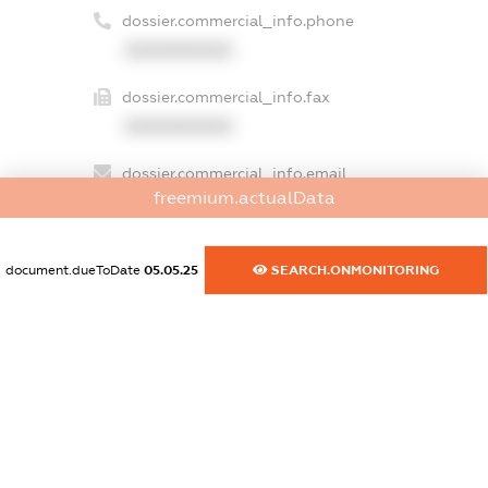
dossier.commercial_info.phone
XXXXXXXXXX
dossier.commercial_info.fax
XXXXXXXXXX
dossier.commercial_info.email
freemium.actualData
XXXXXXXXXX
dossier.commercial_info.website
document.dueToDate
05.05.25
SEARCH.ONMONITORING
XXXXXXXXXX
dossier.commercial_info.activity
XXXXXXXXXX
freemium.exampleText_1
freemium.exampleText_2