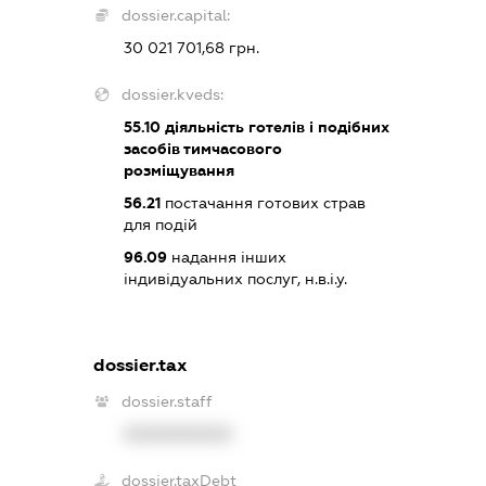
dossier.capital:
30 021 701,68 грн.
dossier.kveds:
55.10
діяльність готелів і подібних
засобів тимчасового
розміщування
56.21
постачання готових страв
для подій
96.09
надання інших
індивідуальних послуг, н.в.і.у.
dossier.tax
dossier.staff
XXXXXXXXXX
dossier.taxDebt