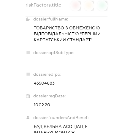
riskFactors.title
0
0
0
dossier.fullName:
ТОВАРИСТВО З ОБМЕЖЕНОЮ
ВІДПОВІДАЛЬНІСТЮ "ПЕРШИЙ
КАРПАТСЬКИЙ СТАНДАРТ"
dossier.opfSubType:
-
dossier.edrpo:
43504683
dossier.regDate:
10.02.20
dossier.foundersAndBenef:
БУДІВЕЛЬНА АСОЦІАЦІЯ
ІНТЕРБУДМОНТАЖ