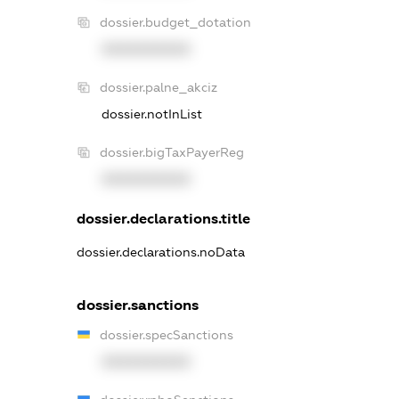
dossier.budget_dotation
XXXXXXXXXX
dossier.palne_akciz
dossier.notInList
dossier.bigTaxPayerReg
XXXXXXXXXX
dossier.declarations.title
dossier.declarations.noData
dossier.sanctions
dossier.specSanctions
XXXXXXXXXX