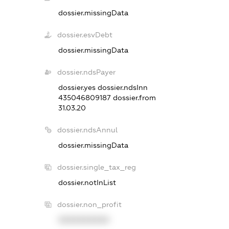
dossier.missingData
dossier.esvDebt
dossier.missingData
dossier.ndsPayer
dossier.yes
dossier.ndsInn
435046809187
dossier.from
31.03.20
dossier.ndsAnnul
dossier.missingData
dossier.single_tax_reg
dossier.notInList
dossier.non_profit
XXXXXXXXXX