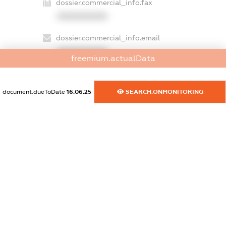
dossier.commercial_info.fax
XXXXXXXXXX
dossier.commercial_info.email
XXXXXXXXXX
freemium.actualData
dossier.commercial_info.website
XXXXXXXXXX
document.dueToDate
16.06.25
SEARCH.ONMONITORING
dossier.commercial_info.activity
XXXXXXXXXX
freemium.exampleText_1
freemium.exampleText_2
freemium.anonymousPerSearch2
FREEMIUM.DETAILS
FREEMIUM.REGISTER