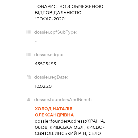
ТОВАРИСТВО З ОБМЕЖЕНОЮ
ВІДПОВІДАЛЬНІСТЮ
"СОФІЯ-2020"
dossier.opfSubType:
-
dossier.edrpo:
43505493
dossier.regDate:
10.02.20
dossier.foundersAndBenef:
ХОЛОД НАТАЛІЯ
ОЛЕКСАНДРІВНА
dossier.founderAddress
УКРАЇНА,
08138, КИЇВСЬКА ОБЛ., КИЄВО-
СВЯТОШИНСЬКИЙ Р-Н, СЕЛО