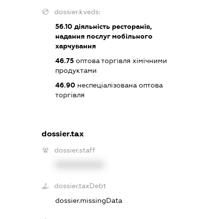
dossier.kveds:
56.10
діяльність ресторанів,
надання послуг мобільного
харчування
46.75
оптова торгівля хімічними
продуктами
46.90
неспеціалізована оптова
торгівля
dossier.tax
dossier.staff
XXXXXXXXXX
dossier.taxDebt
dossier.missingData