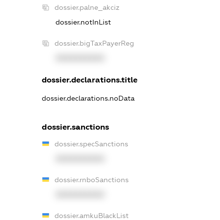
dossier.palne_akciz
dossier.notInList
dossier.bigTaxPayerReg
XXXXXXXXXX
dossier.declarations.title
dossier.declarations.noData
dossier.sanctions
dossier.specSanctions
XXXXXXXXXX
dossier.rnboSanctions
XXXXXXXXXX
dossier.amkuBlackList