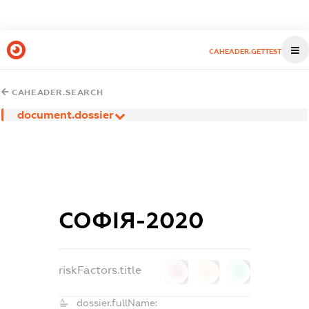
CAHEADER.GETTEST
CAHEADER.SEARCH
document.dossier
СОФІЯ-2020
riskFactors.title
0
0
0
dossier.fullName: