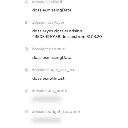
dossier.esvDebt
dossier.missingData
dossier.ndsPayer
dossier.yes
dossier.ndsInn
435054910138
dossier.from 31.03.20
dossier.ndsAnnul
dossier.missingData
dossier.single_tax_reg
dossier.notInList
dossier.non_profit
XXXXXXXXXX
dossier.budget_dotation
XXXXXXXXXX