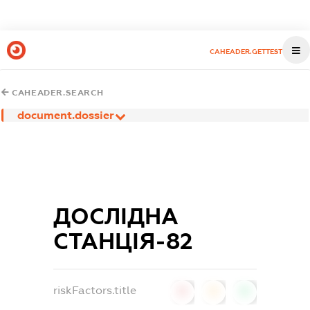
CAHEADER.GETTEST
CAHEADER.SEARCH
document.dossier
ДОСЛІДНА
СТАНЦІЯ-82
riskFactors.title
0
0
0