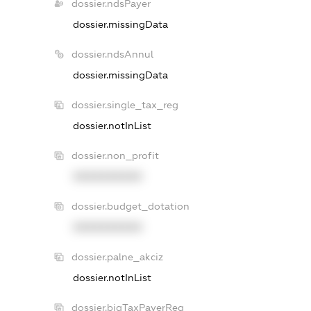
dossier.ndsPayer
dossier.missingData
dossier.ndsAnnul
dossier.missingData
dossier.single_tax_reg
dossier.notInList
dossier.non_profit
XXXXXXXXXX
dossier.budget_dotation
XXXXXXXXXX
dossier.palne_akciz
dossier.notInList
dossier.bigTaxPayerReg