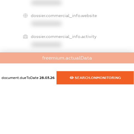
XXXXXXXXXX
dossier.commercial_info.website
XXXXXXXXXX
dossier.commercial_info.activity
XXXXXXXXXX
freemium.actualData
freemium.exampleText_1
freemium.exampleText_2
document.dueToDate
28.03.26
SEARCH.ONMONITORING
freemium.anonymousPerSearch2
FREEMIUM.DETAILS
FREEMIUM.REGISTER