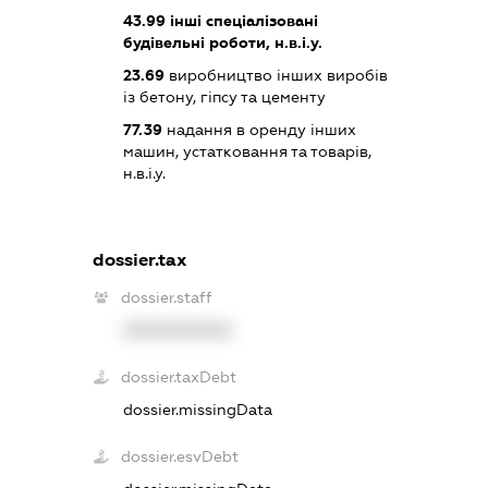
43.99
інші спеціалізовані
будівельні роботи, н.в.і.у.
23.69
виробництво інших виробів
із бетону, гіпсу та цементу
77.39
надання в оренду інших
машин, устатковання та товарів,
н.в.і.у.
dossier.tax
dossier.staff
XXXXXXXXXX
dossier.taxDebt
dossier.missingData
dossier.esvDebt