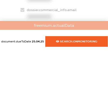
dossier.commercial_info.email
XXXXXXXXXX
freemium.actualData
dossier.commercial_info.website
XXXXXXXXXX
document.dueToDate
25.04.25
SEARCH.ONMONITORING
dossier.commercial_info.activity
XXXXXXXXXX
freemium.exampleText_1
freemium.exampleText_2
freemium.anonymousPerSearch2
FREEMIUM.DETAILS
FREEMIUM.REGISTER