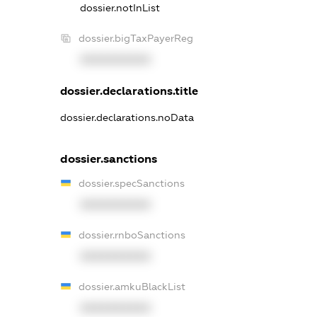
dossier.notInList
dossier.bigTaxPayerReg
XXXXXXXXXX
dossier.declarations.title
dossier.declarations.noData
dossier.sanctions
dossier.specSanctions
XXXXXXXXXX
dossier.rnboSanctions
XXXXXXXXXX
dossier.amkuBlackList
XXXXXXXXXX