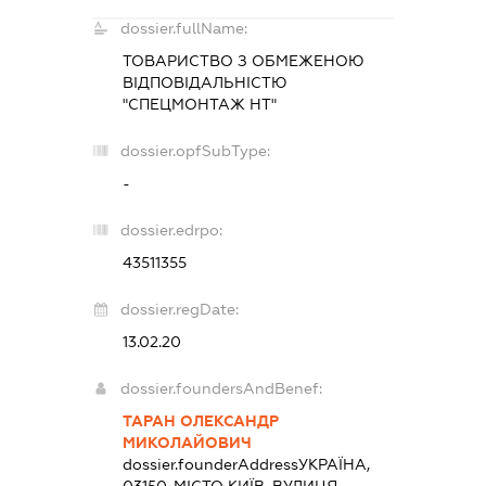
dossier.fullName:
ТОВАРИСТВО З ОБМЕЖЕНОЮ
ВІДПОВІДАЛЬНІСТЮ
"СПЕЦМОНТАЖ НТ"
dossier.opfSubType:
-
dossier.edrpo:
43511355
dossier.regDate:
13.02.20
dossier.foundersAndBenef:
ТАРАН ОЛЕКСАНДР
МИКОЛАЙОВИЧ
dossier.founderAddress
УКРАЇНА,