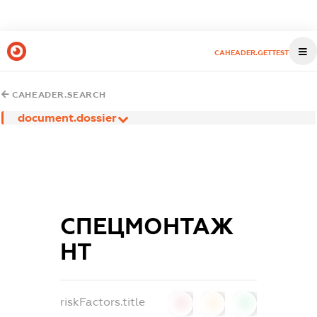
CAHEADER.GETTEST
CAHEADER.SEARCH
document.dossier
СПЕЦМОНТАЖ
НТ
riskFactors.title
0
0
0