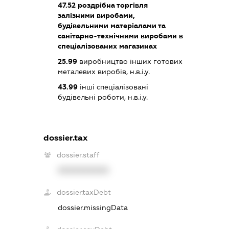
47.52
роздрібна торгівля
залізними виробами,
будівельними матеріалами та
санітарно-технічними виробами в
спеціалізованих магазинах
25.99
виробництво інших готових
металевих виробів, н.в.і.у.
43.99
інші спеціалізовані
будівельні роботи, н.в.і.у.
dossier.tax
dossier.staff
XXXXXXXXXX
dossier.taxDebt
dossier.missingData