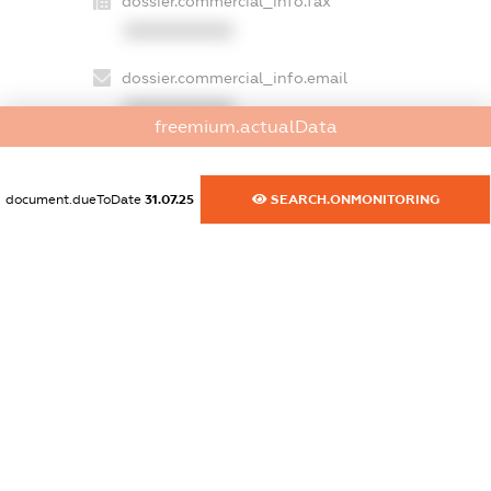
dossier.commercial_info.fax
XXXXXXXXXX
dossier.commercial_info.email
XXXXXXXXXX
freemium.actualData
dossier.commercial_info.website
XXXXXXXXXX
document.dueToDate
31.07.25
SEARCH.ONMONITORING
dossier.commercial_info.activity
XXXXXXXXXX
freemium.exampleText_1
freemium.exampleText_2
freemium.anonymousPerSearch2
FREEMIUM.DETAILS
FREEMIUM.REGISTER