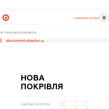
CAHEADER.GETTEST
CAHEADER.SEARCH
document.dossier
НОВА
ПОКРІВЛЯ
riskFactors.title
0
0
0