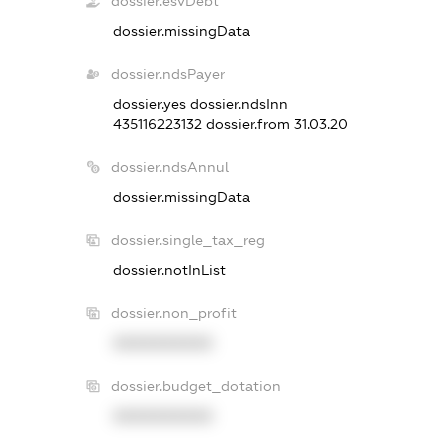
dossier.esvDebt
dossier.missingData
dossier.ndsPayer
dossier.yes
dossier.ndsInn
435116223132
dossier.from 31.03.20
dossier.ndsAnnul
dossier.missingData
dossier.single_tax_reg
dossier.notInList
dossier.non_profit
XXXXXXXXXX
dossier.budget_dotation
XXXXXXXXXX