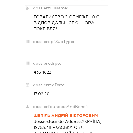
dossier.fullName:
ТОВАРИСТВО З ОБМЕЖЕНОЮ
ВІДПОВІДАЛЬНІСТЮ "НОВА
ПОКРІВЛЯ"
dossier.opfSubType:
-
dossier.edrpo:
43511622
dossier.regDate:
13.02.20
dossier.foundersAndBenef:
ШЕПІЛЬ АНДРІЙ ВІКТОРОВИЧ
dossier.founderAddress
УКРАЇНА,
19753, ЧЕРКАСЬКА ОБЛ.,