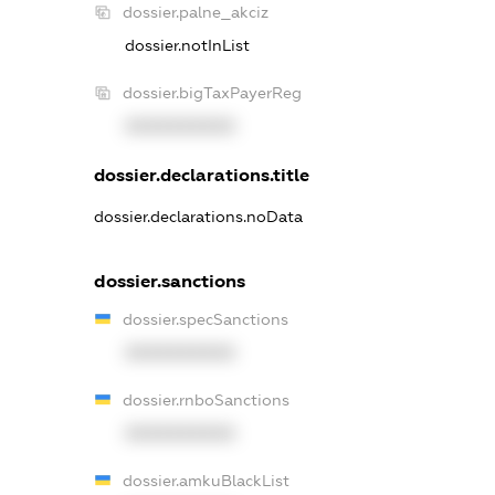
dossier.palne_akciz
dossier.notInList
dossier.bigTaxPayerReg
XXXXXXXXXX
dossier.declarations.title
dossier.declarations.noData
dossier.sanctions
dossier.specSanctions
XXXXXXXXXX
dossier.rnboSanctions
XXXXXXXXXX
dossier.amkuBlackList