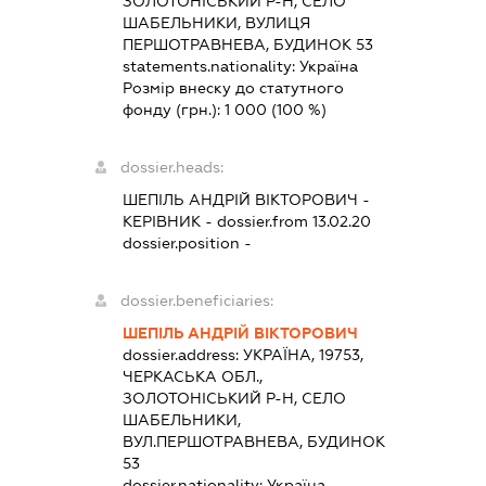
ЗОЛОТОНІСЬКИЙ Р-Н, СЕЛО
ШАБЕЛЬНИКИ, ВУЛИЦЯ
ПЕРШОТРАВНЕВА, БУДИНОК 53
statements.nationality:
Україна
Розмір внеску до статутного
фонду (грн.):
1 000
(100 %)
dossier.heads:
ШЕПІЛЬ АНДРІЙ ВІКТОРОВИЧ
-
КЕРІВНИК
- dossier.from 13.02.20
dossier.position -
dossier.beneficiaries:
ШЕПІЛЬ АНДРІЙ ВІКТОРОВИЧ
dossier.address:
УКРАЇНА, 19753,
ЧЕРКАСЬКА ОБЛ.,
ЗОЛОТОНІСЬКИЙ Р-Н, СЕЛО
ШАБЕЛЬНИКИ,
ВУЛ.ПЕРШОТРАВНЕВА, БУДИНОК
53
dossier.nationality:
Україна