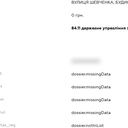
ВУЛИЦЯ ШЕВЧЕНКА, БУДИ
:
0 грн.
84.11
державне управління 
XXXXXXXXXX
t
dossier.missingData
bt
dossier.missingData
yer
dossier.missingData
nul
dossier.missingData
_tax_reg
dossier.notInList