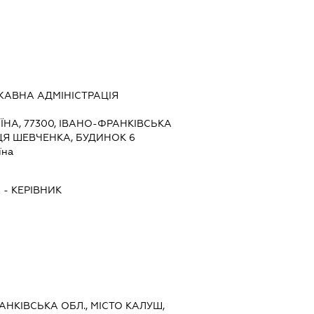
АВНА АДМІНІСТРАЦІЯ
ЇНА, 77300, ІВАНО-ФРАНКІВСЬКА
ИЦЯ ШЕВЧЕНКА, БУДИНОК 6
їна
А
-
КЕРІВНИК
РАНКІВСЬКА ОБЛ., МІСТО КАЛУШ,