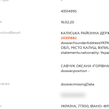
-
43514995
e:
16.02.20
ersAndBenef:
КАЛУСЬКА РАЙОННА ДЕРЖ
20551682
dossier.founderAddress
УКРА
ОБЛ., МІСТО КАЛУШ, ВУЛ
statements.nationality:
Укра
САВЧУК ОКСАНА ІГОРІВН
dossier.position -
iaries:
dossier.missingData
XXXXXXXXXX
s:
УКРАЇНА, 77300, ІВАНО-Ф