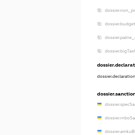
dossier.non_pr
dossier.budge
dossier.palne_
dossier.bigTa
dossier.declarat
dossier.declarati
dossier.sanctio
dossier.specS
dossier.rnboS
dossier.amkuB