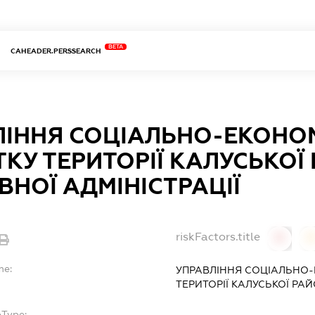
BETA
CAHEADER.PERSSEARCH
ЛІННЯ СОЦІАЛЬНО-ЕКОНО
КУ ТЕРИТОРІЇ КАЛУСЬКОЇ
НОЇ АДМІНІСТРАЦІЇ
riskFactors.title
0
0
me:
УПРАВЛІННЯ СОЦІАЛЬНО
ТЕРИТОРІЇ КАЛУСЬКОЇ РА
bType: