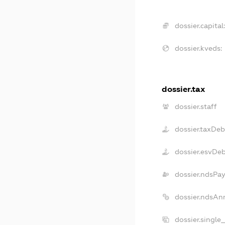
dossier.capital
dossier.kveds:
dossier.tax
dossier.staff
dossier.taxDeb
dossier.esvDe
dossier.ndsPa
dossier.ndsAn
dossier.single