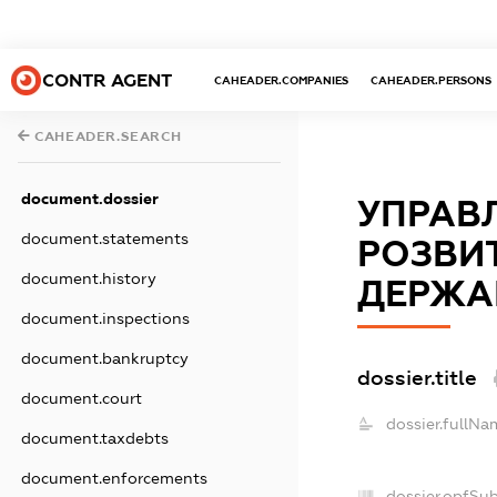
CONTR AGENT
CAHEADER.COMPANIES
CAHEADER.PERSONS
CAHEADER.SEARCH
document.dossier
УПРАВ
document.statements
РОЗВИТ
document.history
ДЕРЖАВ
document.inspections
document.bankruptcy
dossier.title
document.court
dossier.fullNa
document.taxdebts
document.enforcements
dossier.opfSu