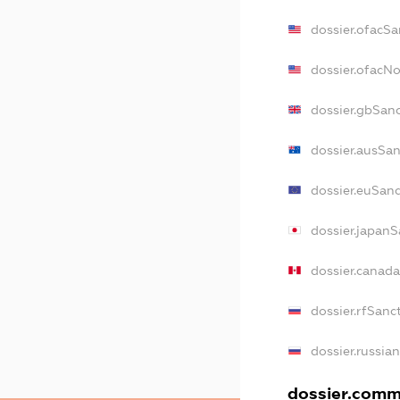
dossier.ofacSa
dossier.ofacN
dossier.gbSan
dossier.ausSa
dossier.euSan
dossier.japan
dossier.canad
dossier.rfSanc
dossier.russia
dossier.comme