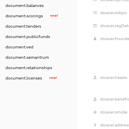
document.balances
dossier.edrpo:
document.scorings
new!
dossier.regDat
document.tenders
document.publicfunds
dossier.found
document.ved
document.semantrum
document.relationships
dossier.heads:
document.licenses
new!
dossier.benefic
dossier.smida:
dossier.addres