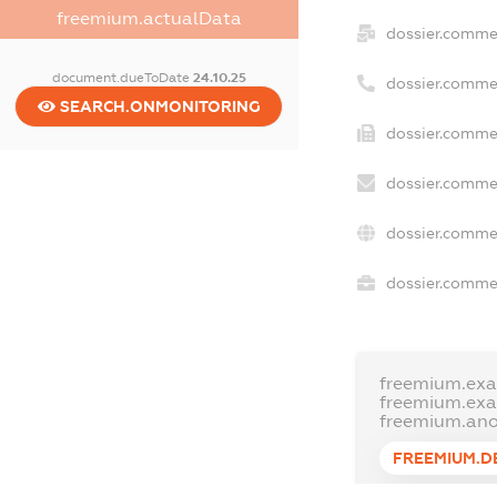
freemium.actualData
dossier.comme
document.dueToDate
24.10.25
dossier.comme
SEARCH.ONMONITORING
dossier.commer
dossier.commer
dossier.comme
dossier.commer
freemium.ex
freemium.ex
freemium.an
FREEMIUM.D