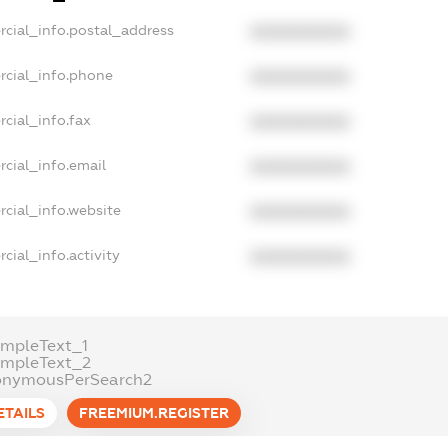
rcial_info.postal_address
XXXXXXXXXX
rcial_info.phone
XXXXXXXXXX
cial_info.fax
XXXXXXXXXX
cial_info.email
XXXXXXXXXX
rcial_info.website
XXXXXXXXXX
cial_info.activity
XXXXXXXXXX
ampleText_1
ampleText_2
onymousPerSearch2
ETAILS
FREEMIUM.REGISTER