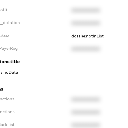
ofit
XXXXXXXXXX
t_dotation
XXXXXXXXXX
akciz
dossier.notInList
xPayerReg
XXXXXXXXXX
ions.title
ons.noData
ns
anctions
XXXXXXXXXX
anctions
XXXXXXXXXX
lackList
XXXXXXXXXX