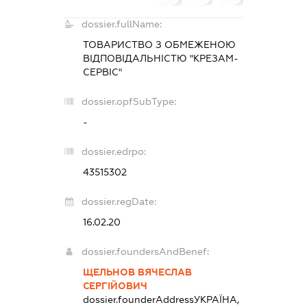
dossier.fullName:
ТОВАРИСТВО З ОБМЕЖЕНОЮ
ВІДПОВІДАЛЬНІСТЮ "КРЕЗАМ-
СЕРВІС"
dossier.opfSubType:
-
dossier.edrpo:
43515302
dossier.regDate:
16.02.20
dossier.foundersAndBenef:
ЩЕЛЬНОВ ВЯЧЕСЛАВ
СЕРГІЙОВИЧ
dossier.founderAddress
УКРАЇНА,