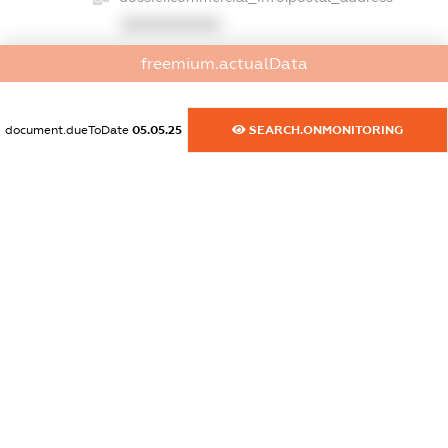
XXXXXXXXXX
freemium.actualData
dossier.commercial_info.phone
XXXXXXXXXX
document.dueToDate
05.05.25
SEARCH.ONMONITORING
dossier.commercial_info.fax
XXXXXXXXXX
dossier.commercial_info.email
XXXXXXXXXX
dossier.commercial_info.website
XXXXXXXXXX
dossier.commercial_info.activity
XXXXXXXXXX