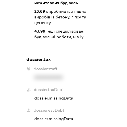
нежитлових будівель
23.69
виробництво інших
виробів із бетону, гіпсу та
цементу
43.99
інші спеціалізовані
будівельні роботи, н.в.і.у.
dossier.tax
dossier.staff
XXXXXXXXXX
dossier.taxDebt
dossier.missingData
dossier.esvDebt
dossier.missingData