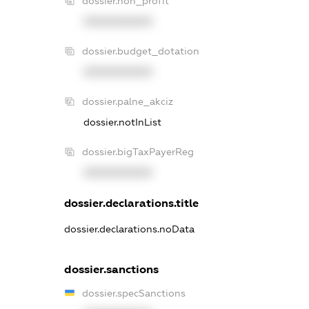
dossier.non_profit
XXXXXXXXXX
dossier.budget_dotation
XXXXXXXXXX
dossier.palne_akciz
dossier.notInList
dossier.bigTaxPayerReg
XXXXXXXXXX
dossier.declarations.title
dossier.declarations.noData
dossier.sanctions
dossier.specSanctions