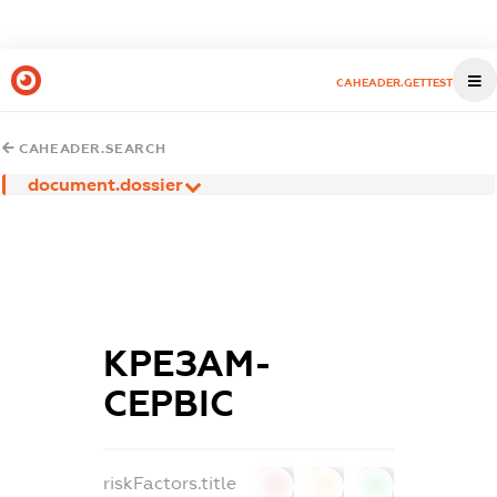
CAHEADER.GETTEST
CAHEADER.SEARCH
document.dossier
КРЕЗАМ-
СЕРВІС
riskFactors.title
0
0
0