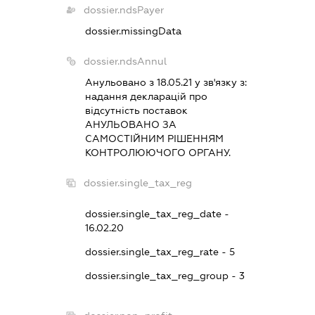
dossier.ndsPayer
dossier.missingData
dossier.ndsAnnul
Анульовано з 18.05.21 у зв'язку з:
надання декларацiй про
вiдсутнiсть поставок
АНУЛЬОВАНО ЗА
САМОСТIЙНИМ РIШЕННЯМ
КОНТРОЛЮЮЧОГО ОРГАНУ.
dossier.single_tax_reg
dossier.single_tax_reg_date -
16.02.20
dossier.single_tax_reg_rate - 5
dossier.single_tax_reg_group - 3