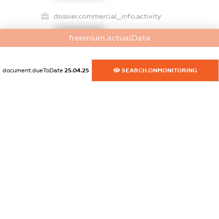
dossier.commercial_info.activity
XXXXXXXXXX
freemium.actualData
document.dueToDate
25.04.25
SEARCH.ONMONITORING
freemium.exampleText_1
freemium.exampleText_2
freemium.anonymousPerSearch2
FREEMIUM.DETAILS
FREEMIUM.REGISTER