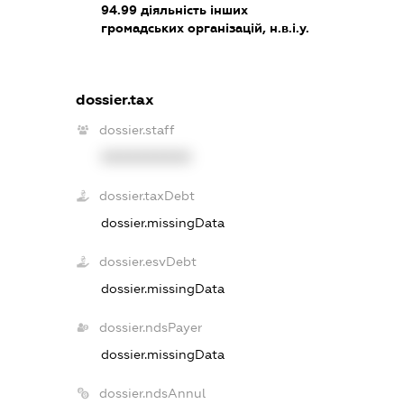
94.99
діяльність інших
громадських організацій, н.в.і.у.
dossier.tax
dossier.staff
XXXXXXXXXX
dossier.taxDebt
dossier.missingData
dossier.esvDebt
dossier.missingData
dossier.ndsPayer
dossier.missingData
dossier.ndsAnnul