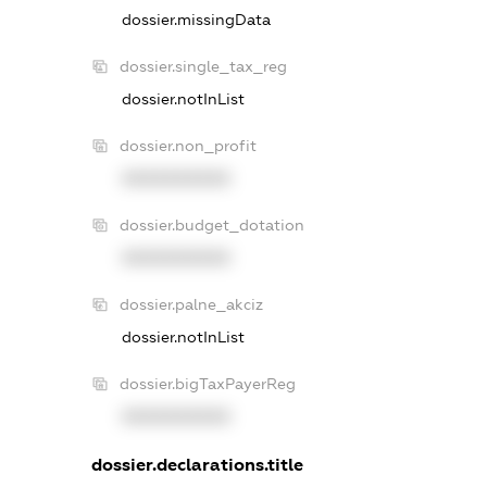
dossier.missingData
dossier.single_tax_reg
dossier.notInList
dossier.non_profit
XXXXXXXXXX
dossier.budget_dotation
XXXXXXXXXX
dossier.palne_akciz
dossier.notInList
dossier.bigTaxPayerReg
XXXXXXXXXX
dossier.declarations.title