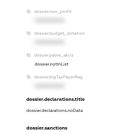
dossier.non_profit
XXXXXXXXXX
dossier.budget_dotation
XXXXXXXXXX
dossier.palne_akciz
dossier.notInList
dossier.bigTaxPayerReg
XXXXXXXXXX
dossier.declarations.title
dossier.declarations.noData
dossier.sanctions