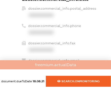
dossier.commercial_info.postal_address
XXXXXXXXXX
dossier.commercial_info.phone
XXXXXXXXXX
dossier.commercial_info.fax
XXXXXXXXXX
dossier.commercial_info.email
freemium.actualData
XXXXXXXXXX
dossier.commercial_info.website
document.dueToDate
18.08.21
SEARCH.ONMONITORING
XXXXXXXXXX
dossier.commercial_info.activity
XXXXXXXXXX