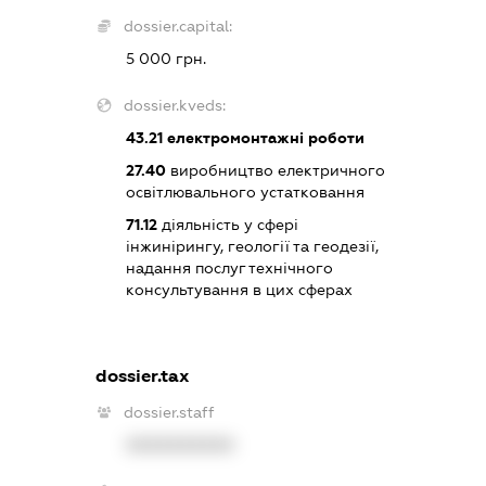
dossier.capital:
5 000 грн.
dossier.kveds:
43.21
електромонтажні роботи
27.40
виробництво електричного
освітлювального устатковання
71.12
діяльність у сфері
інжинірингу, геології та геодезії,
надання послуг технічного
консультування в цих сферах
dossier.tax
dossier.staff
XXXXXXXXXX