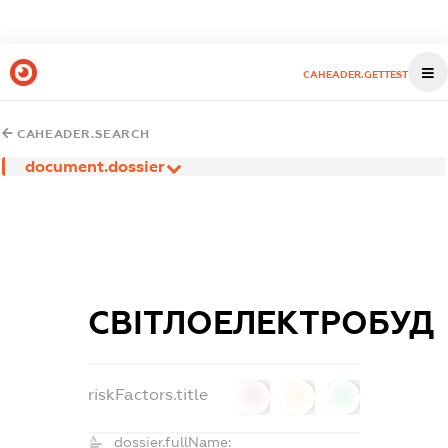
CAHEADER.GETTEST
CAHEADER.SEARCH
document.dossier
СВІТЛОЕЛЕКТРОБУД
riskFactors.title
0
0
0
dossier.fullName: