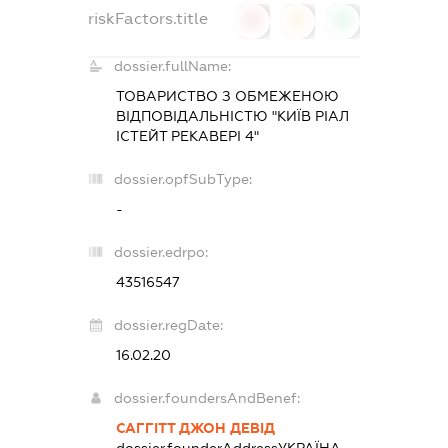
riskFactors.title
0
0
0
dossier.fullName:
ТОВАРИСТВО З ОБМЕЖЕНОЮ
ВІДПОВІДАЛЬНІСТЮ "КИЇВ РІАЛ
ІСТЕЙТ РЕКАВЕРІ 4"
dossier.opfSubType:
-
dossier.edrpo:
43516547
dossier.regDate:
16.02.20
dossier.foundersAndBenef:
САГГІТТ ДЖОН ДЕВІД