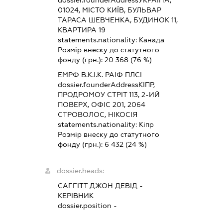
dossier.founderAddress
УКРАЇНА,
01024, МІСТО КИЇВ, БУЛЬВАР
ТАРАСА ШЕВЧЕНКА, БУДИНОК 11,
КВАРТИРА 19
statements.nationality:
Канада
Розмір внеску до статутного
фонду (грн.):
20 368
(76 %)
ЕМРФ В.К.І.К. РАІФ ПЛСІ
dossier.founderAddress
КІПР,
ПРОДРОМОУ СТРІТ 113, 2-ИЙ
ПОВЕРХ, ОФІС 201, 2064
СТРОВОЛОС, НІКОСІЯ
statements.nationality:
Кіпр
Розмір внеску до статутного
фонду (грн.):
6 432
(24 %)
dossier.heads:
САГГІТТ ДЖОН ДЕВІД
-
КЕРІВНИК
dossier.position -