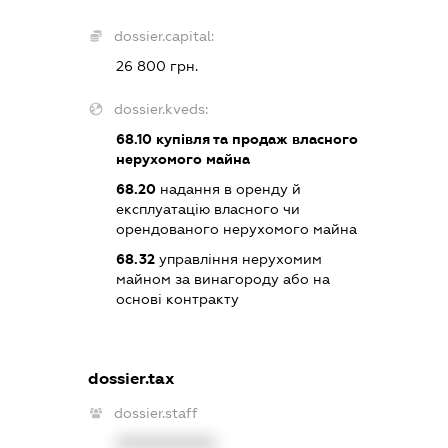
dossier.capital:
26 800 грн.
dossier.kveds:
68.10
купівля та продаж власного
нерухомого майна
68.20
надання в оренду й
експлуатацію власного чи
орендованого нерухомого майна
68.32
управління нерухомим
майном за винагороду або на
основі контракту
dossier.tax
dossier.staff
XXXXXXXXXX