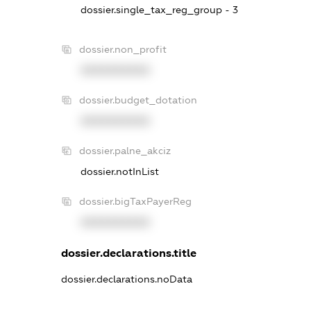
dossier.single_tax_reg_group - 3
dossier.non_profit
XXXXXXXXXX
dossier.budget_dotation
XXXXXXXXXX
dossier.palne_akciz
dossier.notInList
dossier.bigTaxPayerReg
XXXXXXXXXX
dossier.declarations.title
dossier.declarations.noData