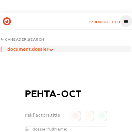
CAHEADER.GETTEST
CAHEADER.SEARCH
document.dossier
РЕНТА-ОСТ
riskFactors.title
0
0
0
dossier.fullName: