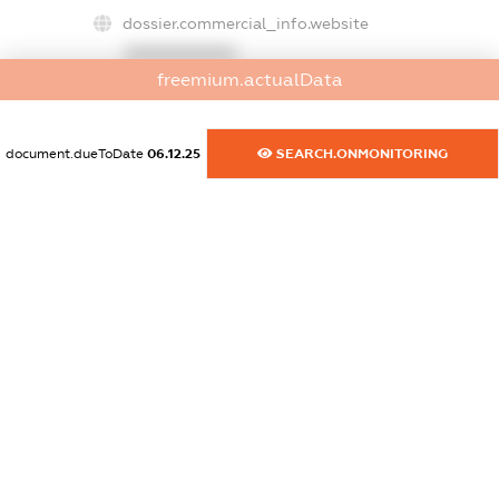
dossier.commercial_info.website
XXXXXXXXXX
freemium.actualData
dossier.commercial_info.activity
XXXXXXXXXX
document.dueToDate
06.12.25
SEARCH.ONMONITORING
freemium.exampleText_1
freemium.exampleText_2
freemium.anonymousPerSearch2
FREEMIUM.DETAILS
FREEMIUM.REGISTER