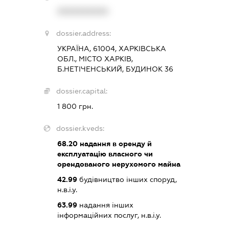
XXXXXXXXXX
dossier.address:
УКРАЇНА, 61004, ХАРКІВСЬКА
ОБЛ., МІСТО ХАРКІВ,
Б.НЕТІЧЕНСЬКИЙ, БУДИНОК 36
dossier.capital:
1 800 грн.
dossier.kveds:
68.20
надання в оренду й
експлуатацію власного чи
орендованого нерухомого майна
42.99
будівництво інших споруд,
н.в.і.у.
63.99
надання інших
інформаційних послуг, н.в.і.у.