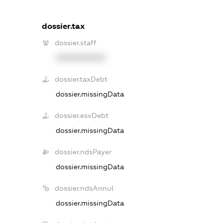
dossier.tax
dossier.staff
XXXXXXXXXX
dossier.taxDebt
dossier.missingData
dossier.esvDebt
dossier.missingData
dossier.ndsPayer
dossier.missingData
dossier.ndsAnnul
dossier.missingData