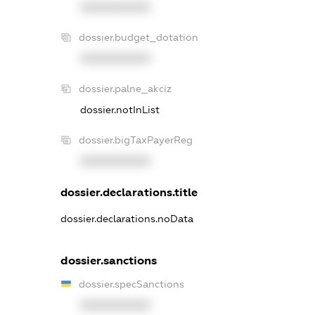
XXXXXXXXXX
dossier.budget_dotation
XXXXXXXXXX
dossier.palne_akciz
dossier.notInList
dossier.bigTaxPayerReg
XXXXXXXXXX
dossier.declarations.title
dossier.declarations.noData
dossier.sanctions
dossier.specSanctions
XXXXXXXXXX