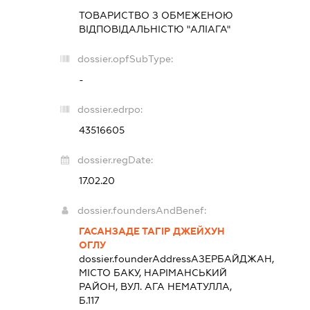
ТОВАРИСТВО З ОБМЕЖЕНОЮ
ВІДПОВІДАЛЬНІСТЮ "АЛІАГА"
dossier.opfSubType:
-
dossier.edrpo:
43516605
dossier.regDate:
17.02.20
dossier.foundersAndBenef:
ГАСАНЗАДЕ ТАГІР ДЖЕЙХУН
ОГЛУ
dossier.founderAddress
АЗЕРБАЙДЖАН,
МІСТО БАКУ, НАРІМАНСЬКИЙ
РАЙОН, ВУЛ. АГА НЕМАТУЛЛА,
Б.117