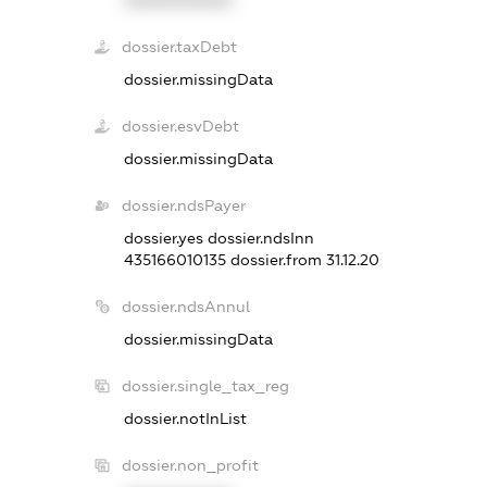
XXXXXXXXXX
dossier.taxDebt
dossier.missingData
dossier.esvDebt
dossier.missingData
dossier.ndsPayer
dossier.yes
dossier.ndsInn
435166010135
dossier.from 31.12.20
dossier.ndsAnnul
dossier.missingData
dossier.single_tax_reg
dossier.notInList
dossier.non_profit