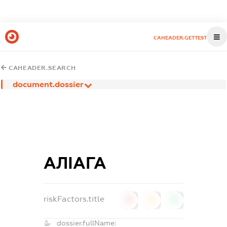
CAHEADER.GETTEST
CAHEADER.SEARCH
document.dossier
АЛІАГА
riskFactors.title
0
0
0
dossier.fullName: