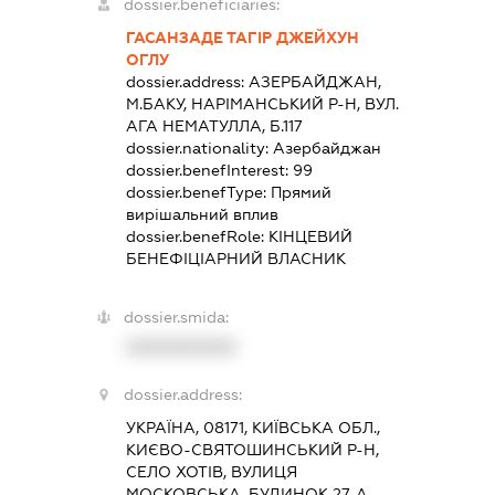
dossier.beneficiaries:
ГАСАНЗАДЕ ТАГІР ДЖЕЙХУН
ОГЛУ
dossier.address:
АЗЕРБАЙДЖАН,
М.БАКУ, НАРІМАНСЬКИЙ Р-Н, ВУЛ.
АГА НЕМАТУЛЛА, Б.117
dossier.nationality:
Азербайджан
dossier.benefInterest:
99
dossier.benefType:
Прямий
вирішальний вплив
dossier.benefRole:
КІНЦЕВИЙ
БЕНЕФІЦІАРНИЙ ВЛАСНИК
dossier.smida:
XXXXXXXXXX
dossier.address:
УКРАЇНА, 08171, КИЇВСЬКА ОБЛ.,
КИЄВО-СВЯТОШИНСЬКИЙ Р-Н,
СЕЛО ХОТІВ, ВУЛИЦЯ
МОСКОВСЬКА, БУДИНОК 27-А