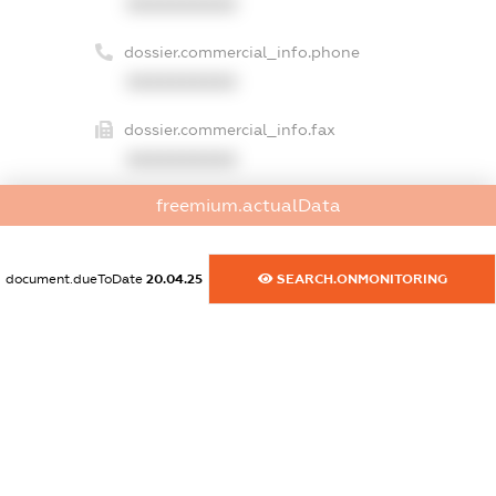
XXXXXXXXXX
dossier.commercial_info.phone
XXXXXXXXXX
dossier.commercial_info.fax
XXXXXXXXXX
freemium.actualData
dossier.commercial_info.email
XXXXXXXXXX
document.dueToDate
20.04.25
SEARCH.ONMONITORING
dossier.commercial_info.website
XXXXXXXXXX
dossier.commercial_info.activity
XXXXXXXXXX
freemium.exampleText_1