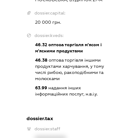
dossier.capital:
20 000 грн.
dossier.kveds:
46.32
оптова торгівля м'ясом і
м'ясними продуктами
46.38
оптова торгівля іншими
продуктами харчування, у тому
числі рибою, ракоподібними та
молюсками
63.99
надання інших
інформаційних послуг, н.в.і.у.
dossier.tax
dossier.staff