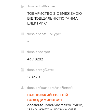
dossier.fullName:
ТОВАРИСТВО З ОБМЕЖЕНОЮ
ВІДПОВІДАЛЬНІСТЮ "АНМА
ЕЛЕКТРИК"
dossier.opfSubType:
-
dossier.edrpo:
43518282
dossier.regDate:
17.02.20
dossier.foundersAndBenef:
РАСТІВСЬКИЙ ЄВГЕНІЙ
ВОЛОДИМИРОВИЧ
dossier.founderAddress
УКРАЇНА,
13642, ЖИТОМИРСЬКА ОБЛ.,