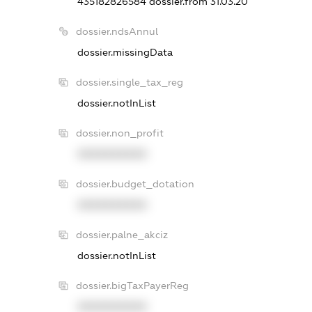
435182826584
dossier.from 31.03.20
dossier.ndsAnnul
dossier.missingData
dossier.single_tax_reg
dossier.notInList
dossier.non_profit
XXXXXXXXXX
dossier.budget_dotation
XXXXXXXXXX
dossier.palne_akciz
dossier.notInList
dossier.bigTaxPayerReg
XXXXXXXXXX