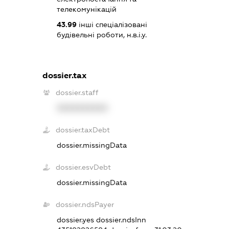
телекомунікацій
43.99
інші спеціалізовані
будівельні роботи, н.в.і.у.
dossier.tax
dossier.staff
XXXXXXXXXX
dossier.taxDebt
dossier.missingData
dossier.esvDebt
dossier.missingData
dossier.ndsPayer
dossier.yes
dossier.ndsInn