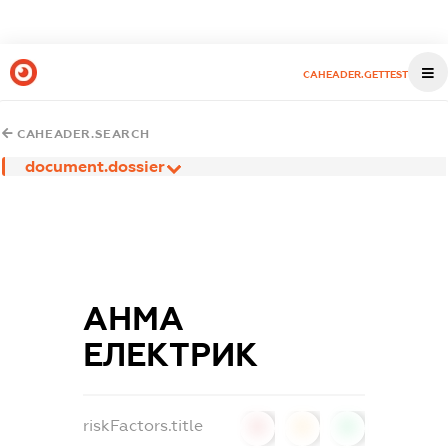
CAHEADER.GETTEST
CAHEADER.SEARCH
document.dossier
АНМА
ЕЛЕКТРИК
riskFactors.title
0
0
0