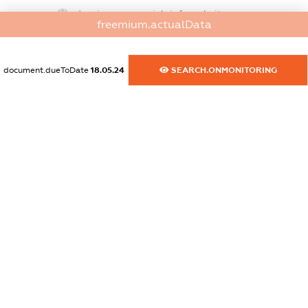
dossier.commercial_info.website
freemium.actualData
XXXXXXXXXX
dossier.commercial_info.activity
document.dueToDate
18.05.24
SEARCH.ONMONITORING
XXXXXXXXXX
freemium.exampleText_1
freemium.exampleText_2
freemium.anonymousPerSearch2
FREEMIUM.DETAILS
FREEMIUM.REGISTER