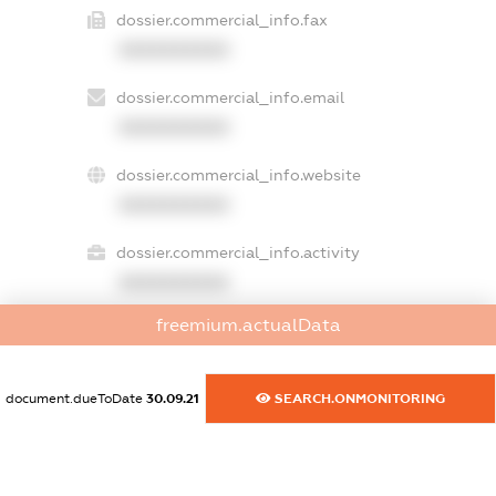
dossier.commercial_info.fax
XXXXXXXXXX
dossier.commercial_info.email
XXXXXXXXXX
dossier.commercial_info.website
XXXXXXXXXX
dossier.commercial_info.activity
XXXXXXXXXX
freemium.actualData
freemium.exampleText_1
freemium.exampleText_2
document.dueToDate
30.09.21
SEARCH.ONMONITORING
freemium.anonymousPerSearch2
FREEMIUM.DETAILS
FREEMIUM.REGISTER