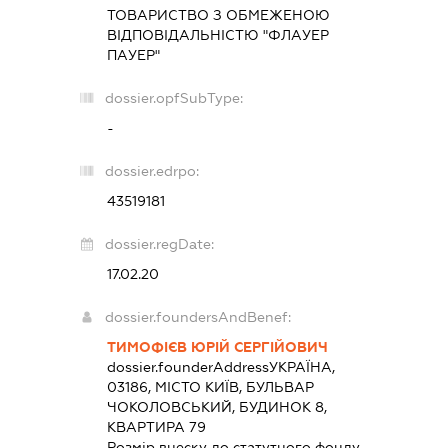
ТОВАРИСТВО З ОБМЕЖЕНОЮ
ВІДПОВІДАЛЬНІСТЮ "ФЛАУЕР
ПАУЕР"
dossier.opfSubType:
-
dossier.edrpo:
43519181
dossier.regDate:
17.02.20
dossier.foundersAndBenef:
ТИМОФІЄВ ЮРІЙ СЕРГІЙОВИЧ
dossier.founderAddress
УКРАЇНА,
03186, МІСТО КИЇВ, БУЛЬВАР
ЧОКОЛОВСЬКИЙ, БУДИНОК 8,
КВАРТИРА 79
Розмір внеску до статутного фонду