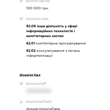
dossier.capital:
100 000 грн.
dossier.kveds:
62.09
інша діяльність у сфері
інформаційних технологій і
комп'ютерних систем
62.01
комп'ютерне програмування
62.02
консультування з питань
інформатизації
dossier.tax
dossier.staff
XXXXXXXXXX
dossier.taxDebt
dossier.missingData