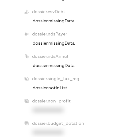
dossier.esvDebt
dossier.missingData
dossier.ndsPayer
dossier.missingData
dossier.ndsAnnul
dossier.missingData
dossier.single_tax_reg
dossier.notInList
dossier.non_profit
XXXXXXXXXX
dossier.budget_dotation
XXXXXXXXXX