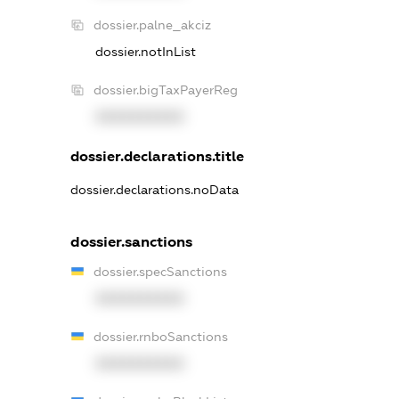
dossier.palne_akciz
dossier.notInList
dossier.bigTaxPayerReg
XXXXXXXXXX
dossier.declarations.title
dossier.declarations.noData
dossier.sanctions
dossier.specSanctions
XXXXXXXXXX
dossier.rnboSanctions
XXXXXXXXXX