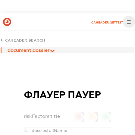
CAHEADER.GETTEST
CAHEADER.SEARCH
document.dossier
ФЛАУЕР ПАУЕР
riskFactors.title
0
0
0
dossier.fullName: