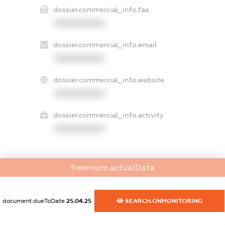
dossier.commercial_info.fax
XXXXXXXXXX
dossier.commercial_info.email
XXXXXXXXXX
dossier.commercial_info.website
XXXXXXXXXX
dossier.commercial_info.activity
XXXXXXXXXX
freemium.actualData
freemium.exampleText_1
freemium.exampleText_2
freemium.anonymousPerSearch2
document.dueToDate
25.04.25
SEARCH.ONMONITORING
FREEMIUM.DETAILS
FREEMIUM.REGISTER