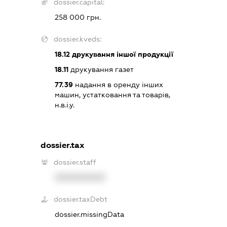
dossier.capital:
258 000 грн.
dossier.kveds:
18.12
друкування іншої продукції
18.11
друкування газет
77.39
надання в оренду інших
машин, устатковання та товарів,
н.в.і.у.
dossier.tax
dossier.staff
XXXXXXXXXX
dossier.taxDebt
dossier.missingData