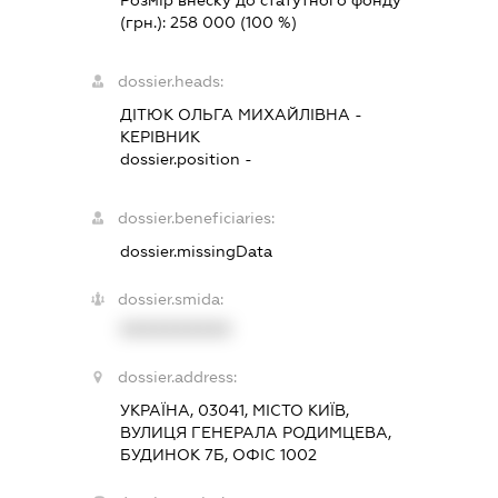
Розмір внеску до статутного фонду
(грн.):
258 000
(100 %)
dossier.heads:
ДІТЮК ОЛЬГА МИХАЙЛІВНА
-
КЕРІВНИК
dossier.position -
dossier.beneficiaries:
dossier.missingData
dossier.smida:
XXXXXXXXXX
dossier.address:
УКРАЇНА, 03041, МІСТО КИЇВ,
ВУЛИЦЯ ГЕНЕРАЛА РОДИМЦЕВА,
БУДИНОК 7Б, ОФІС 1002