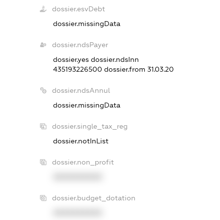
dossier.esvDebt
dossier.missingData
dossier.ndsPayer
dossier.yes
dossier.ndsInn
435193226500
dossier.from 31.03.20
dossier.ndsAnnul
dossier.missingData
dossier.single_tax_reg
dossier.notInList
dossier.non_profit
XXXXXXXXXX
dossier.budget_dotation
XXXXXXXXXX