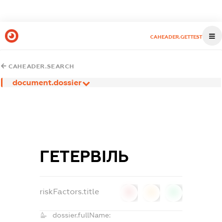
CAHEADER.GETTEST
CAHEADER.SEARCH
document.dossier
ГЕТЕРВІЛЬ
riskFactors.title
0
0
0
dossier.fullName: