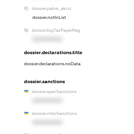
dossier.palne_akciz
dossier.notInList
dossier.bigTaxPayerReg
XXXXXXXXXX
dossier.declarations.title
dossier.declarations.noData
dossier.sanctions
dossier.specSanctions
XXXXXXXXXX
dossier.rnboSanctions
XXXXXXXXXX