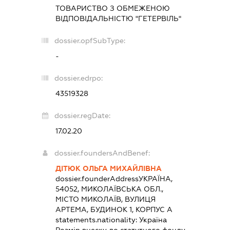
ТОВАРИСТВО З ОБМЕЖЕНОЮ
ВІДПОВІДАЛЬНІСТЮ "ГЕТЕРВІЛЬ"
dossier.opfSubType:
-
dossier.edrpo:
43519328
dossier.regDate:
17.02.20
dossier.foundersAndBenef:
ДІТЮК ОЛЬГА МИХАЙЛІВНА
dossier.founderAddress
УКРАЇНА,
54052, МИКОЛАЇВСЬКА ОБЛ.,
МІСТО МИКОЛАЇВ, ВУЛИЦЯ
АРТЕМА, БУДИНОК 1, КОРПУС А
statements.nationality:
Україна