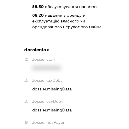
56.30
обслуговування напоями
68.20
надання в оренду й
експлуатацію власного чи
орендованого нерухомого майна
dossier.tax
dossier.staff
XXXXXXXXXX
dossier.taxDebt
dossier.missingData
dossier.esvDebt
dossier.missingData
dossier.ndsPayer