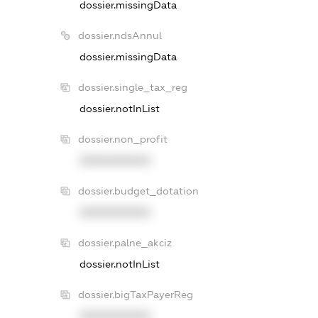
dossier.missingData
dossier.ndsAnnul
dossier.missingData
dossier.single_tax_reg
dossier.notInList
dossier.non_profit
XXXXXXXXXX
dossier.budget_dotation
XXXXXXXXXX
dossier.palne_akciz
dossier.notInList
dossier.bigTaxPayerReg
XXXXXXXXXX