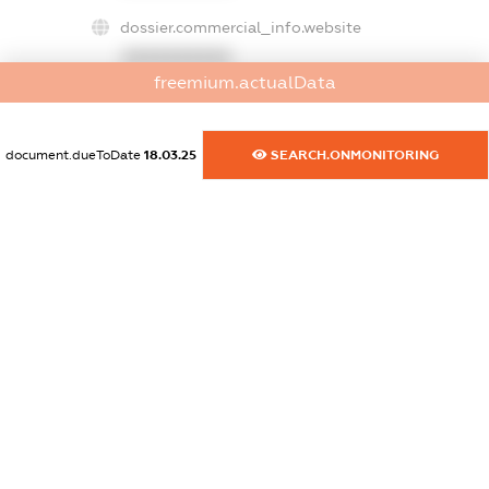
dossier.commercial_info.website
XXXXXXXXXX
freemium.actualData
dossier.commercial_info.activity
XXXXXXXXXX
document.dueToDate
18.03.25
SEARCH.ONMONITORING
freemium.exampleText_1
freemium.exampleText_2
freemium.anonymousPerSearch2
FREEMIUM.DETAILS
FREEMIUM.REGISTER