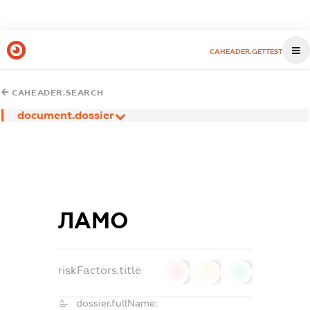
CAHEADER.GETTEST
CAHEADER.SEARCH
document.dossier
ЛАМО
riskFactors.title
0
0
0
dossier.fullName: