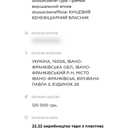
dossier.benefType:
Прямий
вирішальний вплив
dossier.benefRole:
КІНЦЕВИЙ
БЕНЕФІЦІАРНИЙ ВЛАСНИК
dossier.smida:
XXXXXXXXXX
dossier.address:
УКРАЇНА, 76006, ІВАНО-
ФРАНКІВСЬКА ОБЛ., ІВАНО-
ФРАНКІВСЬКИЙ Р-Н, МІСТО
ІВАНО-ФРАНКІВСЬК, ВУЛ.ІВАНА
ПАВЛА II, БУДИНОК 28
dossier.capital:
120 000 грн.
dossier.kveds:
22.22
виробництво тари з пластмас