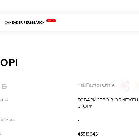
BETA
CAHEADER.PERSSEARCH
ТОРІ
riskFactors.title
0
ame:
ТОВАРИСТВО З ОБМЕЖЕН
СТОРІ"
ubType:
-
:
43519946