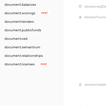
document.balances
dossier.regDa
document.scorings
new!
dossier.foun
document.tenders
document.publicfunds
document.ved
document.semantrum
document.relationships
document.licenses
new!
dossier.heads