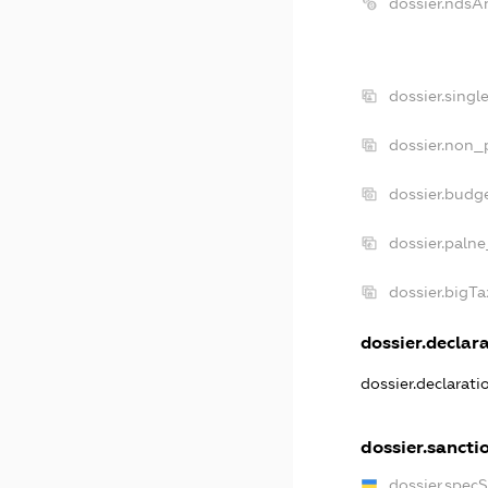
dossier.ndsA
dossier.sing
dossier.non_
dossier.budg
dossier.palne
dossier.bigT
dossier.declara
dossier.declarat
dossier.sancti
dossier.spec