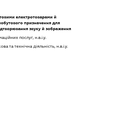
утовими електротоварами й
обутового призначення для
ідтворювання звуку й зображення
ійних послуг, н.в.і.у.
а та технічна діяльність, н.в.і.у.