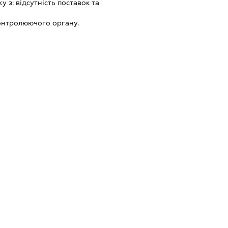
ку з:
вiдсутнiсть поставок та
онтролюючого органу.