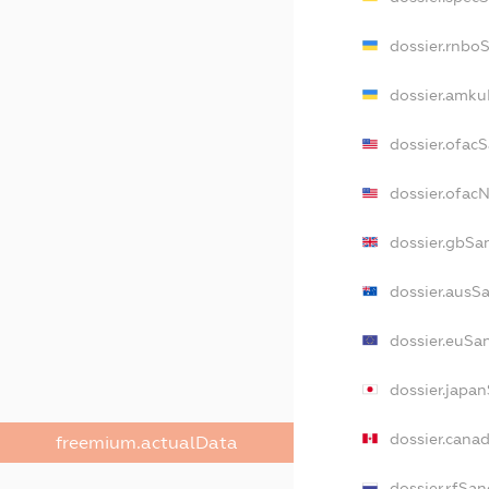
dossier.rnbo
dossier.amku
dossier.ofac
dossier.ofa
dossier.gbSa
dossier.ausS
dossier.euSa
dossier.japa
dossier.cana
freemium.actualData
dossier.rfSan