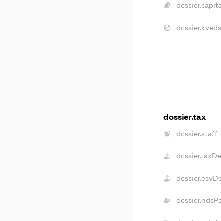
dossier.capita
dossier.kveds
dossier.tax
dossier.staff
dossier.taxD
dossier.esvD
dossier.ndsP