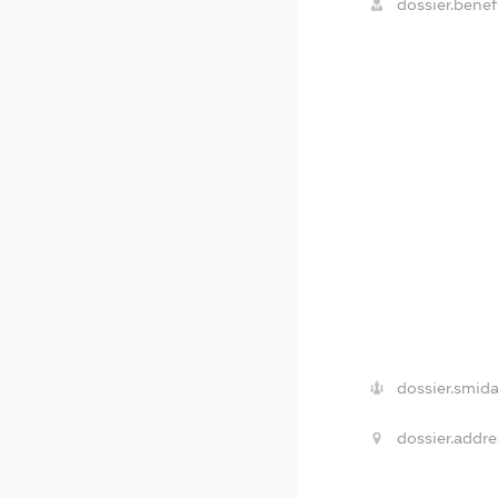
dossier.benefi
dossier.smida
dossier.addre