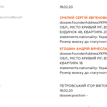
te:
18.02.20
dersAndBenef:
СМЄЛИЙ СЕРГІЙ ЄВГЕНОВ
dossier.founderAddress
УКРА
ОБЛ., МІСТО КРИВИЙ РІГ,
БУДИНОК 48, КВАРТИРА 2
statements.nationality:
Укра
Розмір внеску до статутног
ЄГОШИН АНДРІЙ ВЯЧЕСЛ
dossier.founderAddress
УКРА
ОБЛ., МІСТО КРИВИЙ РІГ, 
КВАРТИРА 18
statements.nationality:
Укра
Розмір внеску до статутног
:
ПЕТРОВСЬКИЙ ІГОР ВІКТ
18.02.20
dossier.position -