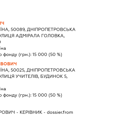
ИЧ
ЇНА, 50089, ДНІПРОПЕТРОВСЬКА
 ВУЛИЦЯ АДМІРАЛА ГОЛОВКА,
0
їна
о фонду (грн.):
15 000
(50 %)
АВОВИЧ
ЇНА, 50025, ДНІПРОПЕТРОВСЬКА
ВУЛИЦЯ УЧИТЕЛІВ, БУДИНОК 5,
їна
о фонду (грн.):
15 000
(50 %)
ОРОВИЧ
-
КЕРІВНИК
- dossier.from