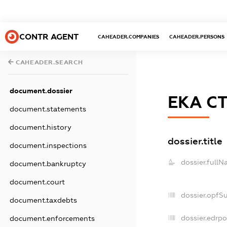
CONTR AGENT
CAHEADER.COMPANIES
CAHEADER.PERSONS
CAHEADER.SEARCH
document.dossier
ЕКА С
document.statements
document.history
dossier.title
document.inspections
dossier.fullN
document.bankruptcy
document.court
dossier.opfS
document.taxdebts
dossier.edrpo
document.enforcements