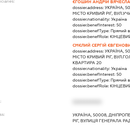
ciaries:
ЄГОШИН АНДРІЙ ВЯЧЕСЛ
dossier.address:
УКРАЇНА, 5
МІСТО КРИВИЙ РІГ, ВУЛ.УЧ
dossier.nationality:
Україна
dossier.benefInterest:
50
dossier.benefType:
Прямий в
dossier.benefRole:
КІНЦЕВИ
СМЄЛИЙ СЕРГІЙ ЄВГЕНОВ
dossier.address:
УКРАЇНА, 5
МІСТО КРИВИЙ РІГ, ВУЛ.Г
КВАРТИРА 20
dossier.nationality:
Україна
dossier.benefInterest:
50
dossier.benefType:
Прямий в
dossier.benefRole:
КІНЦЕВИ
:
XXXXXXXXXX
ss:
УКРАЇНА, 50008, ДНІПРОП
РІГ, ВУЛИЦЯ ГЕНЕРАЛА Р