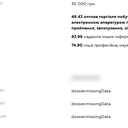
l:
30 000 грн.
:
46.43
оптова торгівля поб
електронною апаратурою п
приймання, записування, в
63.99
надання інших інформац
74.90
інша професійна, науков
XXXXXXXXXX
ebt
dossier.missingData
ebt
dossier.missingData
ayer
dossier.missingData