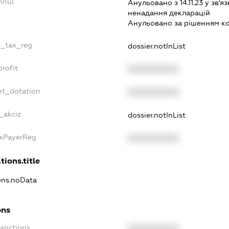
nnul
Анульовано з 14.11.23 у зв'яз
ненадання декларацiй
Анульовано за рiшенням к
le_tax_reg
dossier.notInList
profit
XXXXXXXXXX
et_dotation
XXXXXXXXXX
_akciz
dossier.notInList
axPayerReg
XXXXXXXXXX
tions.title
ions.noData
ons
Sanctions
XXXXXXXXXX