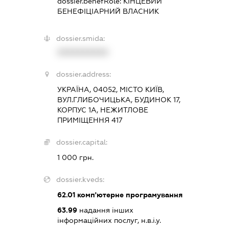
dossier.benefRole:
КІНЦЕВИЙ
БЕНЕФІЦІАРНИЙ ВЛАСНИК
dossier.smida:
XXXXXXXXXX
dossier.address:
УКРАЇНА, 04052, МІСТО КИЇВ,
ВУЛ.ГЛИБОЧИЦЬКА, БУДИНОК 17,
КОРПУС 1А, НЕЖИТЛОВЕ
ПРИМІЩЕННЯ 417
dossier.capital:
1 000 грн.
dossier.kveds:
62.01
комп'ютерне програмування
63.99
надання інших
інформаційних послуг, н.в.і.у.