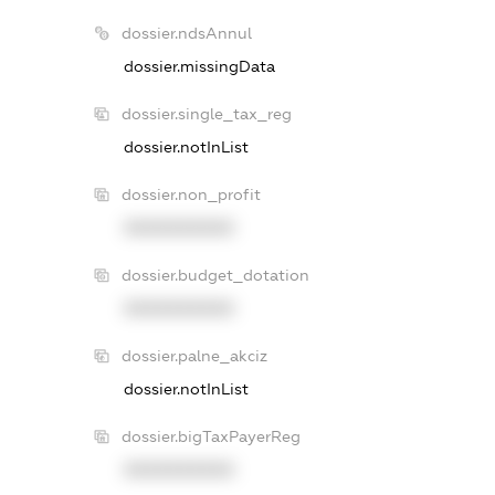
dossier.ndsAnnul
dossier.missingData
dossier.single_tax_reg
dossier.notInList
dossier.non_profit
XXXXXXXXXX
dossier.budget_dotation
XXXXXXXXXX
dossier.palne_akciz
dossier.notInList
dossier.bigTaxPayerReg
XXXXXXXXXX