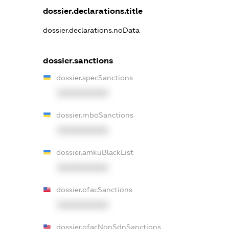
dossier.declarations.title
dossier.declarations.noData
dossier.sanctions
dossier.specSanctions
XXXXXXXXXX
dossier.rnboSanctions
XXXXXXXXXX
dossier.amkuBlackList
XXXXXXXXXX
dossier.ofacSanctions
XXXXXXXXXX
dossier.ofacNonSdnSanctions