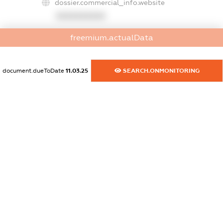
dossier.commercial_info.website
XXXXXXXXXX
dossier.commercial_info.activity
freemium.actualData
XXXXXXXXXX
document.dueToDate
11.03.25
SEARCH.ONMONITORING
freemium.exampleText_1
freemium.exampleText_2
freemium.anonymousPerSearch2
FREEMIUM.DETAILS
FREEMIUM.REGISTER