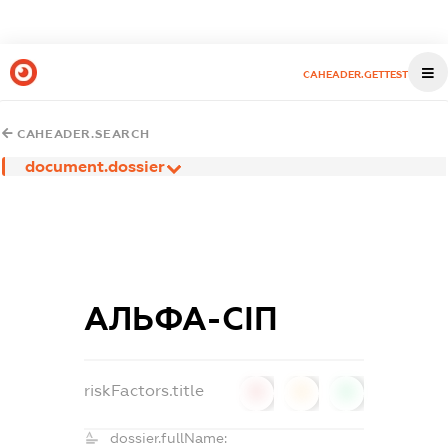
CAHEADER.GETTEST
CAHEADER.SEARCH
document.dossier
АЛЬФА-СІП
riskFactors.title
0
0
0
dossier.fullName: