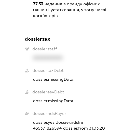
77.33
надання в оренду офісних
машин і устатковання, у тому числі
комп'ютерів
dossier.tax
dossier.staff
XXXXXXXXXX
dossier.taxDebt
dossier.missingData
dossier.esvDebt
dossier.missingData
dossier.ndsPayer
dossier.yes
dossier.ndsInn
435371826594
dossier.from 31.03.20