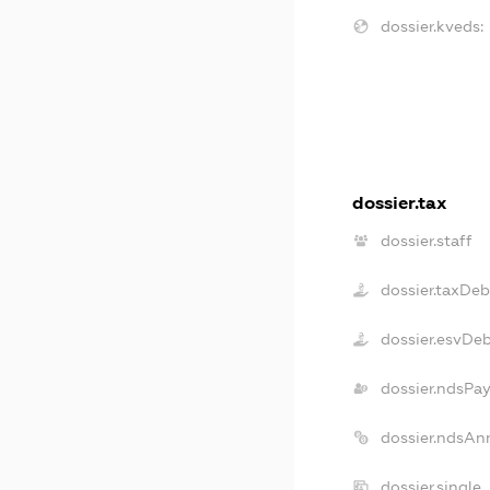
dossier.kveds:
dossier.tax
dossier.staff
dossier.taxDeb
dossier.esvDe
dossier.ndsPay
dossier.ndsAn
dossier.single