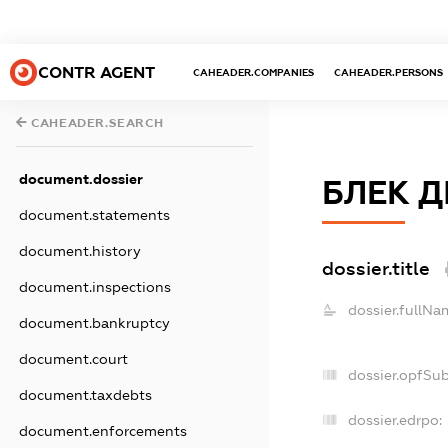
CONTR AGENT
CAHEADER.COMPANIES
CAHEADER.PERSONS
CAHEADER.SEARCH
document.dossier
БЛЕК 
document.statements
document.history
dossier.title
document.inspections
dossier.fullNa
document.bankruptcy
document.court
dossier.opfSu
document.taxdebts
dossier.edrpo:
document.enforcements