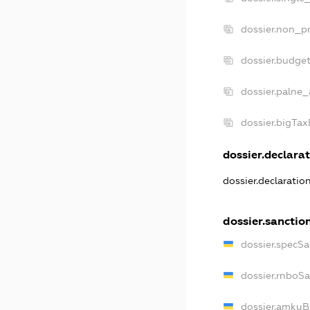
dossier.non_pr
dossier.budge
dossier.palne_
dossier.bigTa
dossier.declarat
dossier.declarati
dossier.sanctio
dossier.specS
dossier.rnboS
dossier.amkuB