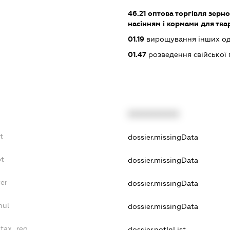
46.21
оптова торгівля зерн
насінням і кормами для тва
01.19
вирощування інших одн
01.47
розведення свійської 
XXXXXXXXXX
t
dossier.missingData
bt
dossier.missingData
er
dossier.missingData
nul
dossier.missingData
_tax_reg
dossier.notInList