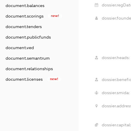
dossier.regDat
document.balances
document.scorings
new!
dossier.found
document.tenders
document.publicfunds
document.ved
dossier.heads:
document.semantrum
document.relationships
document.licenses
new!
dossier.benefic
dossier.smida:
dossier.addres
dossier.capital