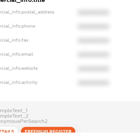
rcial_info.title
rcial_info.postal_address
XXXXXXXXXX
rcial_info.phone
XXXXXXXXXX
cial_info.fax
XXXXXXXXXX
cial_info.email
XXXXXXXXXX
cial_info.website
XXXXXXXXXX
cial_info.activity
XXXXXXXXXX
mpleText_1
ampleText_2
onymousPerSearch2
ETAILS
FREEMIUM.REGISTER