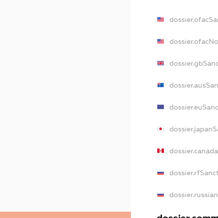
dossier.ofacSa
dossier.ofacN
dossier.gbSan
dossier.ausSa
dossier.euSan
dossier.japanS
dossier.canad
dossier.rfSanc
dossier.russia