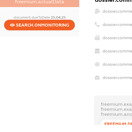
dossier.comme
freemium.actualData
dossier.comme
document.dueToDate
25.04.25
dossier.comme
SEARCH.ONMONITORING
dossier.commer
dossier.commer
dossier.commer
dossier.commer
freemium.exa
freemium.ex
freemium.an
FREEMIUM.D