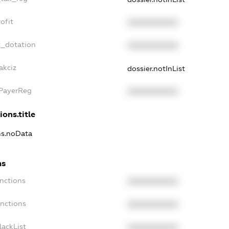
ofit
XXXXXXXXXX
t_dotation
XXXXXXXXXX
akciz
dossier.notInList
xPayerReg
XXXXXXXXXX
ions.title
ons.noData
ns
anctions
XXXXXXXXXX
anctions
XXXXXXXXXX
lackList
XXXXXXXXXX