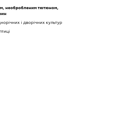
ом, необробленим тютюном,
рин
орічних і дворічних культур
птиці