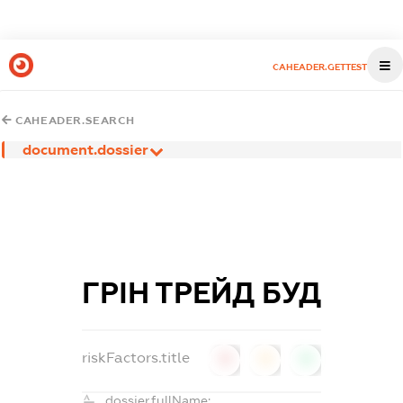
CAHEADER.GETTEST
CAHEADER.SEARCH
document.dossier
ГРІН ТРЕЙД БУД
riskFactors.title
0
0
0
dossier.fullName: