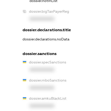
dossier.notInList
dossier.bigTaxPayerReg
XXXXXXXXXX
dossier.declarations.title
dossier.declarations.noData
dossier.sanctions
dossier.specSanctions
XXXXXXXXXX
dossier.rnboSanctions
XXXXXXXXXX
dossier.amkuBlackList
XXXXXXXXXX