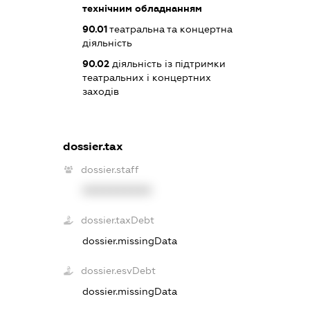
технічним обладнанням
90.01
театральна та концертна
діяльність
90.02
діяльність із підтримки
театральних і концертних
заходів
dossier.tax
dossier.staff
XXXXXXXXXX
dossier.taxDebt
dossier.missingData
dossier.esvDebt
dossier.missingData