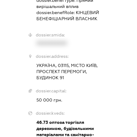
dossier.benefType:
Прямий
вирішальний вплив
dossier.benefRole:
КІНЦЕВИЙ
БЕНЕФІЦІАРНИЙ ВЛАСНИК
dossier.smida:
XXXXXXXXXX
dossier.address:
УКРАЇНА, 03115, МІСТО КИЇВ,
ПРОСПЕКТ ПЕРЕМОГИ,
БУДИНОК 91
dossier.capital:
50 000 грн.
dossier.kveds:
46.73
оптова торгівля
деревиною, будівельними
матеріалами та санітарно-