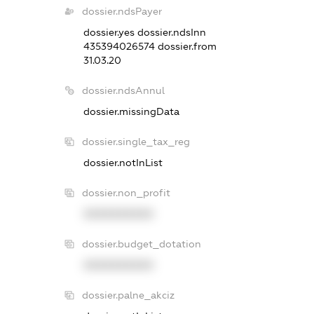
dossier.ndsPayer
dossier.yes
dossier.ndsInn
435394026574
dossier.from
31.03.20
dossier.ndsAnnul
dossier.missingData
dossier.single_tax_reg
dossier.notInList
dossier.non_profit
XXXXXXXXXX
dossier.budget_dotation
XXXXXXXXXX
dossier.palne_akciz