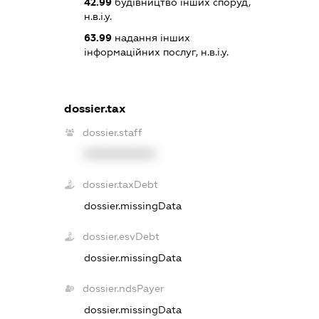
42.99
будівництво інших споруд,
н.в.і.у.
63.99
надання інших
інформаційних послуг, н.в.і.у.
dossier.tax
dossier.staff
XXXXXXXXXX
dossier.taxDebt
dossier.missingData
dossier.esvDebt
dossier.missingData
dossier.ndsPayer
dossier.missingData