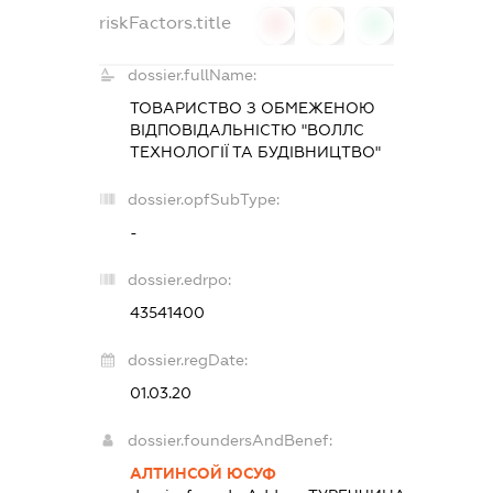
riskFactors.title
0
0
0
dossier.fullName:
ТОВАРИСТВО З ОБМЕЖЕНОЮ
ВІДПОВІДАЛЬНІСТЮ "ВОЛЛС
ТЕХНОЛОГІЇ ТА БУДІВНИЦТВО"
dossier.opfSubType:
-
dossier.edrpo:
43541400
dossier.regDate:
01.03.20
dossier.foundersAndBenef:
АЛТИНСОЙ ЮСУФ