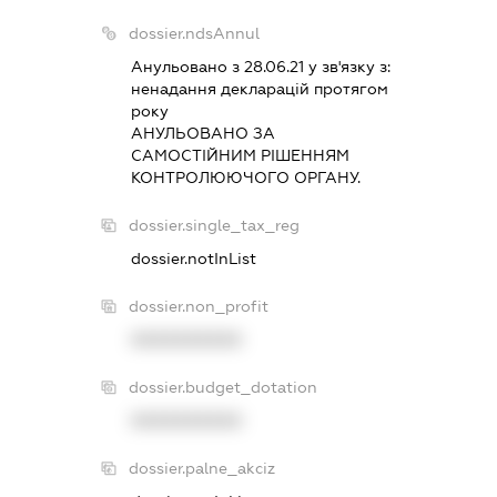
dossier.ndsAnnul
Анульовано з 28.06.21 у зв'язку з:
ненадання декларацiй протягом
року
АНУЛЬОВАНО ЗА
САМОСТIЙНИМ РIШЕННЯМ
КОНТРОЛЮЮЧОГО ОРГАНУ.
dossier.single_tax_reg
dossier.notInList
dossier.non_profit
XXXXXXXXXX
dossier.budget_dotation
XXXXXXXXXX
dossier.palne_akciz