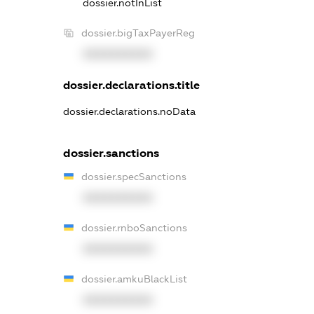
dossier.notInList
dossier.bigTaxPayerReg
XXXXXXXXXX
dossier.declarations.title
dossier.declarations.noData
dossier.sanctions
dossier.specSanctions
XXXXXXXXXX
dossier.rnboSanctions
XXXXXXXXXX
dossier.amkuBlackList
XXXXXXXXXX