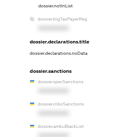
dossier.notInList
dossier.bigTaxPayerReg
XXXXXXXXXX
dossier.declarations.title
dossier.declarations.noData
dossier.sanctions
dossier.specSanctions
XXXXXXXXXX
dossier.rnboSanctions
XXXXXXXXXX
dossier.amkuBlackList
XXXXXXXXXX