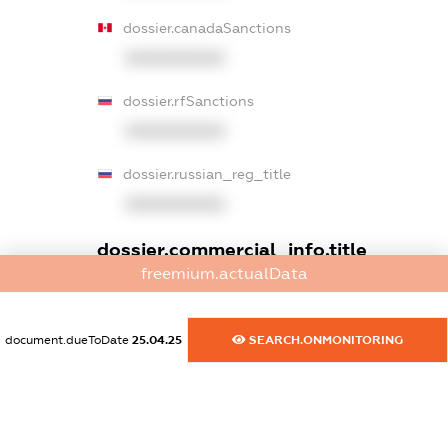
dossier.canadaSanctions
XXXXXXXXXX
dossier.rfSanctions
XXXXXXXXXX
dossier.russian_reg_title
XXXXXXXXXX
dossier.commercial_info.title
freemium.actualData
dossier.commercial_info.postal_address
XXXXXXXXXX
document.dueToDate
25.04.25
SEARCH.ONMONITORING
dossier.commercial_info.phone
XXXXXXXXXX
dossier.commercial_info.fax