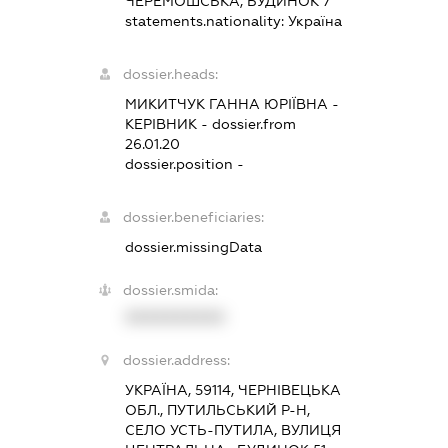
ЧЕРЕМОШСЬКА, БУДИНОК 7
statements.nationality:
Україна
dossier.heads:
МИКИТЧУК ГАННА ЮРІЇВНА
-
КЕРІВНИК
- dossier.from
26.01.20
dossier.position -
dossier.beneficiaries:
dossier.missingData
dossier.smida:
XXXXXXXXXX
dossier.address:
УКРАЇНА, 59114, ЧЕРНІВЕЦЬКА
ОБЛ., ПУТИЛЬСЬКИЙ Р-Н,
СЕЛО УСТЬ-ПУТИЛА, ВУЛИЦЯ