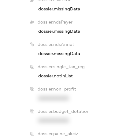
dossier.missingData
dossier.ndsPayer
dossier.missingData
dossier.ndsAnnul
dossier.missingData
dossier.single_tax_reg
dossier.notInList
dossier.non_profit
XXXXXXXXXX
dossier.budget_dotation
XXXXXXXXXX
dossier.palne_akciz