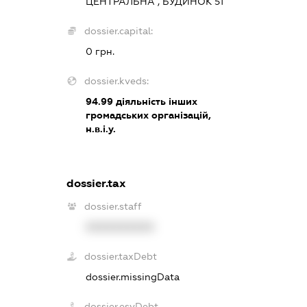
ЦЕНТРАЛЬНА , БУДИНОК 51
dossier.capital:
0 грн.
dossier.kveds:
94.99
діяльність інших
громадських організацій,
н.в.і.у.
dossier.tax
dossier.staff
XXXXXXXXXX
dossier.taxDebt
dossier.missingData
dossier.esvDebt