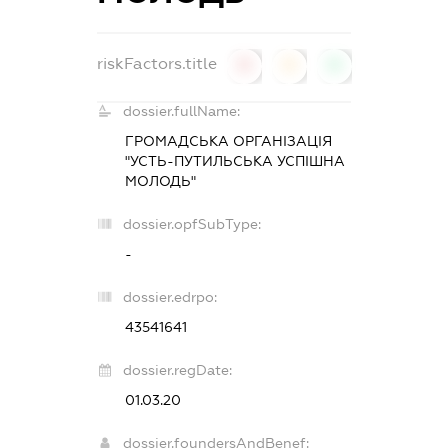
riskFactors.title
0
0
0
dossier.fullName:
ГРОМАДСЬКА ОРГАНІЗАЦІЯ
"УСТЬ-ПУТИЛЬСЬКА УСПІШНА
МОЛОДЬ"
dossier.opfSubType:
-
dossier.edrpo:
43541641
dossier.regDate:
01.03.20
dossier.foundersAndBenef: