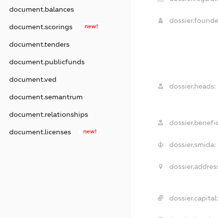
document.balances
dossier.found
document.scorings
new!
document.tenders
document.publicfunds
document.ved
dossier.heads:
document.semantrum
document.relationships
dossier.benefic
document.licenses
new!
dossier.smida:
dossier.address
dossier.capital: