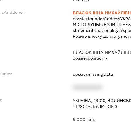
ersAndBenef:
ВЛАСЮК ІННА МИХАЙЛІВ
dossier.founderAddress
УКРА
МІСТО ЛУЦЬК, ВУЛИЦЯ ЧЕ
statements.nationality:
Укра
Розмір внеску до статутног
ВЛАСЮК ІННА МИХАЙЛІВ
dossier.position -
iaries:
dossier.missingData
XXXXXXXXXX
:
УКРАЇНА, 43010, ВОЛИНСЬ
ЧЕХОВА, БУДИНОК 9
9 000 грн.