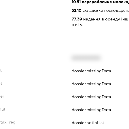
10.51
перероблення молока,
52.10
складське господарст
77.39
надання в оренду інши
н.в.і.у.
XXXXXXXXXX
t
dossier.missingData
bt
dossier.missingData
er
dossier.missingData
nul
dossier.missingData
_tax_reg
dossier.notInList