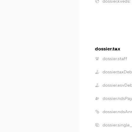
dossier.kveds:
dossier.tax
dossier.staff
dossier.taxDeb
dossier.esvDe
dossier.ndsPay
dossier.ndsAn
dossier.single