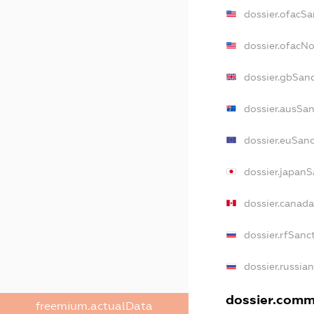
dossier.ofacSa
dossier.ofacN
dossier.gbSan
dossier.ausSan
dossier.euSanc
dossier.japanS
dossier.canad
dossier.rfSanc
dossier.russia
dossier.comme
freemium.actualData