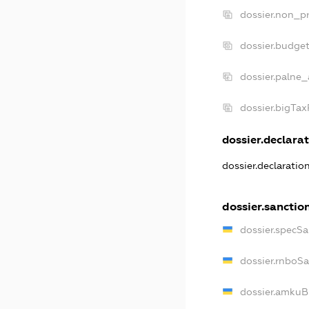
dossier.non_pr
dossier.budge
dossier.palne_
dossier.bigTa
dossier.declarat
dossier.declaratio
dossier.sanctio
dossier.specSa
dossier.rnboS
dossier.amkuB