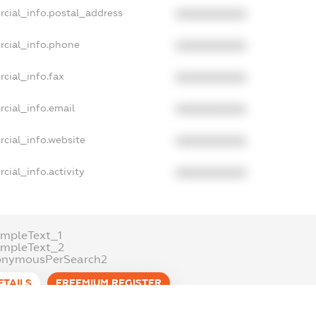
rcial_info.postal_address
XXXXXXXXXX
rcial_info.phone
XXXXXXXXXX
cial_info.fax
XXXXXXXXXX
cial_info.email
XXXXXXXXXX
cial_info.website
XXXXXXXXXX
cial_info.activity
XXXXXXXXXX
mpleText_1
ampleText_2
onymousPerSearch2
ETAILS
FREEMIUM.REGISTER