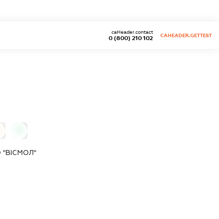
caHeader.contact
CAHEADER.GETTEST
0 (800) 210 102
0
 "ВІСМОЛ"