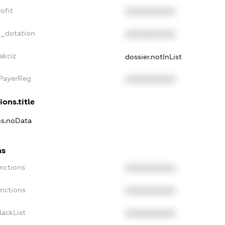
ofit
XXXXXXXXXX
t_dotation
XXXXXXXXXX
akciz
dossier.notInList
xPayerReg
XXXXXXXXXX
ions.title
ns.noData
ns
nctions
XXXXXXXXXX
anctions
XXXXXXXXXX
lackList
XXXXXXXXXX