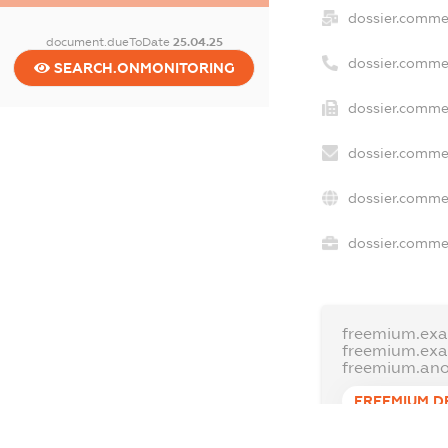
dossier.comme
document.dueToDate
25.04.25
dossier.comme
SEARCH.ONMONITORING
dossier.commer
dossier.commer
dossier.commer
dossier.commer
freemium.exa
freemium.ex
freemium.an
FREEMIUM.D