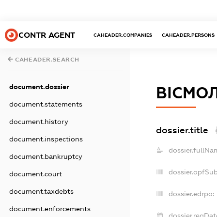
CONTR AGENT
CAHEADER.COMPANIES
CAHEADER.PERSONS
CAHEADER.SEARCH
document.dossier
ВІСМО
document.statements
document.history
dossier.title
document.inspections
dossier.fullNa
document.bankruptcy
dossier.opfSu
document.court
document.taxdebts
dossier.edrpo:
document.enforcements
dossier.regDat