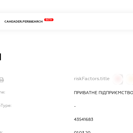
BETA
CAHEADER.PERSSEARCH
Л
riskFactors.title
0
0
me:
ПРИВАТНЕ ПІДПРИЄМСТВО
bType:
-
43541683
e:
01.03.20