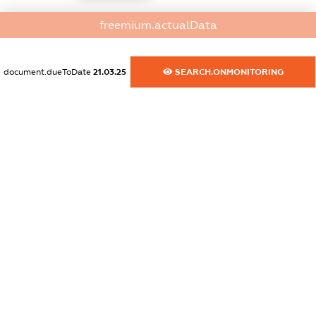
dossier.commercial_info.activity
freemium.actualData
XXXXXXXXXX
document.dueToDate
21.03.25
SEARCH.ONMONITORING
freemium.exampleText_1
freemium.exampleText_2
freemium.anonymousPerSearch2
FREEMIUM.DETAILS
FREEMIUM.REGISTER