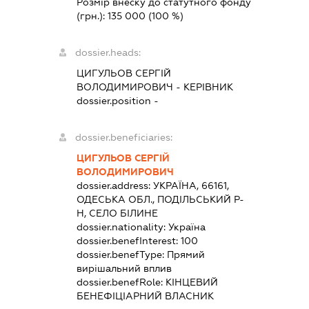
Розмір внеску до статутного фонду
(грн.):
135 000
(100 %)
dossier.heads:
ЦИГУЛЬОВ СЕРГІЙ
ВОЛОДИМИРОВИЧ
-
КЕРІВНИК
dossier.position -
dossier.beneficiaries:
ЦИГУЛЬОВ СЕРГІЙ
ВОЛОДИМИРОВИЧ
dossier.address:
УКРАЇНА, 66161,
ОДЕСЬКА ОБЛ., ПОДІЛЬСЬКИЙ Р-
Н, СЕЛО БІЛИНЕ
dossier.nationality:
Україна
dossier.benefInterest:
100
dossier.benefType:
Прямий
вирішальний вплив
dossier.benefRole:
КІНЦЕВИЙ
БЕНЕФІЦІАРНИЙ ВЛАСНИК