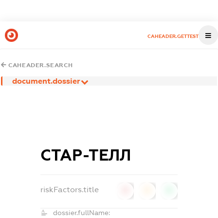
CAHEADER.GETTEST
CAHEADER.SEARCH
document.dossier
СТАР-ТЕЛЛ
riskFactors.title
0
0
0
dossier.fullName: