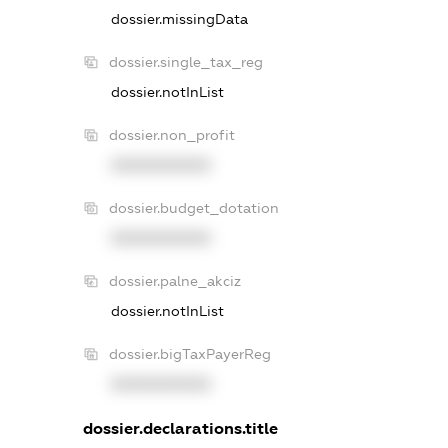
dossier.missingData
dossier.single_tax_reg
dossier.notInList
dossier.non_profit
XXXXXXXXXX
dossier.budget_dotation
XXXXXXXXXX
dossier.palne_akciz
dossier.notInList
dossier.bigTaxPayerReg
XXXXXXXXXX
dossier.declarations.title