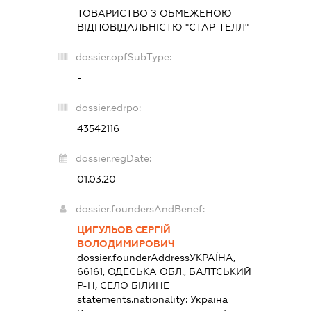
ТОВАРИСТВО З ОБМЕЖЕНОЮ
ВІДПОВІДАЛЬНІСТЮ "СТАР-ТЕЛЛ"
dossier.opfSubType:
-
dossier.edrpo:
43542116
dossier.regDate:
01.03.20
dossier.foundersAndBenef:
ЦИГУЛЬОВ СЕРГІЙ
ВОЛОДИМИРОВИЧ
dossier.founderAddress
УКРАЇНА,
66161, ОДЕСЬКА ОБЛ., БАЛТСЬКИЙ
Р-Н, СЕЛО БІЛИНЕ
statements.nationality:
Україна