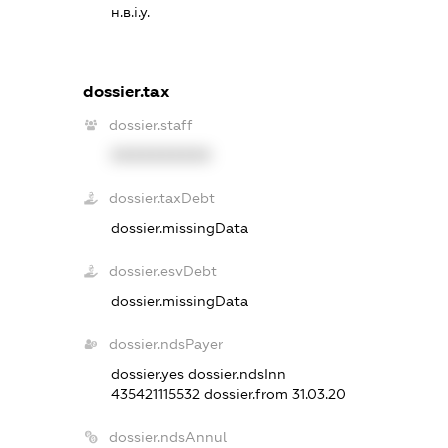
н.в.і.у.
dossier.tax
dossier.staff
XXXXXXXXXX
dossier.taxDebt
dossier.missingData
dossier.esvDebt
dossier.missingData
dossier.ndsPayer
dossier.yes
dossier.ndsInn
435421115532
dossier.from 31.03.20
dossier.ndsAnnul