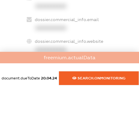
XXXXXXXXXX
dossier.commercial_info.email
XXXXXXXXXX
dossier.commercial_info.website
XXXXXXXXXX
freemium.actualData
dossier.commercial_info.activity
XXXXXXXXXX
document.dueToDate
20.04.24
SEARCH.ONMONITORING
freemium.exampleText_1
freemium.exampleText_2
freemium.anonymousPerSearch2
FREEMIUM.DETAILS
FREEMIUM.REGISTER