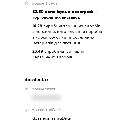
dossier.kveds:
82.30
організування конгресів і
торговельних виставок
16.29
виробництво інших виробів
з деревини; виготовлення виробів
з корка, соломки та рослинних
матеріалів для плетіння
23.49
виробництво інших
керамічних виробів
dossier.tax
dossier.staff
XXXXXXXXXX
dossier.taxDebt
dossier.missingData