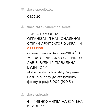
dossier.regDate:
01.03.20
dossier.foundersAndBenef:
ЛЬВІВСЬКА ОБЛАСНА
ОРГАНІЗАЦІЯ НАЦІОНАЛЬНОЇ
СПІЛКИ АРХІТЕКТОРІВ УКРАЇНИ
02922169
dossier.founderAddress
УКРАЇНА,
79008, ЛЬВІВСЬКА ОБЛ., МІСТО
ЛЬВІВ, ВУЛИЦЯ ПІДВАЛЬНА,
БУДИНОК 4
statements.nationality:
Україна
Розмір внеску до статутного
фонду (грн.):
5 000
(100 %)
dossier.heads:
ЄФИМЕНКО АНГЕЛІНА ЮРІЇВНА
-
КЕРІВНИК