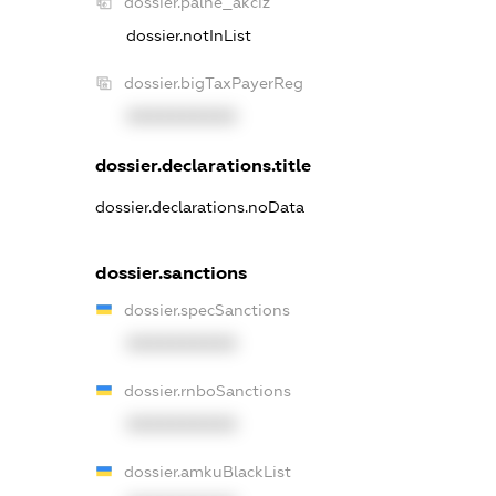
dossier.palne_akciz
dossier.notInList
dossier.bigTaxPayerReg
XXXXXXXXXX
dossier.declarations.title
dossier.declarations.noData
dossier.sanctions
dossier.specSanctions
XXXXXXXXXX
dossier.rnboSanctions
XXXXXXXXXX
dossier.amkuBlackList