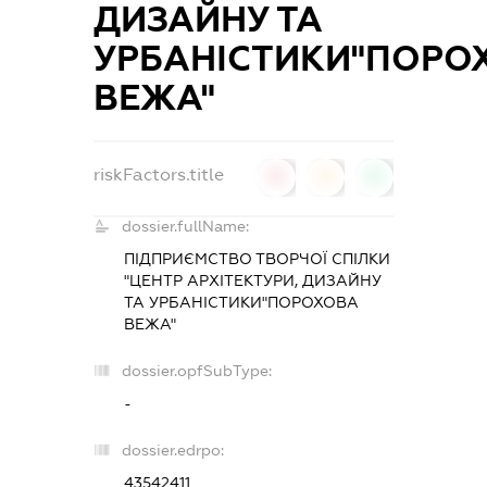
ДИЗАЙНУ ТА
УРБАНІСТИКИ"ПОРО
ВЕЖА"
riskFactors.title
0
0
0
dossier.fullName:
ПІДПРИЄМСТВО ТВОРЧОЇ СПІЛКИ
"ЦЕНТР АРХІТЕКТУРИ, ДИЗАЙНУ
ТА УРБАНІСТИКИ"ПОРОХОВА
ВЕЖА"
dossier.opfSubType:
-
dossier.edrpo:
43542411