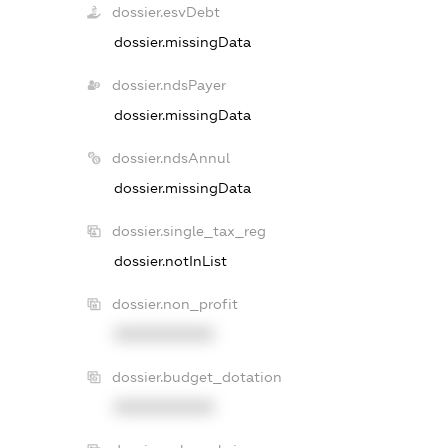
dossier.esvDebt
dossier.missingData
dossier.ndsPayer
dossier.missingData
dossier.ndsAnnul
dossier.missingData
dossier.single_tax_reg
dossier.notInList
dossier.non_profit
XXXXXXXXXX
dossier.budget_dotation
XXXXXXXXXX