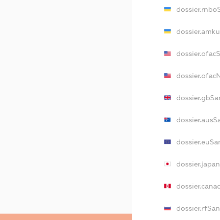
dossier.rnbo
dossier.amku
dossier.ofac
dossier.ofa
dossier.gbSa
dossier.ausS
dossier.euSa
dossier.japa
dossier.cana
dossier.rfSa