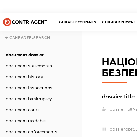
CONTR AGENT
CAHEADER.COMPANIES
CAHEADER.PERSONS
CAHEADER.SEARCH
document.dossier
НАЦІО
document.statements
БЕЗПЕ
document.history
document.inspections
dossier.title
document.bankruptcy
dossier.full
document.court
document.taxdebts
dossier.opfS
document.enforcements