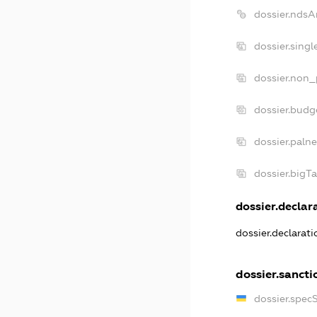
dossier.ndsA
dossier.sing
dossier.non_
dossier.budg
dossier.paln
dossier.bigT
dossier.declara
dossier.declarat
dossier.sancti
dossier.spec