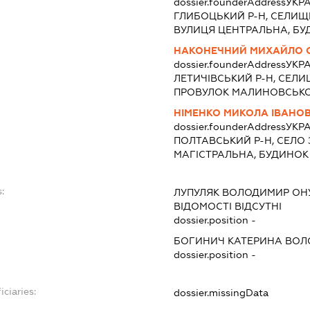
dossier.founderAddress
УКРА
ГЛИБОЦЬКИЙ Р-Н, СЕЛИЩ
ВУЛИЦЯ ЦЕНТРАЛЬНА, БУД
НАКОНЕЧНИЙ МИХАЙЛО 
dossier.founderAddress
УКРА
ЛЕТИЧІВСЬКИЙ Р-Н, СЕЛИ
ПРОВУЛОК МАЛИНОВСЬКО
НІМЕНКО МИКОЛА ІВАНО
dossier.founderAddress
УКРА
ПОЛТАВСЬКИЙ Р-Н, СЕЛО 
МАГІСТРАЛЬНА, БУДИНОК 1
:
ЛУПУЛЯК ВОЛОДИМИР ОН
ВІДОМОСТІ ВІДСУТНІ
dossier.position -
БОГИНИЧ КАТЕРИНА ВОЛ
dossier.position -
iciaries:
dossier.missingData