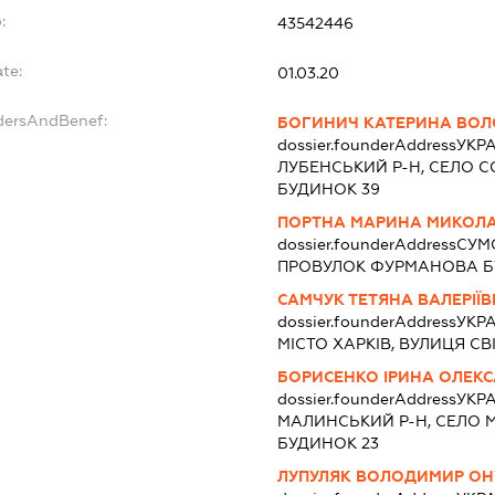
:
43542446
te:
01.03.20
dersAndBenef:
БОГИНИЧ КАТЕРИНА ВОЛ
dossier.founderAddress
УКРА
ЛУБЕНСЬКИЙ Р-Н, СЕЛО С
БУДИНОК 39
ПОРТНА МАРИНА МИКОЛА
dossier.founderAddress
СУМС
ПРОВУЛОК ФУРМАНОВА БУ
САМЧУК ТЕТЯНА ВАЛЕРІЇ
dossier.founderAddress
УКРА
МІСТО ХАРКІВ, ВУЛИЦЯ СВІ
БОРИСЕНКО ІРИНА ОЛЕК
dossier.founderAddress
УКРА
МАЛИНСЬКИЙ Р-Н, СЕЛО М
БУДИНОК 23
ЛУПУЛЯК ВОЛОДИМИР ОН