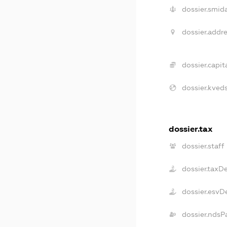
dossier.smida
dossier.addre
dossier.capita
dossier.kveds
dossier.tax
dossier.staff
dossier.taxD
dossier.esvD
dossier.ndsP