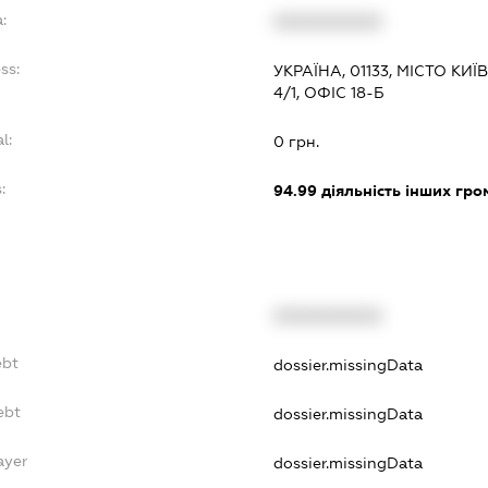
:
XXXXXXXXXX
ss:
УКРАЇНА, 01133, МІСТО К
4/1, ОФІС 18-Б
l:
0 грн.
:
94.99
діяльність інших гром
XXXXXXXXXX
ebt
dossier.missingData
ebt
dossier.missingData
ayer
dossier.missingData