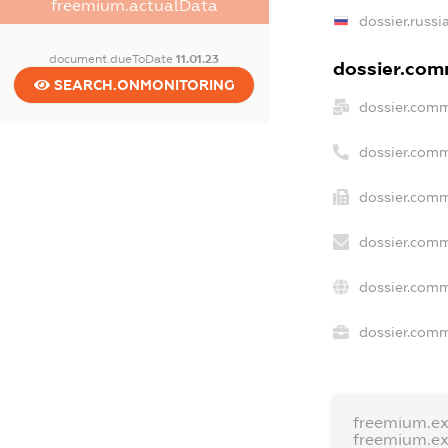
freemium.actualData
dossier.russi
document.dueToDate
11.01.23
dossier.comm
SEARCH.ONMONITORING
dossier.comm
dossier.comm
dossier.comm
dossier.comm
dossier.comm
dossier.comme
freemium.e
freemium.e