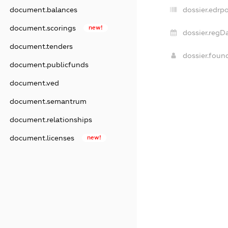
dossier.edrpo
document.balances
document.scorings
new!
dossier.regDa
document.tenders
dossier.foun
document.publicfunds
document.ved
document.semantrum
document.relationships
document.licenses
new!