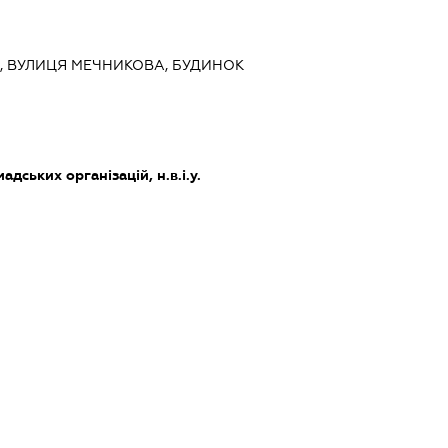
ИЇВ, ВУЛИЦЯ МЕЧНИКОВА, БУДИНОК
адських організацій, н.в.і.у.