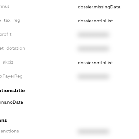
nnul
dossier.missingData
le_tax_reg
dossier.notInList
profit
XXXXXXXXXX
et_dotation
XXXXXXXXXX
e_akciz
dossier.notInList
axPayerReg
XXXXXXXXXX
tions.title
ions.noData
ons
Sanctions
XXXXXXXXXX