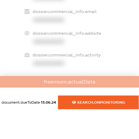
dossier.commercial_info.email
XXXXXXXXXX
dossier.commercial_info.website
XXXXXXXXXX
dossier.commercial_info.activity
XXXXXXXXXX
freemium.actualData
freemium.exampleText_1
freemium.exampleText_2
freemium.anonymousPerSearch2
document.dueToDate
13.06.24
SEARCH.ONMONITORING
FREEMIUM.DETAILS
FREEMIUM.REGISTER