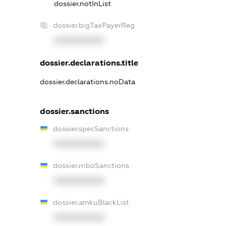
dossier.notInList
dossier.bigTaxPayerReg
XXXXXXXXXX
dossier.declarations.title
dossier.declarations.noData
dossier.sanctions
dossier.specSanctions
XXXXXXXXXX
dossier.rnboSanctions
XXXXXXXXXX
dossier.amkuBlackList
XXXXXXXXXX