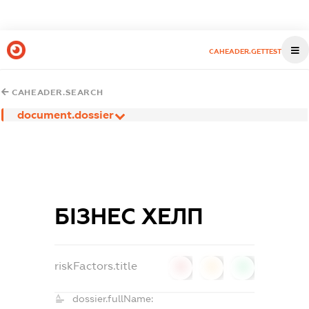
CAHEADER.GETTEST
CAHEADER.SEARCH
document.dossier
БІЗНЕС ХЕЛП
riskFactors.title
0
0
0
dossier.fullName: