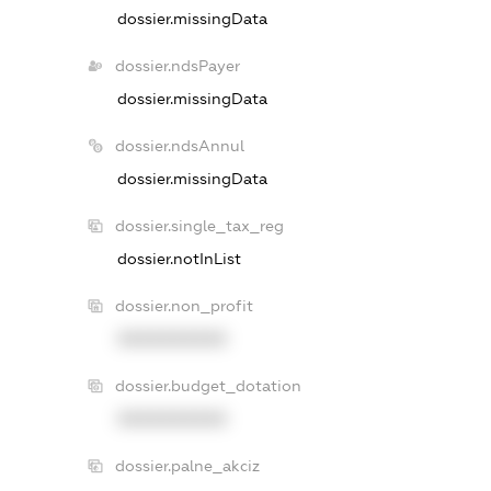
dossier.missingData
dossier.ndsPayer
dossier.missingData
dossier.ndsAnnul
dossier.missingData
dossier.single_tax_reg
dossier.notInList
dossier.non_profit
XXXXXXXXXX
dossier.budget_dotation
XXXXXXXXXX
dossier.palne_akciz