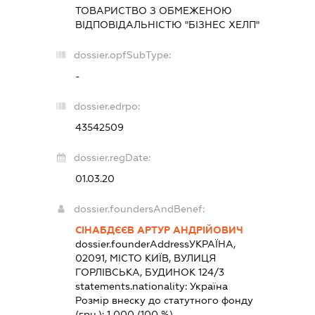
ТОВАРИСТВО З ОБМЕЖЕНОЮ
ВІДПОВІДАЛЬНІСТЮ "БІЗНЕС ХЕЛП"
dossier.opfSubType:
-
dossier.edrpo:
43542509
dossier.regDate:
01.03.20
dossier.foundersAndBenef:
СІНАБДЄЄВ АРТУР АНДРІЙОВИЧ
dossier.founderAddress
УКРАЇНА,
02091, МІСТО КИЇВ, ВУЛИЦЯ
ГОРЛІВСЬКА, БУДИНОК 124/3
statements.nationality:
Україна
Розмір внеску до статутного фонду
(грн.):
1 000
(100 %)