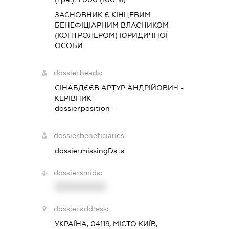
ЗАСНОВНИК Є КІНЦЕВИМ
БЕНЕФІЦІАРНИМ ВЛАСНИКОМ
(КОНТРОЛЕРОМ) ЮРИДИЧНОЇ
ОСОБИ
dossier.heads:
СІНАБДЄЄВ АРТУР АНДРІЙОВИЧ
-
КЕРІВНИК
dossier.position -
dossier.beneficiaries:
dossier.missingData
dossier.smida:
XXXXXXXXXX
dossier.address:
УКРАЇНА, 04119, МІСТО КИЇВ,