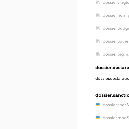
dossier.sing
dossier.non_
dossier.budg
dossier.palne
dossier.bigT
dossier.declara
dossier.declarat
dossier.sancti
dossier.spec
dossier.rnbo