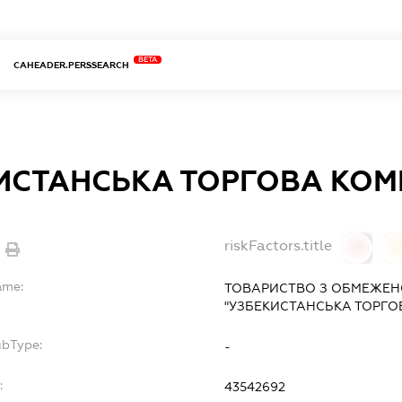
BETA
CAHEADER.PERSSEARCH
ИСТАНСЬКА ТОРГОВА КОМ
riskFactors.title
0
ame:
ТОВАРИСТВО З ОБМЕЖЕН
"УЗБЕКИСТАНСЬКА ТОРГО
ubType:
-
:
43542692