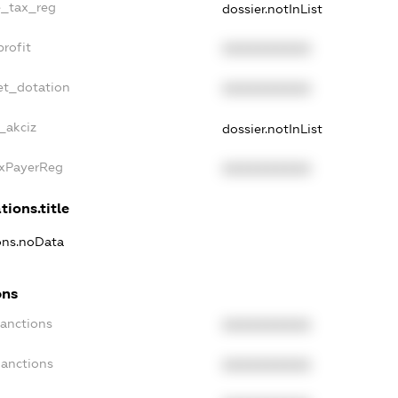
le_tax_reg
dossier.notInList
profit
XXXXXXXXXX
et_dotation
XXXXXXXXXX
_akciz
dossier.notInList
axPayerReg
XXXXXXXXXX
tions.title
ions.noData
ons
Sanctions
XXXXXXXXXX
Sanctions
XXXXXXXXXX