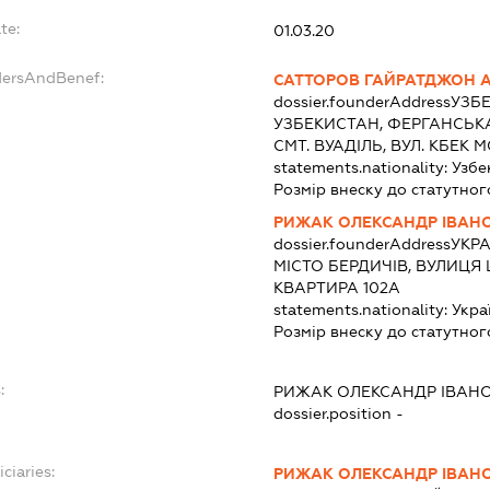
te:
01.03.20
dersAndBenef:
САТТОРОВ ГАЙРАТДЖОН 
dossier.founderAddress
УЗБЕ
УЗБЕКИСТАН, ФЕРГАНСЬКА
СМТ. ВУАДІЛЬ, ВУЛ. КБЕК М
statements.nationality:
Узбе
Розмір внеску до статутног
РИЖАК ОЛЕКСАНДР ІВАН
dossier.founderAddress
УКРА
МІСТО БЕРДИЧІВ, ВУЛИЦЯ 
КВАРТИРА 102А
statements.nationality:
Укра
Розмір внеску до статутног
:
РИЖАК ОЛЕКСАНДР ІВАН
dossier.position -
ciaries:
РИЖАК ОЛЕКСАНДР ІВАН