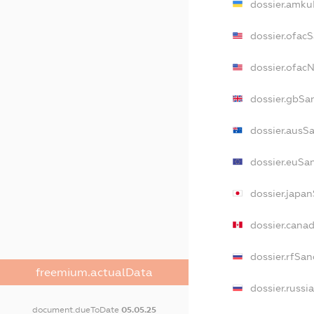
dossier.amku
dossier.ofac
dossier.ofa
dossier.gbSa
dossier.ausS
dossier.euSa
dossier.japa
dossier.cana
dossier.rfSan
freemium.actualData
dossier.russi
document.dueToDate
05.05.25