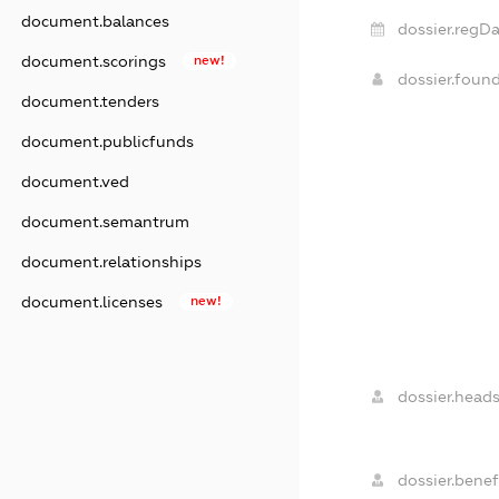
document.balances
dossier.regDa
document.scorings
new!
dossier.foun
document.tenders
document.publicfunds
document.ved
document.semantrum
document.relationships
document.licenses
new!
dossier.heads
dossier.benefi