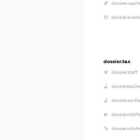
dossier.capita
dossier.kveds
dossier.tax
dossier.staff
dossier.taxD
dossier.esvD
dossier.ndsP
dossier.ndsA