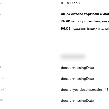
l:
10 000 грн.
:
46.23
оптова торгівля жив
74.90
інша професійна, науков
96.09
надання інших індивіду
XXXXXXXXXX
ebt
dossier.missingData
ebt
dossier.missingData
ayer
dossier.yes
dossier.ndsInn 
nnul
dossier.missingData