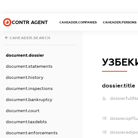
CONTR AGENT
CAHEADER.COMPANIES
CAHEADER.PERSONS
CAHEADER.SEARCH
document.dossier
УЗБЕК
document.statements
document.history
dossier.title
document.inspections
dossier.fullN
document.bankruptcy
document.court
dossier.opfS
document.taxdebts
dossier.edrpo
document.enforcements