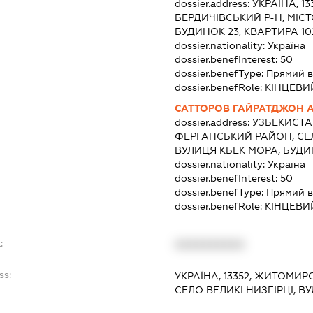
dossier.address:
УКРАЇНА, 1
БЕРДИЧІВСЬКИЙ Р-Н, МІСТ
БУДИНОК 23, КВАРТИРА 10
dossier.nationality:
Україна
dossier.benefInterest:
50
dossier.benefType:
Прямий в
dossier.benefRole:
КІНЦЕВИ
САТТОРОВ ГАЙРАТДЖОН 
dossier.address:
УЗБЕКИСТА
ФЕРГАНСЬКИЙ РАЙОН, СЕЛ
ВУЛИЦЯ КБЕК МОРА, БУДИ
dossier.nationality:
Україна
dossier.benefInterest:
50
dossier.benefType:
Прямий в
dossier.benefRole:
КІНЦЕВИ
:
XXXXXXXXXX
ss:
УКРАЇНА, 13352, ЖИТОМИР
СЕЛО ВЕЛИКІ НИЗГІРЦІ, 