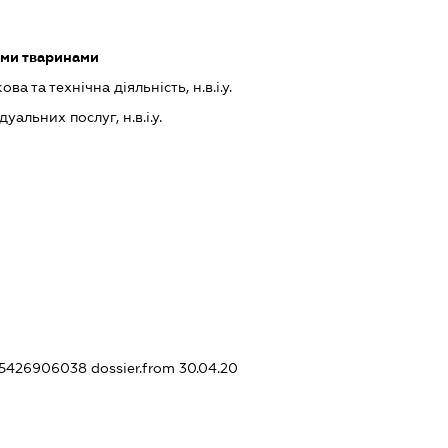
ими тваринами
а та технічна діяльність, н.в.і.у.
альних послуг, н.в.і.у.
435426906038
dossier.from 30.04.20