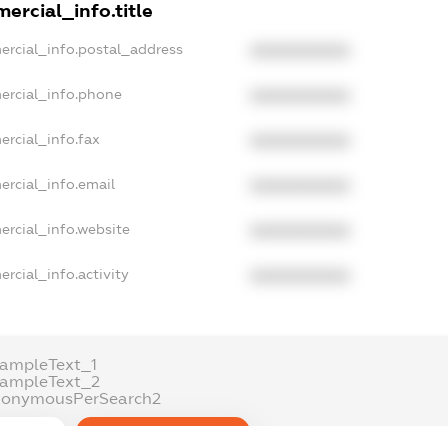
ercial_info.title
ercial_info.postal_address
XXXXXXXXXX
ercial_info.phone
XXXXXXXXXX
ercial_info.fax
XXXXXXXXXX
ercial_info.email
XXXXXXXXXX
ercial_info.website
XXXXXXXXXX
rcial_info.activity
XXXXXXXXXX
xampleText_1
xampleText_2
nonymousPerSearch2
DETAILS
FREEMIUM.REGISTER