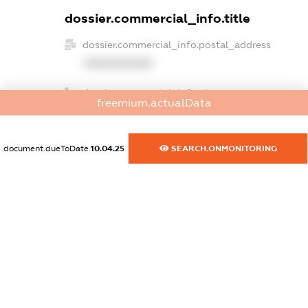
dossier.commercial_info.title
dossier.commercial_info.postal_address
XXXXXXXXXX
dossier.commercial_info.phone
freemium.actualData
XXXXXXXXXX
dossier.commercial_info.fax
document.dueToDate
10.04.25
SEARCH.ONMONITORING
XXXXXXXXXX
dossier.commercial_info.email
XXXXXXXXXX
dossier.commercial_info.website
XXXXXXXXXX
dossier.commercial_info.activity
XXXXXXXXXX