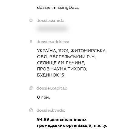
dossier.missingData
dossier.smida:
XXXXXXXXXX
dossier.address:
УКРАЇНА, 11201, ЖИТОМИРСЬКА
ОБЛ., ЗВЯГЕЛЬСЬКИЙ Р-Н,
СЕЛИЩЕ ЄМІЛЬЧИНЕ,
ПРОВ.НАУМА ТИХОГО,
БУДИНОК 13
dossier.capital:
0 грн.
dossier.kveds:
94.99
діяльність інших
громадських організацій, н.в.і.у.