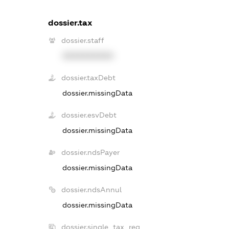
dossier.tax
dossier.staff
XXXXXXXXXX
dossier.taxDebt
dossier.missingData
dossier.esvDebt
dossier.missingData
dossier.ndsPayer
dossier.missingData
dossier.ndsAnnul
dossier.missingData
dossier.single_tax_reg