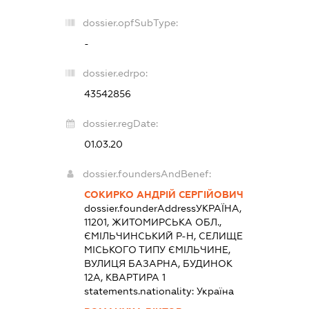
dossier.opfSubType:
-
dossier.edrpo:
43542856
dossier.regDate:
01.03.20
dossier.foundersAndBenef:
СОКИРКО АНДРІЙ СЕРГІЙОВИЧ
dossier.founderAddress
УКРАЇНА,
11201, ЖИТОМИРСЬКА ОБЛ.,
ЄМІЛЬЧИНСЬКИЙ Р-Н, СЕЛИЩЕ
МІСЬКОГО ТИПУ ЄМІЛЬЧИНЕ,
ВУЛИЦЯ БАЗАРНА, БУДИНОК
12А, КВАРТИРА 1
statements.nationality:
Україна