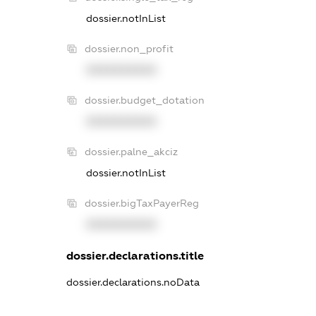
dossier.notInList
dossier.non_profit
XXXXXXXXXX
dossier.budget_dotation
XXXXXXXXXX
dossier.palne_akciz
dossier.notInList
dossier.bigTaxPayerReg
XXXXXXXXXX
dossier.declarations.title
dossier.declarations.noData