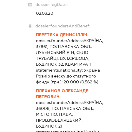
dossier.regDate:
02.03.20
dossier.foundersAndBenef:
ПЕРЕТЯКА ДЕНИС ІЛЛІЧ
dossier.founderAddress
УКРАЇНА,
37861, ПОЛТАВСЬКА ОБЛ.,
ЛУБЕНСЬКИЙ Р-Н, СЕЛО
ТРУБАЙЦІ, ВУЛ.ЄРШОВА,
БУДИНОК 32, КВАРТИРА 1
statements.nationality:
Україна
Розмір внеску до статутного
фонду (грн.):
20 000
(0.562 %)
ПЛЕХАНОВ ОЛЕКСАНДР
ПЕТРОВИЧ
dossier.founderAddress
УКРАЇНА,
36008, ПОЛТАВСЬКА ОБЛ.,
МІСТО ПОЛТАВА,
ПРОВ.КОБЕЛЯЦЬКИЙ,
БУДИНОК 21
statements.nationality:
Україна