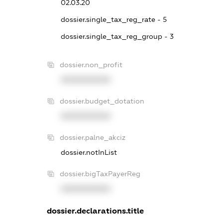
02.03.20
dossier.single_tax_reg_rate - 5
dossier.single_tax_reg_group - 3
dossier.non_profit
XXXXXXXXXX
dossier.budget_dotation
XXXXXXXXXX
dossier.palne_akciz
dossier.notInList
dossier.bigTaxPayerReg
XXXXXXXXXX
dossier.declarations.title