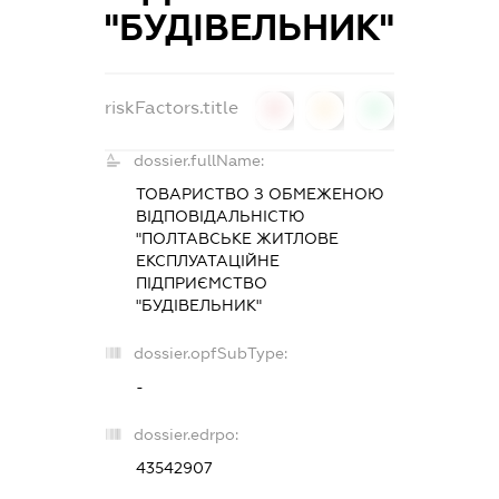
"БУДІВЕЛЬНИК"
riskFactors.title
0
0
0
dossier.fullName:
ТОВАРИСТВО З ОБМЕЖЕНОЮ
ВІДПОВІДАЛЬНІСТЮ
"ПОЛТАВСЬКЕ ЖИТЛОВЕ
ЕКСПЛУАТАЦІЙНЕ
ПІДПРИЄМСТВО
"БУДІВЕЛЬНИК"
dossier.opfSubType:
-
dossier.edrpo:
43542907