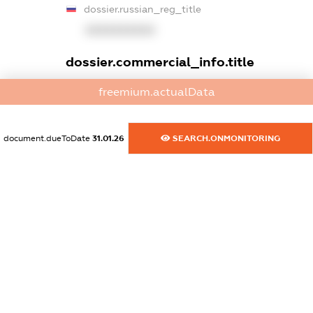
dossier.russian_reg_title
XXXXXXXXXX
dossier.commercial_info.title
dossier.commercial_info.postal_address
freemium.actualData
XXXXXXXXXX
dossier.commercial_info.phone
document.dueToDate
31.01.26
SEARCH.ONMONITORING
XXXXXXXXXX
dossier.commercial_info.fax
XXXXXXXXXX
dossier.commercial_info.email
XXXXXXXXXX
dossier.commercial_info.website
XXXXXXXXXX