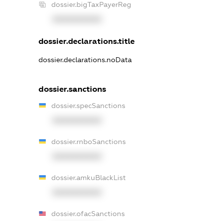
dossier.bigTaxPayerReg
XXXXXXXXXX
dossier.declarations.title
dossier.declarations.noData
dossier.sanctions
dossier.specSanctions
XXXXXXXXXX
dossier.rnboSanctions
XXXXXXXXXX
dossier.amkuBlackList
XXXXXXXXXX
dossier.ofacSanctions