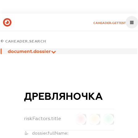
CAHEADER.GETTEST
CAHEADER.SEARCH
document.dossier
ДРЕВЛЯНОЧКА
riskFactors.title
0
0
0
dossier.fullName: