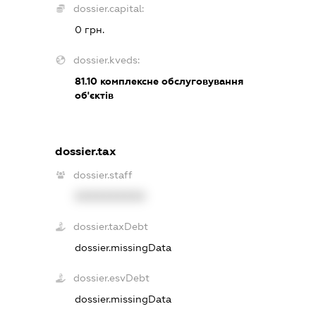
dossier.capital:
0 грн.
dossier.kveds:
81.10
комплексне обслуговування
об'єктів
dossier.tax
dossier.staff
XXXXXXXXXX
dossier.taxDebt
dossier.missingData
dossier.esvDebt
dossier.missingData