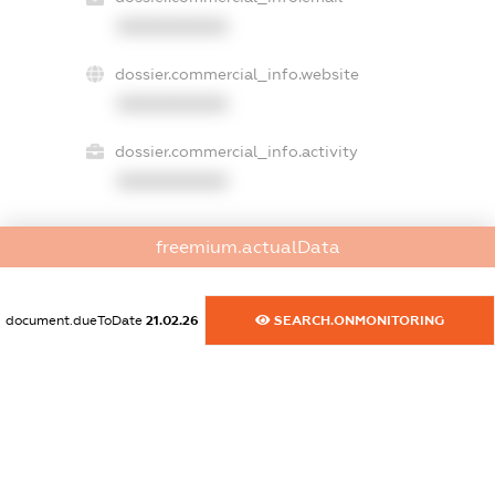
XXXXXXXXXX
dossier.commercial_info.website
XXXXXXXXXX
dossier.commercial_info.activity
XXXXXXXXXX
freemium.actualData
freemium.exampleText_1
freemium.exampleText_2
freemium.anonymousPerSearch2
document.dueToDate
21.02.26
SEARCH.ONMONITORING
FREEMIUM.DETAILS
FREEMIUM.REGISTER