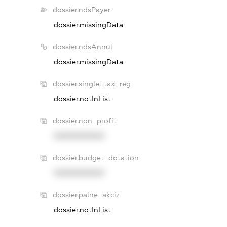
dossier.ndsPayer
dossier.missingData
dossier.ndsAnnul
dossier.missingData
dossier.single_tax_reg
dossier.notInList
dossier.non_profit
XXXXXXXXXX
dossier.budget_dotation
XXXXXXXXXX
dossier.palne_akciz
dossier.notInList