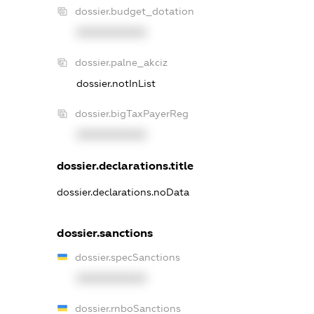
dossier.budget_dotation
XXXXXXXXXX
dossier.palne_akciz
dossier.notInList
dossier.bigTaxPayerReg
XXXXXXXXXX
dossier.declarations.title
dossier.declarations.noData
dossier.sanctions
dossier.specSanctions
XXXXXXXXXX
dossier.rnboSanctions