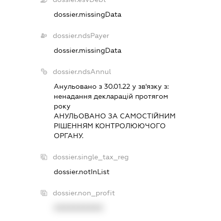
dossier.missingData
dossier.ndsPayer
dossier.missingData
dossier.ndsAnnul
Анульовано з 30.01.22 у зв'язку з:
ненадання декларацiй протягом
року
АНУЛЬОВАНО ЗА САМОСТIЙНИМ
РIШЕННЯМ КОНТРОЛЮЮЧОГО
ОРГАНУ.
dossier.single_tax_reg
dossier.notInList
dossier.non_profit
XXXXXXXXXX