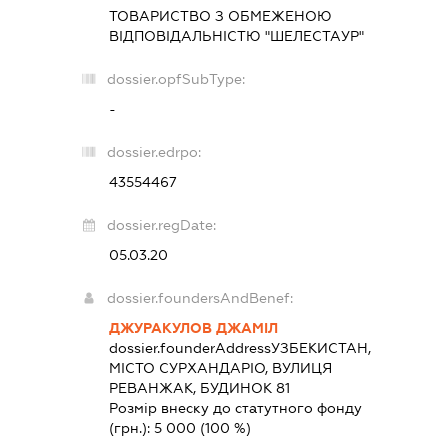
ТОВАРИСТВО З ОБМЕЖЕНОЮ
ВІДПОВІДАЛЬНІСТЮ "ШЕЛЕСТАУР"
dossier.opfSubType:
-
dossier.edrpo:
43554467
dossier.regDate:
05.03.20
dossier.foundersAndBenef:
ДЖУРАКУЛОВ ДЖАМІЛ
dossier.founderAddress
УЗБЕКИСТАН,
МІСТО СУРХАНДАРІО, ВУЛИЦЯ
РЕВАНЖАК, БУДИНОК 81
Розмір внеску до статутного фонду
(грн.):
5 000
(100 %)