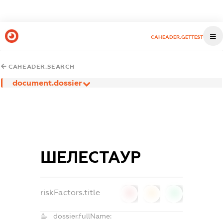
CAHEADER.GETTEST
CAHEADER.SEARCH
document.dossier
ШЕЛЕСТАУР
riskFactors.title
0
0
0
dossier.fullName: