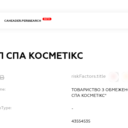
BETA
CAHEADER.PERSSEARCH
Л СПА КОСМЕТІКС
riskFactors.title
0
0
me:
ТОВАРИСТВО З ОБМЕЖЕН
СПА КОСМЕТІКС"
bType:
-
43554535