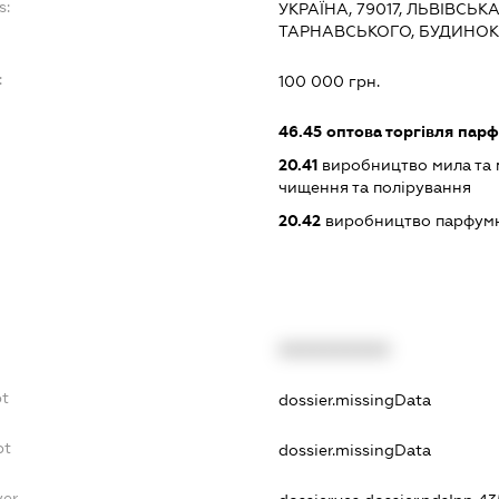
s:
УКРАЇНА, 79017, ЛЬВІВСЬК
ТАРНАВСЬКОГО, БУДИНОК 
:
100 000 грн.
46.45
оптова торгівля пар
20.41
виробництво мила та м
чищення та полірування
20.42
виробництво парфумни
XXXXXXXXXX
bt
dossier.missingData
bt
dossier.missingData
yer