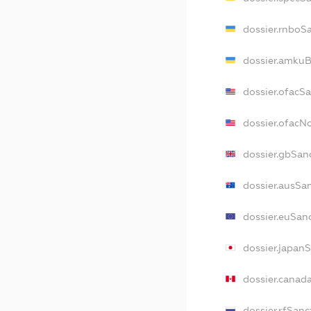
dossier.rnboS
dossier.amkuB
dossier.ofacS
dossier.ofac
dossier.gbSan
dossier.ausSa
dossier.euSan
dossier.japan
dossier.canad
dossier.rfSanc