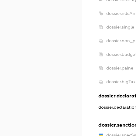
dossier.ndsAn
dossier.singl
dossier.non_p
dossier.budge
dossier.palne_
dossier.bigTa
dossier.declarat
dossier.declarati
dossier.sanctio
dossier.specS