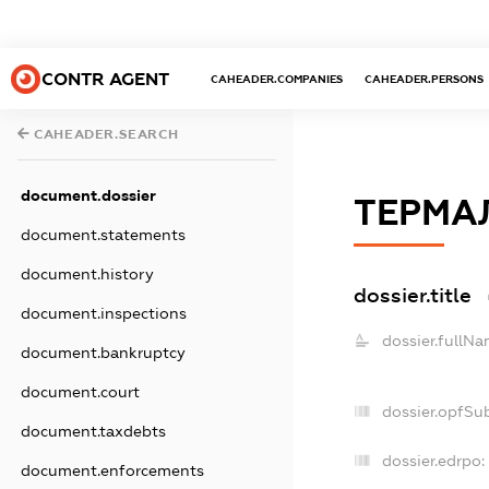
CONTR AGENT
CAHEADER.COMPANIES
CAHEADER.PERSONS
CAHEADER.SEARCH
document.dossier
ТЕРМА
document.statements
document.history
dossier.title
document.inspections
dossier.fullNa
document.bankruptcy
document.court
dossier.opfSu
document.taxdebts
dossier.edrpo:
document.enforcements