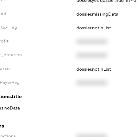
dossier.yes
dossier.ndsInn 
nul
dossier.missingData
e_tax_reg
dossier.notInList
rofit
XXXXXXXXXX
t_dotation
XXXXXXXXXX
akciz
dossier.notInList
xPayerReg
XXXXXXXXXX
ions.title
ons.noData
ns
anctions
XXXXXXXXXX