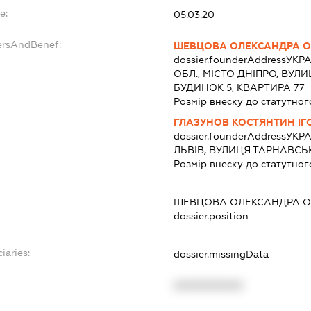
e:
05.03.20
ersAndBenef:
ШЕВЦОВА ОЛЕКСАНДРА О
dossier.founderAddress
УКРА
ОБЛ., МІСТО ДНІПРО, ВУ
БУДИНОК 5, КВАРТИРА 77
Розмір внеску до статутног
ГЛАЗУНОВ КОСТЯНТИН І
dossier.founderAddress
УКРА
ЛЬВІВ, ВУЛИЦЯ ТАРНАВСЬК
Розмір внеску до статутног
ШЕВЦОВА ОЛЕКСАНДРА О
dossier.position -
iaries:
dossier.missingData
XXXXXXXXXX