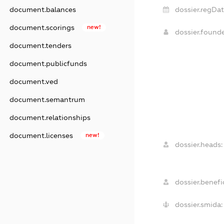
document.balances
dossier.regDat
document.scorings
new!
dossier.found
document.tenders
document.publicfunds
document.ved
document.semantrum
document.relationships
document.licenses
new!
dossier.heads:
dossier.benefic
dossier.smida: