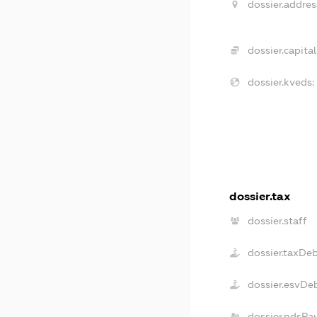
dossier.addres
dossier.capital
dossier.kveds:
dossier.tax
dossier.staff
dossier.taxDe
dossier.esvDe
dossier.ndsPa