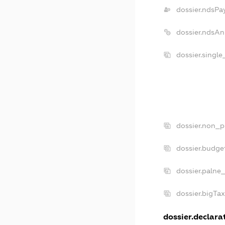
dossier.ndsPa
dossier.ndsAn
dossier.singl
dossier.non_p
dossier.budge
dossier.palne
dossier.bigTa
dossier.declarat