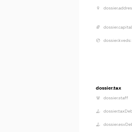
dossier.addres
dossier.capital
dossier.kveds:
dossier.tax
dossier.staff
dossier.taxDe
dossier.esvDe