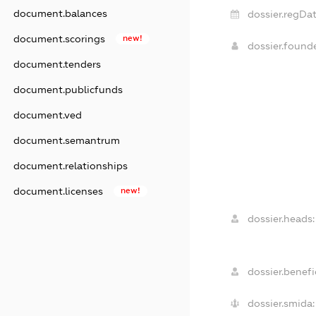
document.balances
dossier.regDat
document.scorings
new!
dossier.found
document.tenders
document.publicfunds
document.ved
document.semantrum
document.relationships
document.licenses
new!
dossier.heads:
dossier.benefic
dossier.smida: