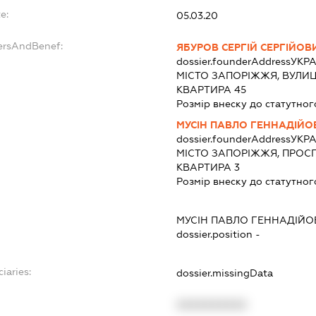
e:
05.03.20
ersAndBenef:
ЯБУРОВ СЕРГІЙ СЕРГІЙОВ
dossier.founderAddress
УКРА
МІСТО ЗАПОРІЖЖЯ, ВУЛИЦ
КВАРТИРА 45
Розмір внеску до статутног
МУСІН ПАВЛО ГЕННАДІЙО
dossier.founderAddress
УКРА
МІСТО ЗАПОРІЖЖЯ, ПРОСПЕ
КВАРТИРА 3
Розмір внеску до статутног
МУСІН ПАВЛО ГЕННАДІЙО
dossier.position -
iaries:
dossier.missingData
XXXXXXXXXX