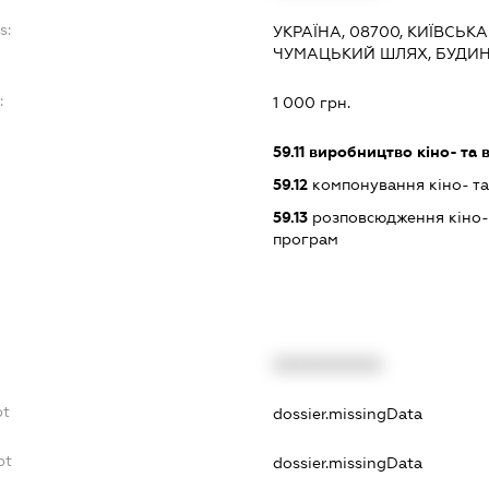
s:
УКРАЇНА, 08700, КИЇВСЬКА
ЧУМАЦЬКИЙ ШЛЯХ, БУДИНО
:
1 000 грн.
59.11
виробництво кіно- та в
59.12
компонування кіно- та 
59.13
розповсюдження кіно- т
програм
XXXXXXXXXX
bt
dossier.missingData
bt
dossier.missingData