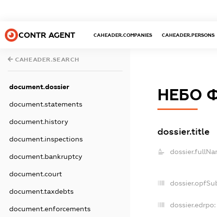
CONTR AGENT
CAHEADER.COMPANIES
CAHEADER.PERSONS
CAHEADER.SEARCH
document.dossier
НЕБО 
document.statements
document.history
dossier.title
document.inspections
dossier.fullNa
document.bankruptcy
document.court
dossier.opfSu
document.taxdebts
dossier.edrpo:
document.enforcements