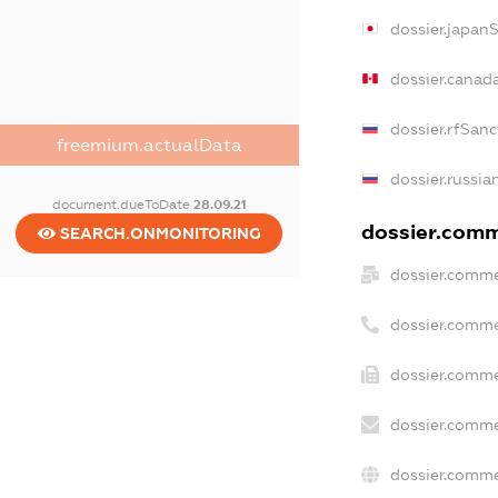
dossier.japan
dossier.canad
dossier.rfSanc
freemium.actualData
dossier.russia
document.dueToDate
28.09.21
dossier.comme
SEARCH.ONMONITORING
dossier.comme
dossier.comme
dossier.comme
dossier.comme
dossier.comme