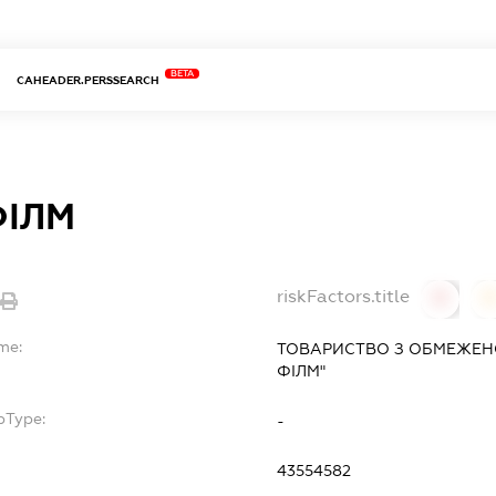
BETA
CAHEADER.PERSSEARCH
ФІЛМ
riskFactors.title
0
me:
ТОВАРИСТВО З ОБМЕЖЕН
ФІЛМ"
bType:
-
43554582