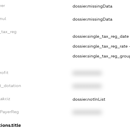
yer
dossier.missingData
nul
dossier.missingData
e_tax_reg
dossier.single_tax_reg_date 
dossier.single_tax_reg_rate 
dossier.single_tax_reg_grou
rofit
XXXXXXXXXX
t_dotation
XXXXXXXXXX
_akciz
dossier.notInList
xPayerReg
XXXXXXXXXX
ions.title