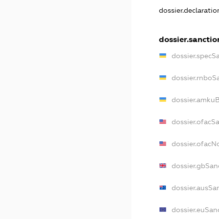
dossier.declarati
dossier.sanctio
dossier.specS
dossier.rnboS
dossier.amkuB
dossier.ofacS
dossier.ofac
dossier.gbSan
dossier.ausSa
dossier.euSan