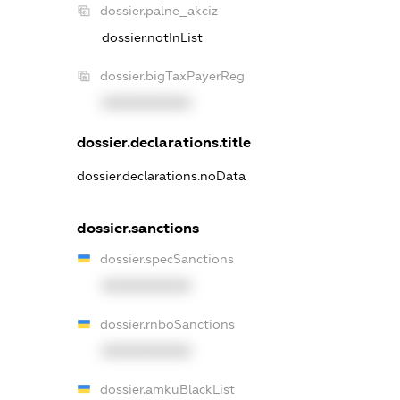
dossier.palne_akciz
dossier.notInList
dossier.bigTaxPayerReg
XXXXXXXXXX
dossier.declarations.title
dossier.declarations.noData
dossier.sanctions
dossier.specSanctions
XXXXXXXXXX
dossier.rnboSanctions
XXXXXXXXXX
dossier.amkuBlackList