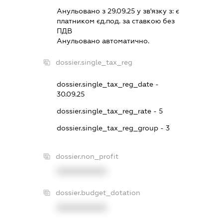
Анульовано з 29.09.25 у зв'язку з:
є
платником єд.под. за ставкою без
ПДВ
Анульовано автоматично.
dossier.single_tax_reg
dossier.single_tax_reg_date -
30.09.25
dossier.single_tax_reg_rate - 5
dossier.single_tax_reg_group - 3
dossier.non_profit
XXXXXXXXXX
dossier.budget_dotation
XXXXXXXXXX