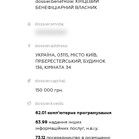
dossier.benefRole:
КІНЦЕВИЙ
БЕНЕФІЦІАРНИЙ ВЛАСНИК
dossier.smida:
XXXXXXXXXX
dossier.address:
УКРАЇНА, 03115, МІСТО КИЇВ,
ПР.БЕРЕСТЕЙСЬКИЙ, БУДИНОК
136, КІМНАТА 34
dossier.capital:
150 000 грн.
dossier.kveds:
62.01
комп'ютерне програмування
63.99
надання інших
інформаційних послуг, н.в.і.у.
73.12
посередництво в розміщенні