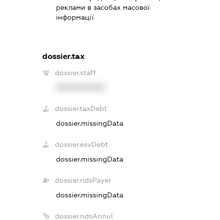
реклами в засобах масової
інформації
dossier.tax
dossier.staff
XXXXXXXXXX
dossier.taxDebt
dossier.missingData
dossier.esvDebt
dossier.missingData
dossier.ndsPayer
dossier.missingData
dossier.ndsAnnul