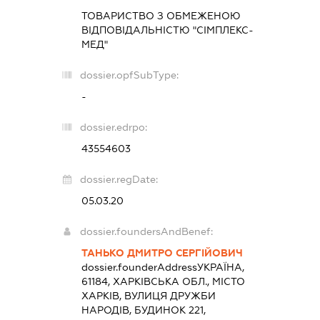
ТОВАРИСТВО З ОБМЕЖЕНОЮ
ВІДПОВІДАЛЬНІСТЮ "СІМПЛЕКС-
МЕД"
dossier.opfSubType:
-
dossier.edrpo:
43554603
dossier.regDate:
05.03.20
dossier.foundersAndBenef:
ТАНЬКО ДМИТРО СЕРГІЙОВИЧ
dossier.founderAddress
УКРАЇНА,
61184, ХАРКІВСЬКА ОБЛ., МІСТО
ХАРКІВ, ВУЛИЦЯ ДРУЖБИ
НАРОДІВ, БУДИНОК 221,