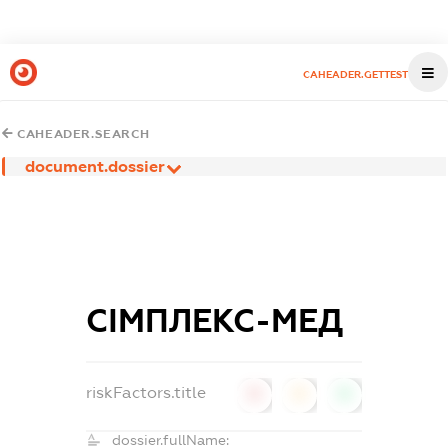
CAHEADER.GETTEST
CAHEADER.SEARCH
document.dossier
СІМПЛЕКС-МЕД
riskFactors.title
0
0
0
dossier.fullName: