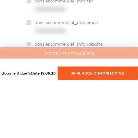
dossier.commercial_info.fax
XXXXXXXXXX
dossier.commercial_info.email
XXXXXXXXXX
dossier.commercial_info.website
XXXXXXXXXX
freemium.actualData
dossier.commercial_info.activity
document.dueToDate
19.06.26
SEARCH.ONMONITORING
XXXXXXXXXX
freemium.exampleText_1
freemium.exampleText_2
freemium.anonymousPerSearch2
FREEMIUM.DETAILS
FREEMIUM.REGISTER