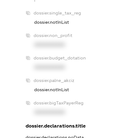
dossier.single_tax_reg
dossier.notInList
dossier.non_profit
XXXXXXXXXX
dossier.budget_dotation
XXXXXXXXXX
dossier.palne_akciz
dossier.notInList
dossier.bigTaxPayerReg
XXXXXXXXXX
dossier.declarations.title
dossier.declarations.noData