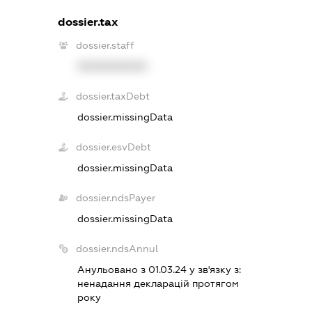
dossier.tax
dossier.staff
XXXXXXXXXX
dossier.taxDebt
dossier.missingData
dossier.esvDebt
dossier.missingData
dossier.ndsPayer
dossier.missingData
dossier.ndsAnnul
Анульовано з 01.03.24 у зв'язку з:
ненадання декларацiй протягом
року
.