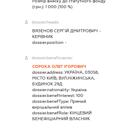
Розмір внеску до статутного фонду
(грн.):
1 000
(100 %)
dossier.heads:
ВЯЗЕНОВ СЕРГІЙ ДМИТРОВИЧ
-
КЕРІВНИК
dossier.position -
dossier.beneficiaries:
СОРОКА ОЛЕГ ІГОРОВИЧ
dossier.address:
УКРАЇНА, 03058,
МІСТО КИЇВ, ВУЛ.НІЖИНСЬКА,
БУДИНОК 29Д
dossier.nationality:
Україна
dossier.benefInterest:
100
dossier.benefType:
Прямий
вирішальний вплив
dossier.benefRole:
КІНЦЕВИЙ
БЕНЕФІЦІАРНИЙ ВЛАСНИК