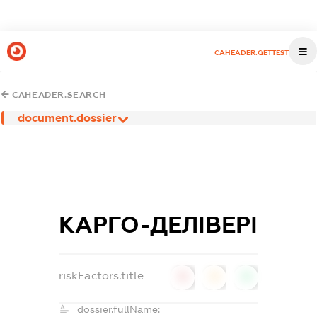
CAHEADER.GETTEST
CAHEADER.SEARCH
document.dossier
КАРГО-ДЕЛІВЕРІ
riskFactors.title
0
0
0
dossier.fullName: