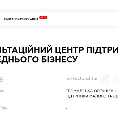
BETA
CAHEADER.PERSSEARCH
ЬТАЦІЙНИЙ ЦЕНТР ПІДТР
ЕДНЬОГО БІЗНЕСУ
riskFactors.title
0
0
me:
ГРОМАДСЬКА ОРГАНІЗАЦІ
ПІДТРИМКИ МАЛОГО ТА С
Type:
-