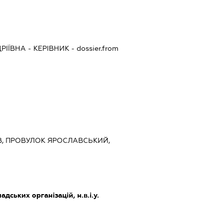
РІЇВНА
-
КЕРІВНИК
- dossier.from
ИЇВ, ПРОВУЛОК ЯРОСЛАВСЬКИЙ,
дських організацій, н.в.і.у.