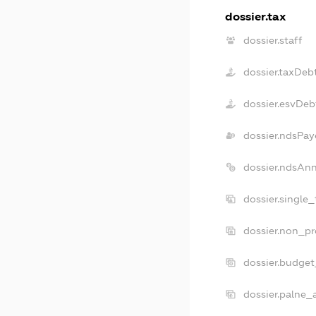
dossier.tax
dossier.staff
dossier.taxDeb
dossier.esvDeb
dossier.ndsPay
dossier.ndsAn
dossier.single
dossier.non_pr
dossier.budge
dossier.palne_