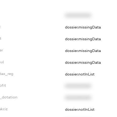
XXXXXXXXXX
t
dossier.missingData
t
dossier.missingData
er
dossier.missingData
nul
dossier.missingData
_tax_reg
dossier.notInList
ofit
XXXXXXXXXX
t_dotation
XXXXXXXXXX
akciz
dossier.notInList