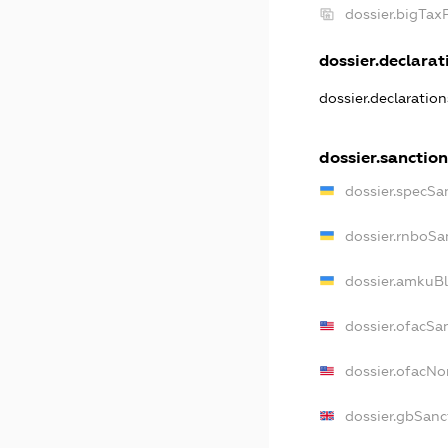
dossier.bigTax
dossier.declarati
dossier.declaratio
dossier.sanction
dossier.specSa
dossier.rnboSa
dossier.amkuBl
dossier.ofacSa
dossier.ofacN
dossier.gbSanc