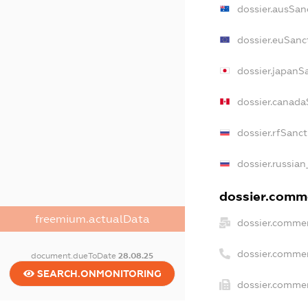
dossier.ausSan
dossier.euSanc
dossier.japanS
dossier.canada
dossier.rfSanc
dossier.russian
dossier.comme
freemium.actualData
dossier.commer
dossier.commer
document.dueToDate
28.08.25
SEARCH.ONMONITORING
dossier.commer