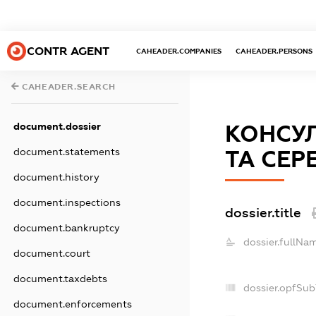
CONTR AGENT
CAHEADER.COMPANIES
CAHEADER.PERSONS
CAHEADER.SEARCH
document.dossier
КОНСУЛ
document.statements
ТА СЕР
document.history
document.inspections
dossier.title
document.bankruptcy
dossier.fullNa
document.court
document.taxdebts
dossier.opfSub
document.enforcements