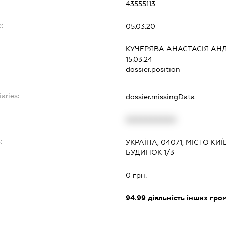
43555113
:
05.03.20
КУЧЕРЯВА АНАСТАСІЯ АНД
15.03.24
dossier.position -
aries:
dossier.missingData
XXXXXXXXXX
:
УКРАЇНА, 04071, МІСТО К
БУДИНОК 1/3
0 грн.
94.99
діяльність інших грома