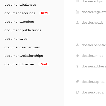
dossier.edrpo:
document.balances
dossier.regDate
document.scorings
new!
document.tenders
dossier.heads:
document.publicfunds
document.ved
dossier.benefici
document.semantrum
dossier.smida:
document.relationships
document.licenses
new!
dossier.address
dossier.capital:
dossier.kveds: