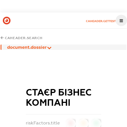
CAHEADER.GETTEST
CAHEADER.SEARCH
document.dossier
СТАЄР БІЗНЕС
КОМПАНІ
riskFactors.title
0
0
0