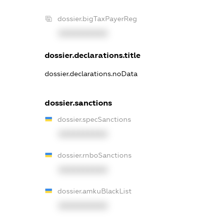
dossier.bigTaxPayerReg
XXXXXXXXXX
dossier.declarations.title
dossier.declarations.noData
dossier.sanctions
dossier.specSanctions
XXXXXXXXXX
dossier.rnboSanctions
XXXXXXXXXX
dossier.amkuBlackList
XXXXXXXXXX