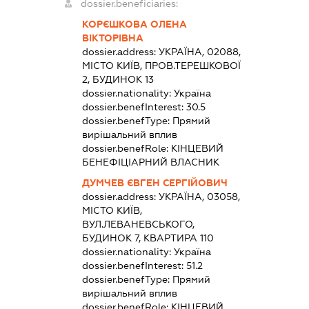
dossier.beneficiaries:
КОРЄШКОВА ОЛЕНА
ВІКТОРІВНА
dossier.address:
УКРАЇНА, 02088,
МІСТО КИЇВ, ПРОВ.ТЕРЕШКОВОЇ
2, БУДИНОК 13
dossier.nationality:
Україна
dossier.benefInterest:
30.5
dossier.benefType:
Прямий
вирішальний вплив
dossier.benefRole:
КІНЦЕВИЙ
БЕНЕФІЦІАРНИЙ ВЛАСНИК
ДУМЧЕВ ЄВГЕН СЕРГІЙОВИЧ
dossier.address:
УКРАЇНА, 03058,
МІСТО КИЇВ,
ВУЛ.ЛЕВАНЕВСЬКОГО,
БУДИНОК 7, КВАРТИРА 110
dossier.nationality:
Україна
dossier.benefInterest:
51.2
dossier.benefType:
Прямий
вирішальний вплив
dossier.benefRole:
КІНЦЕВИЙ