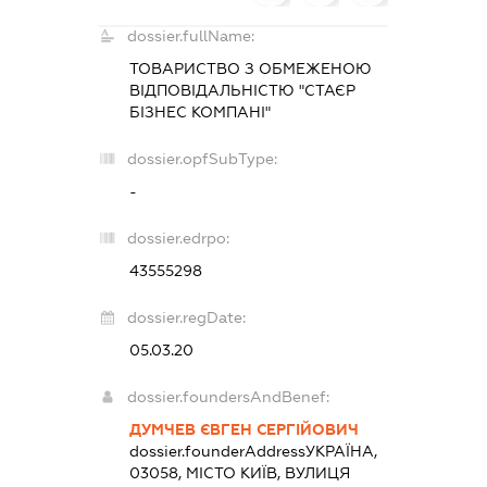
dossier.fullName:
ТОВАРИСТВО З ОБМЕЖЕНОЮ
ВІДПОВІДАЛЬНІСТЮ "СТАЄР
БІЗНЕС КОМПАНІ"
dossier.opfSubType:
-
dossier.edrpo:
43555298
dossier.regDate:
05.03.20
dossier.foundersAndBenef:
ДУМЧЕВ ЄВГЕН СЕРГІЙОВИЧ
dossier.founderAddress
УКРАЇНА,
03058, МІСТО КИЇВ, ВУЛИЦЯ