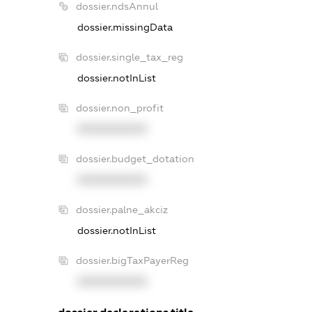
dossier.ndsAnnul
dossier.missingData
dossier.single_tax_reg
dossier.notInList
dossier.non_profit
XXXXXXXXXX
dossier.budget_dotation
XXXXXXXXXX
dossier.palne_akciz
dossier.notInList
dossier.bigTaxPayerReg
XXXXXXXXXX