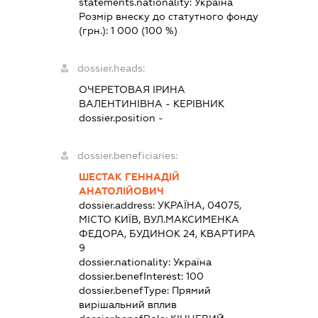
statements.nationality:
Україна
Розмір внеску до статутного фонду
(грн.):
1 000
(100 %)
dossier.heads:
ОЧЕРЕТОВАЯ ІРИНА
ВАЛЕНТИНІВНА
-
КЕРІВНИК
dossier.position -
dossier.beneficiaries:
ШЕСТАК ГЕННАДІЙ
АНАТОЛІЙОВИЧ
dossier.address:
УКРАЇНА, 04075,
МІСТО КИЇВ, ВУЛ.МАКСИМЕНКА
ФЕДОРА, БУДИНОК 24, КВАРТИРА
9
dossier.nationality:
Україна
dossier.benefInterest:
100
dossier.benefType:
Прямий
вирішальний вплив