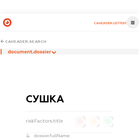
CAHEADER.GETTEST
CAHEADER.SEARCH
document.dossier
СУШКА
riskFactors.title
0
0
0
dossier.fullName: