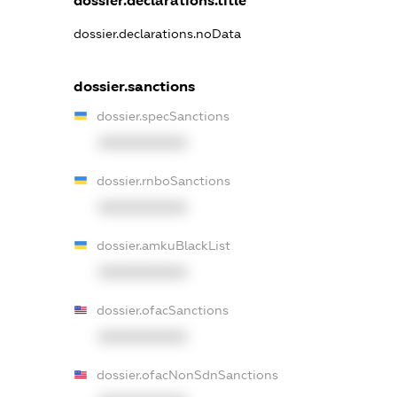
dossier.declarations.title
dossier.declarations.noData
dossier.sanctions
dossier.specSanctions
XXXXXXXXXX
dossier.rnboSanctions
XXXXXXXXXX
dossier.amkuBlackList
XXXXXXXXXX
dossier.ofacSanctions
XXXXXXXXXX
dossier.ofacNonSdnSanctions