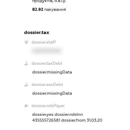
продуктів, н.в.і.у.
82.92
пакування
dossier.tax
dossier.staff
XXXXXXXXXX
dossier.taxDebt
dossier.missingData
dossier.esvDebt
dossier.missingData
dossier.ndsPayer
dossier.yes
dossier.ndsInn
435555726581
dossier.from 31.03.20