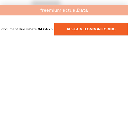
XXXXXXXXXX
freemium.actualData
dossier.commercial_info.activity
XXXXXXXXXX
document.dueToDate
04.04.25
SEARCH.ONMONITORING
freemium.exampleText_1
freemium.exampleText_2
freemium.anonymousPerSearch2
FREEMIUM.DETAILS
FREEMIUM.REGISTER