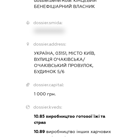
dossier.benefRole:
КІНЦЕВИЙ
БЕНЕФІЦІАРНИЙ ВЛАСНИК
dossier.smida:
XXXXXXXXXX
dossier.address:
УКРАЇНА, 03151, МІСТО КИЇВ,
ВУЛИЦЯ ОЧАКІВСЬКА/
ОЧАКІВСЬКИЙ ПРОВУЛОК,
БУДИНОК 5/6
dossier.capital:
1 000 грн.
dossier.kveds:
10.85
виробництво готової їжі та
страв
10.89
виробництво інших харчових