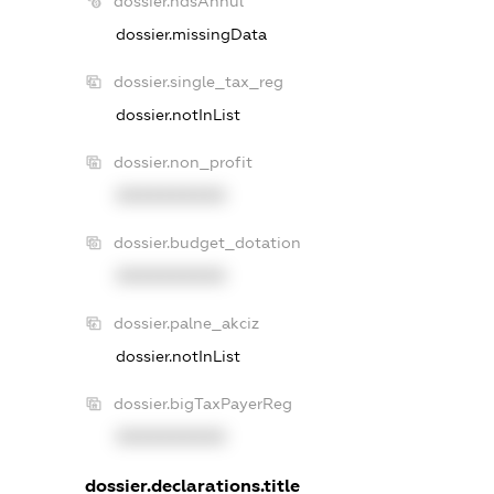
dossier.ndsAnnul
dossier.missingData
dossier.single_tax_reg
dossier.notInList
dossier.non_profit
XXXXXXXXXX
dossier.budget_dotation
XXXXXXXXXX
dossier.palne_akciz
dossier.notInList
dossier.bigTaxPayerReg
XXXXXXXXXX
dossier.declarations.title