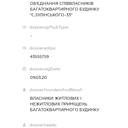
ОБ'ЄДНАННЯ СПІВВЛАСНИКІВ
БАГАТОКВАРТИРНОГО БУДИНКУ
"С.ЗУЛІНСЬКОГО-33"
dossier.opfSubType:
-
dossier.edrpo:
43555759
dossier.regDate:
09.03.20
dossier.foundersAndBenef:
ВЛАСНИКИ ЖИТЛОВИХ І
НЕЖИТЛОВИХ ПРИМІЩЕНЬ
БАГАТОКВАРТИРНОГО БУДИНКУ
dossier.heads: