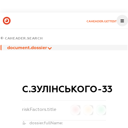
CAHEADER.GETTEST
CAHEADER.SEARCH
document.dossier
С.ЗУЛІНСЬКОГО-33
riskFactors.title
0
0
0
dossier.fullName: