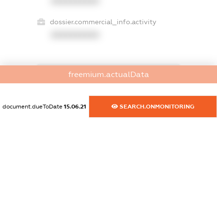
XXXXXXXXXX
dossier.commercial_info.activity
XXXXXXXXXX
freemium.actualData
freemium.exampleText_1
freemium.exampleText_2
freemium.anonymousPerSearch2
document.dueToDate
15.06.21
SEARCH.ONMONITORING
FREEMIUM.DETAILS
FREEMIUM.REGISTER