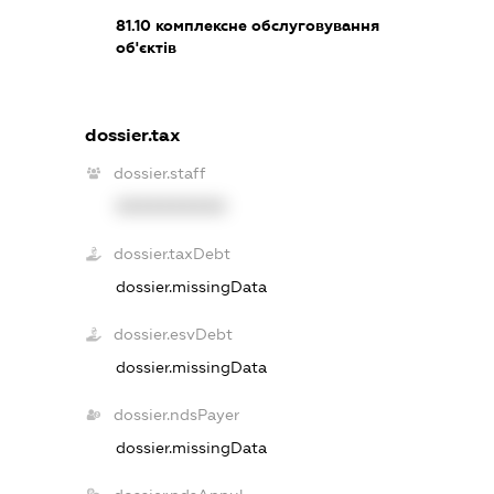
81.10
комплексне обслуговування
об'єктів
dossier.tax
dossier.staff
XXXXXXXXXX
dossier.taxDebt
dossier.missingData
dossier.esvDebt
dossier.missingData
dossier.ndsPayer
dossier.missingData