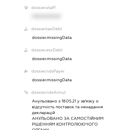
dossier.staff
XXXXXXXXXX
dossier.taxDebt
dossier.missingData
dossier.esvDebt
dossier.missingData
dossier.ndsPayer
dossier.missingData
dossier.ndsAnnul
Анульовано з 18.05.21 у зв'язку з:
вiдсутнiсть поставок та ненадання
декларацiй
АНУЛЬОВАНО ЗА САМОСТIЙНИМ
РIШЕННЯМ КОНТРОЛЮЮЧОГО
ОРГАНУ.