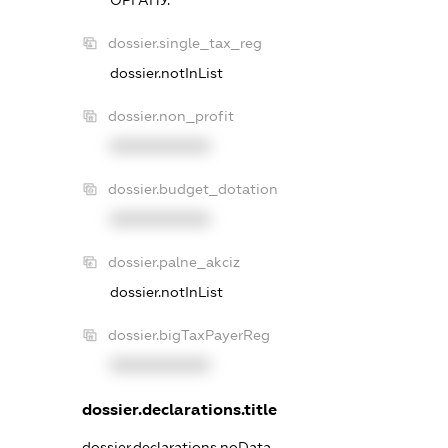
dossier.single_tax_reg
dossier.notInList
dossier.non_profit
XXXXXXXXXX
dossier.budget_dotation
XXXXXXXXXX
dossier.palne_akciz
dossier.notInList
dossier.bigTaxPayerReg
XXXXXXXXXX
dossier.declarations.title
dossier.declarations.noData