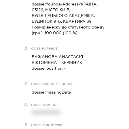
dossier.founderAddress
УКРАЇНА,
03126, МІСТО КИЇВ,
ВУЛ.БІЛЕЦЬКОГО АКАДЕМІКА,
БУДИНОК 9-Б, КВАРТИРА 39
Розмір внеску до статутного фонду
(грн.):
100 000
(100 %)
dossier.heads:
БАЖАНОВА АНАСТАСІЯ
ВІКТОРІВНА
-
КЕРІВНИК
dossier.position -
dossier.beneficiaries:
dossier.missingData
dossier.smida:
XXXXXXXXXX
dossier.address: