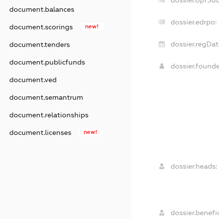
dossier.opfSu
document.balances
dossier.edrpo:
document.scorings
new!
dossier.regDat
document.tenders
document.publicfunds
dossier.found
document.ved
document.semantrum
document.relationships
document.licenses
new!
dossier.heads:
dossier.benefic