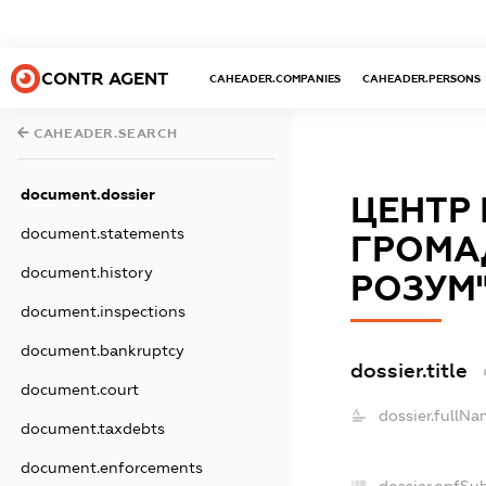
CONTR AGENT
CAHEADER.COMPANIES
CAHEADER.PERSONS
CAHEADER.SEARCH
document.dossier
ЦЕНТР 
document.statements
ГРОМАД
document.history
РОЗУМ
document.inspections
document.bankruptcy
dossier.title
document.court
dossier.fullNa
document.taxdebts
document.enforcements