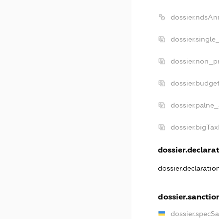
dossier.ndsAn
dossier.single
dossier.non_pr
dossier.budge
dossier.palne_
dossier.bigTa
dossier.declarat
dossier.declarati
dossier.sanctio
dossier.specS