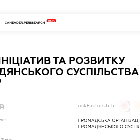
BETA
CAHEADER.PERSSEARCH
ІНІЦІАТИВ ТА РОЗВИТКУ
ЯНСЬКОГО СУСПІЛЬСТВА 
"
riskFactors.title
0
0
me:
ГРОМАДСЬКА ОРГАНІЗАЦІЯ
ГРОМАДЯНСЬКОГО СУСПІЛ