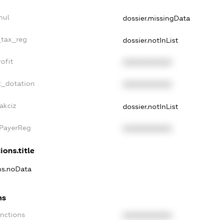
nul
dossier.missingData
_tax_reg
dossier.notInList
ofit
XXXXXXXXXX
t_dotation
XXXXXXXXXX
akciz
dossier.notInList
xPayerReg
XXXXXXXXXX
ions.title
ons.noData
ns
anctions
XXXXXXXXXX