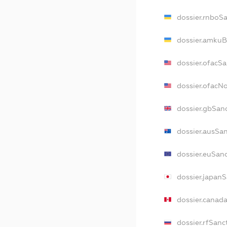
dossier.rnboS
dossier.amkuB
dossier.ofacS
dossier.ofac
dossier.gbSan
dossier.ausSa
dossier.euSan
dossier.japan
dossier.canad
dossier.rfSanc