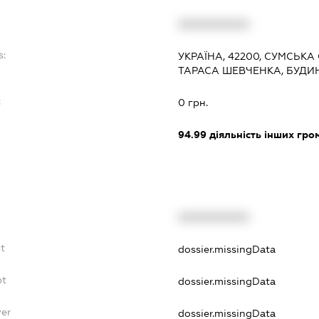
XXXXXXXXXX
s:
УКРАЇНА, 42200, СУМСЬКА
ТАРАСА ШЕВЧЕНКА, БУДИН
:
0 грн.
94.99
діяльність інших грома
XXXXXXXXXX
bt
dossier.missingData
bt
dossier.missingData
yer
dossier.missingData