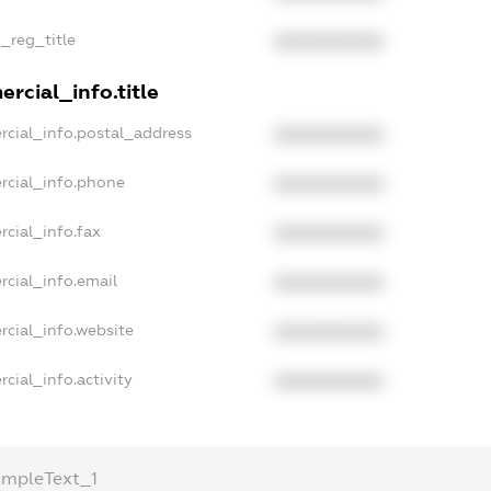
n_reg_title
XXXXXXXXXX
rcial_info.title
rcial_info.postal_address
XXXXXXXXXX
rcial_info.phone
XXXXXXXXXX
rcial_info.fax
XXXXXXXXXX
rcial_info.email
XXXXXXXXXX
rcial_info.website
XXXXXXXXXX
cial_info.activity
XXXXXXXXXX
ampleText_1