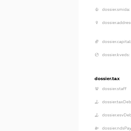
dossier.smida:
dossier.addres
dossier.capital
dossier.kveds:
dossier.tax
dossier.staff
dossier.taxDe
dossier.esvDe
dossier.ndsPa