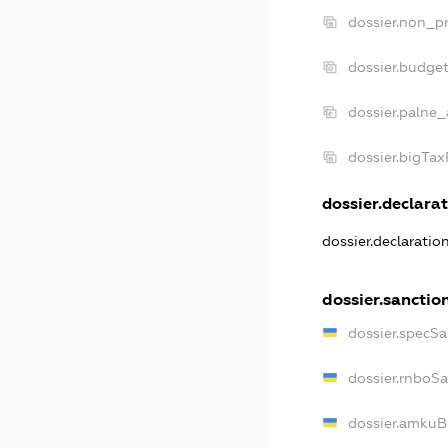
dossier.non_pr
dossier.budge
dossier.palne_
dossier.bigTa
dossier.declarat
dossier.declarati
dossier.sanctio
dossier.specS
dossier.rnboS
dossier.amkuB