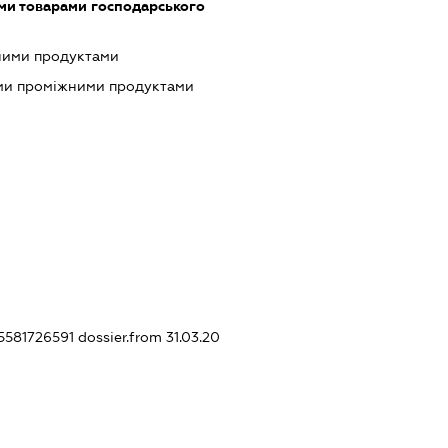
ми товарами господарського
чними продуктами
ими проміжними продуктами
35581726591
dossier.from 31.03.20