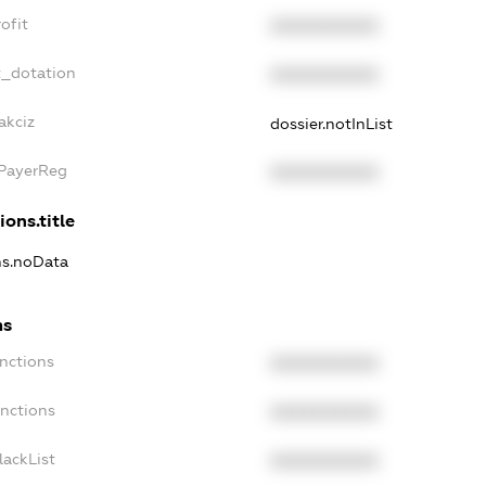
ofit
XXXXXXXXXX
t_dotation
XXXXXXXXXX
akciz
dossier.notInList
xPayerReg
XXXXXXXXXX
ions.title
ons.noData
ns
anctions
XXXXXXXXXX
anctions
XXXXXXXXXX
lackList
XXXXXXXXXX