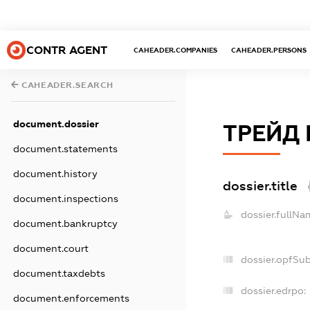
CONTR AGENT
CAHEADER.COMPANIES
CAHEADER.PERSONS
CAHEADER.SEARCH
document.dossier
ТРЕЙД 
document.statements
document.history
dossier.title
document.inspections
dossier.fullNa
document.bankruptcy
document.court
dossier.opfSu
document.taxdebts
dossier.edrpo:
document.enforcements