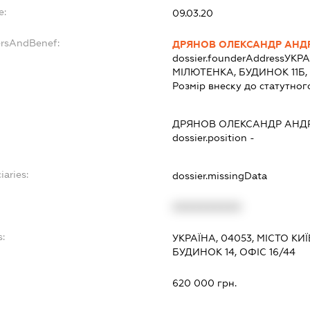
e:
09.03.20
ersAndBenef:
ДРЯНОВ ОЛЕКСАНДР АНД
dossier.founderAddress
УКРА
МІЛЮТЕНКА, БУДИНОК 11Б,
Розмір внеску до статутног
ДРЯНОВ ОЛЕКСАНДР АНД
dossier.position -
iaries:
dossier.missingData
XXXXXXXXXX
s:
УКРАЇНА, 04053, МІСТО КИ
БУДИНОК 14, ОФІС 16/44
:
620 000 грн.