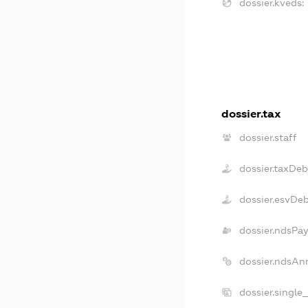
dossier.kveds:
dossier.tax
dossier.staff
dossier.taxDeb
dossier.esvDe
dossier.ndsPay
dossier.ndsAn
dossier.single