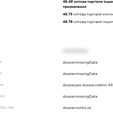
46.49
оптова торгівля інши
призначення
46.75
оптова торгівля хімі
46.76
оптова торгівля інш
XXXXXXXXXX
t
dossier.missingData
bt
dossier.missingData
er
dossier.yes
dossier.ndsInn 4
nul
dossier.missingData
_tax_reg
dossier.notInList