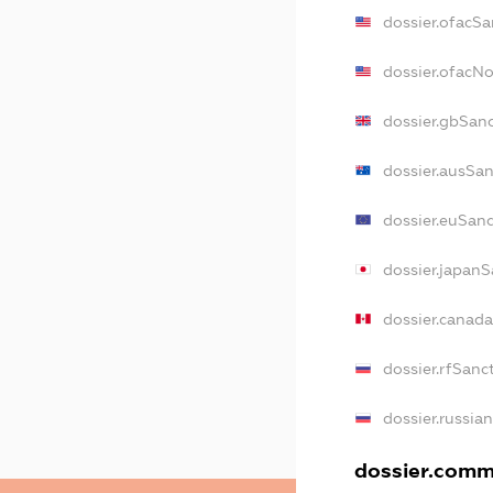
dossier.ofacSa
dossier.ofacN
dossier.gbSan
dossier.ausSa
dossier.euSan
dossier.japanS
dossier.canad
dossier.rfSanc
dossier.russia
dossier.comme