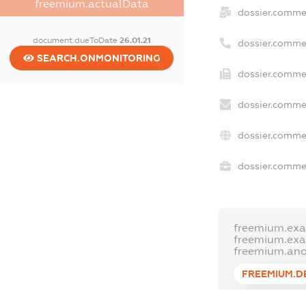
freemium.actualData
dossier.comme
document.dueToDate
26.01.21
dossier.comme
SEARCH.ONMONITORING
dossier.commer
dossier.commer
dossier.commer
dossier.commer
freemium.exa
freemium.ex
freemium.an
FREEMIUM.D