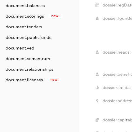
dossier.regDat
document.balances
document.scorings
new!
dossier.found
document.tenders
document.publicfunds
document.ved
dossier.heads:
document.semantrum
document.relationships
dossier.benefic
document.licenses
new!
dossier.smida:
dossier.addres
dossier.capital