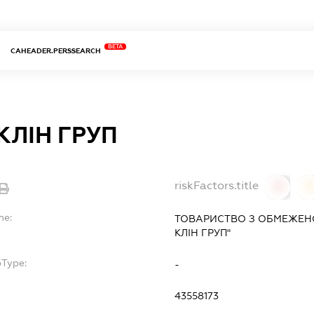
BETA
CAHEADER.PERSSEARCH
КЛІН ГРУП
riskFactors.title
0
0
me:
ТОВАРИСТВО З ОБМЕЖЕН
КЛІН ГРУП"
bType:
-
43558173