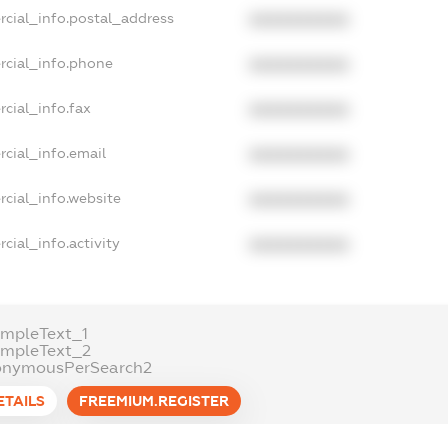
rcial_info.postal_address
XXXXXXXXXX
rcial_info.phone
XXXXXXXXXX
cial_info.fax
XXXXXXXXXX
cial_info.email
XXXXXXXXXX
cial_info.website
XXXXXXXXXX
cial_info.activity
XXXXXXXXXX
mpleText_1
ampleText_2
onymousPerSearch2
ETAILS
FREEMIUM.REGISTER