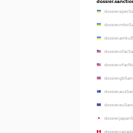
dossier.sanctio
dossier.specS
dossier.rnboS
dossier.amkuB
dossier.ofacS
dossier.ofac
dossier.gbSan
dossier.ausSa
dossier.euSan
dossier.japan
dossier.canad