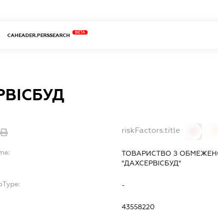
BETA
CAHEADER.PERSSEARCH
РВІСБУД
riskFactors.title
0
0
me:
ТОВАРИСТВО З ОБМЕЖЕН
"ДАХСЕРВІСБУД"
bType:
-
43558220