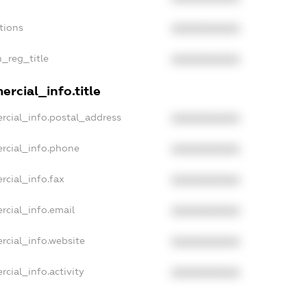
tions
XXXXXXXXXX
n_reg_title
XXXXXXXXXX
rcial_info.title
rcial_info.postal_address
XXXXXXXXXX
rcial_info.phone
XXXXXXXXXX
rcial_info.fax
XXXXXXXXXX
rcial_info.email
XXXXXXXXXX
rcial_info.website
XXXXXXXXXX
cial_info.activity
XXXXXXXXXX