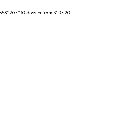
435582207010
dossier.from 31.03.20