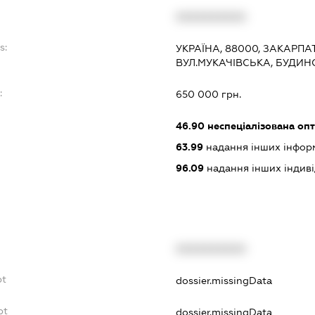
XXXXXXXXXX
s:
УКРАЇНА, 88000, ЗАКАРПА
ВУЛ.МУКАЧІВСЬКА, БУДИН
:
650 000 грн.
46.90
неспеціалізована опт
63.99
надання інших інформац
96.09
надання інших індивіду
XXXXXXXXXX
bt
dossier.missingData
bt
dossier.missingData