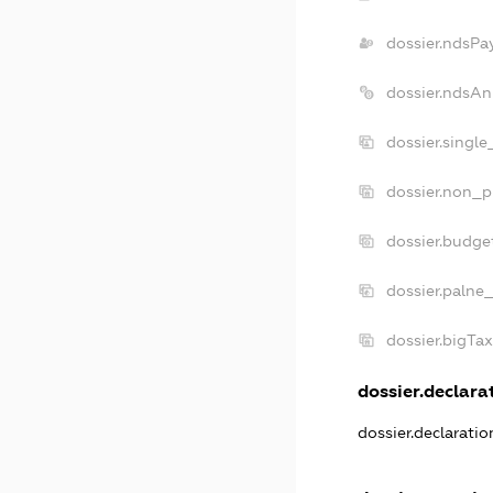
dossier.ndsPa
dossier.ndsAn
dossier.singl
dossier.non_p
dossier.budge
dossier.palne_
dossier.bigTa
dossier.declarat
dossier.declarati