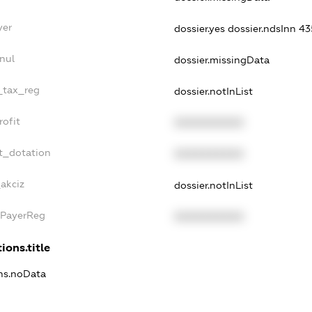
yer
dossier.yes
dossier.ndsInn 
nul
dossier.missingData
e_tax_reg
dossier.notInList
rofit
XXXXXXXXXX
t_dotation
XXXXXXXXXX
akciz
dossier.notInList
xPayerReg
XXXXXXXXXX
ions.title
ons.noData