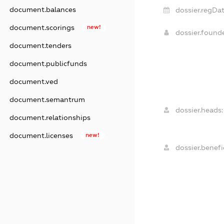
document.balances
dossier.regDat
document.scorings
new!
dossier.found
document.tenders
document.publicfunds
document.ved
document.semantrum
dossier.heads:
document.relationships
document.licenses
new!
dossier.benefic