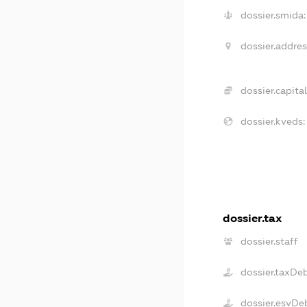
dossier.smida:
dossier.addres
dossier.capital
dossier.kveds:
dossier.tax
dossier.staff
dossier.taxDe
dossier.esvDe