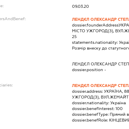
e:
09.03.20
ersAndBenef:
ЛЕНДЄЛ ОЛЕКСАНДР СТЕ
dossier.founderAddress
УКРА
МІСТО УЖГОРОД(З), ВУЛ.Ж
25
statements.nationality:
Укра
Розмір внеску до статутног
ЛЕНДЄЛ ОЛЕКСАНДР СТЕ
dossier.position -
iaries:
ЛЕНДЄЛ ОЛЕКСАНДР СТЕ
dossier.address:
УКРАЇНА, 8
УЖГОРОД(З), ВУЛ.ЖЕМАЙТЕ
dossier.nationality:
Україна
dossier.benefInterest:
100
dossier.benefType:
Прямий в
dossier.benefRole:
КІНЦЕВИ