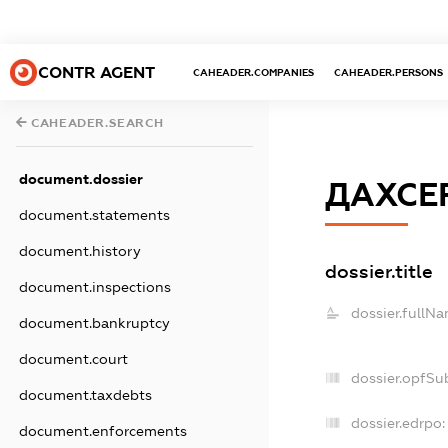
CONTR AGENT
CAHEADER.COMPANIES
CAHEADER.PERSONS
CAHEADER.SEARCH
document.dossier
ДАХСЕ
document.statements
document.history
dossier.title
document.inspections
dossier.fullNa
document.bankruptcy
document.court
dossier.opfSu
document.taxdebts
dossier.edrpo:
document.enforcements