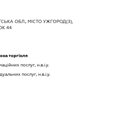
ТСЬКА ОБЛ., МІСТО УЖГОРОД(З),
ОК 44
ова торгівля
ійних послуг, н.в.і.у.
альних послуг, н.в.і.у.