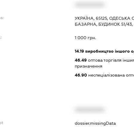
:
XXXXXXXXXX
s:
УКРАЇНА, 65125, ОДЕСЬКА 
БАЗАРНА, БУДИНОК 51/43,
:
1 000 грн.
14.19
виробництво іншого од
46.49
оптова торгівля інши
призначення
46.90
неспеціалізована опт
XXXXXXXXXX
bt
dossier.missingData