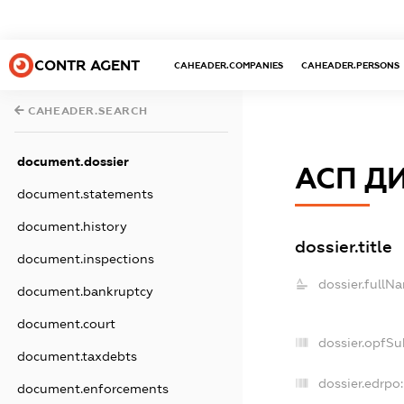
CONTR AGENT
CAHEADER.COMPANIES
CAHEADER.PERSONS
CAHEADER.SEARCH
document.dossier
АСП Д
document.statements
document.history
dossier.title
document.inspections
dossier.fullN
document.bankruptcy
document.court
dossier.opfSu
document.taxdebts
dossier.edrpo:
document.enforcements