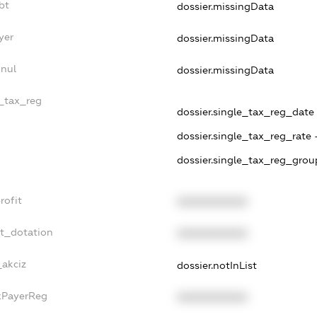
bt
dossier.missingData
yer
dossier.missingData
nnul
dossier.missingData
e_tax_reg
dossier.single_tax_reg_date 
dossier.single_tax_reg_rate 
dossier.single_tax_reg_grou
rofit
XXXXXXXXXX
et_dotation
XXXXXXXXXX
_akciz
dossier.notInList
axPayerReg
XXXXXXXXXX