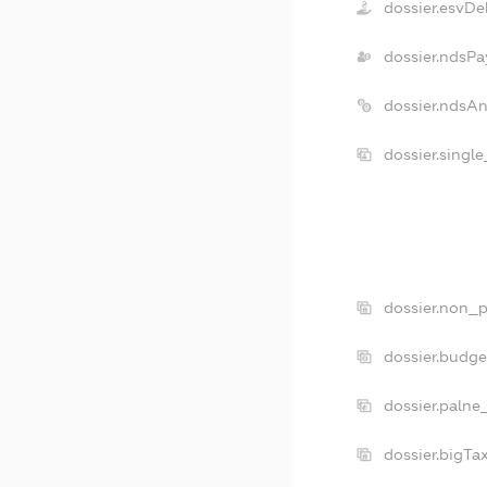
dossier.esvDe
dossier.ndsPa
dossier.ndsA
dossier.singl
dossier.non_p
dossier.budg
dossier.palne
dossier.bigT