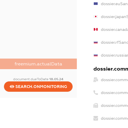
dossier.euSan
dossier.japan
dossier.cana
dossier.rfSan
dossier.russia
freemium.actualData
dossier.comm
document.dueToDate
18.05.24
dossier.comme
SEARCH.ONMONITORING
dossier.comm
dossier.comme
dossier.comme