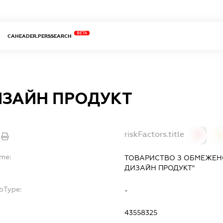
BETA
CAHEADER.PERSSEARCH
ИЗАЙН ПРОДУКТ
riskFactors.title
0
ame:
ТОВАРИСТВО З ОБМЕЖЕН
ДИЗАЙН ПРОДУКТ"
bType:
-
43558325