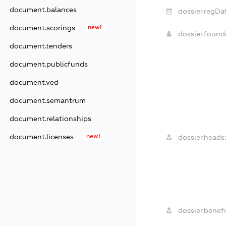
document.balances
dossier.regDa
document.scorings
new!
dossier.foun
document.tenders
document.publicfunds
document.ved
document.semantrum
document.relationships
document.licenses
new!
dossier.heads
dossier.benefi