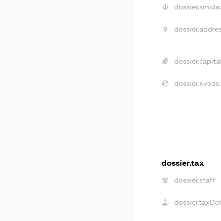
dossier.smida
dossier.addres
dossier.capital
dossier.kveds:
dossier.tax
dossier.staff
dossier.taxDe