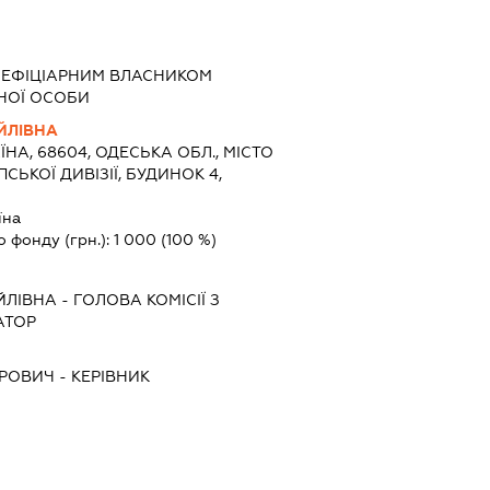
НЕФІЦІАРНИМ ВЛАСНИКОМ
НОЇ ОСОБИ
ЙЛІВНА
ЇНА, 68604, ОДЕСЬКА ОБЛ., МІСТО
ПСЬКОЇ ДИВІЗІЇ, БУДИНОК 4,
їна
о фонду (грн.):
1 000
(100 %)
ЙЛІВНА
-
ГОЛОВА КОМІСІЇ З
АТОР
ДРОВИЧ
-
КЕРІВНИК