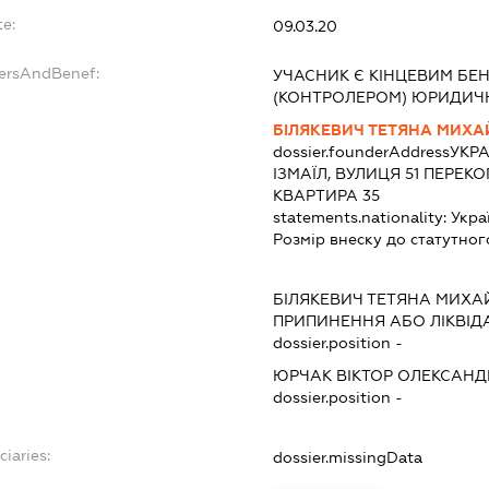
te:
09.03.20
dersAndBenef:
УЧАСНИК Є КІНЦЕВИМ БЕ
(КОНТРОЛЕРОМ) ЮРИДИЧ
БІЛЯКЕВИЧ ТЕТЯНА МИХА
dossier.founderAddress
УКРА
ІЗМАЇЛ, ВУЛИЦЯ 51 ПЕРЕКО
КВАРТИРА 35
statements.nationality:
Укра
Розмір внеску до статутног
:
БІЛЯКЕВИЧ ТЕТЯНА МИХА
ПРИПИНЕННЯ АБО ЛІКВІД
dossier.position -
ЮРЧАК ВІКТОР ОЛЕКСАН
dossier.position -
ciaries:
dossier.missingData