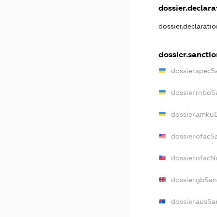
dossier.declarat
dossier.declarati
dossier.sancti
dossier.specS
dossier.rnboS
dossier.amkuB
dossier.ofacS
dossier.ofac
dossier.gbSan
dossier.ausSa