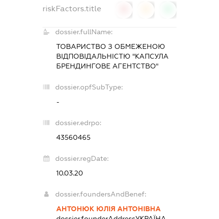
riskFactors.title
0
0
0
dossier.fullName:
ТОВАРИСТВО З ОБМЕЖЕНОЮ
ВІДПОВІДАЛЬНІСТЮ "КАПСУЛА
БРЕНДИНГОВЕ АГЕНТСТВО"
dossier.opfSubType:
-
dossier.edrpo:
43560465
dossier.regDate:
10.03.20
dossier.foundersAndBenef:
АНТОНЮК ЮЛІЯ АНТОНІВНА
dossier.founderAddress
УКРАЇНА,