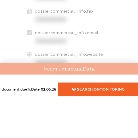
dossier.commercial_info.fax
XXXXXXXXXX
dossier.commercial_info.email
XXXXXXXXXX
dossier.commercial_info.website
XXXXXXXXXX
freemium.actualData
dossier.commercial_info.activity
XXXXXXXXXX
document.dueToDate
02.05.26
SEARCH.ONMONITORING
freemium.exampleText_1
freemium.exampleText_2
freemium.anonymousPerSearch2
FREEMIUM.DETAILS