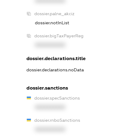
XXXXXXXXXX
dossier.palne_akciz
dossier.notInList
dossier.bigTaxPayerReg
XXXXXXXXXX
dossier.declarations.title
dossier.declarations.noData
dossier.sanctions
dossier.specSanctions
XXXXXXXXXX
dossier.rnboSanctions
XXXXXXXXXX