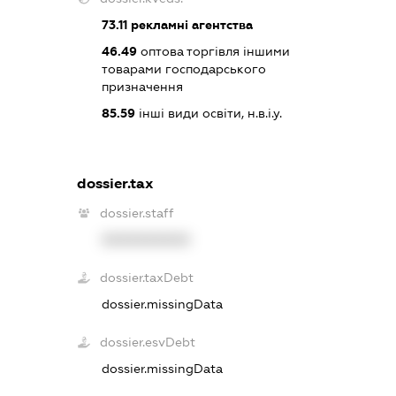
73.11
рекламні агентства
46.49
оптова торгівля іншими
товарами господарського
призначення
85.59
інші види освіти, н.в.і.у.
dossier.tax
dossier.staff
XXXXXXXXXX
dossier.taxDebt
dossier.missingData
dossier.esvDebt
dossier.missingData