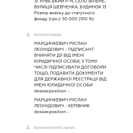
ЗГУРІВСЬКИЙ Р-Н, СЕЛО ВІЛЬНЕ,
ВУЛИЦЯ ШЕВЧЕНКА, БУДИНОК 13
Розмір внеску до статутного
фонду (грн.):
50 000
(100 %)
dossier.heads:
МАРЦИНКЕВИЧ РУСЛАН
ЛЕОНІДОВИЧ
-
ПІДПИСАНТ
ВЧИНЯТИ ДІЇ ВІД ІМЕНІ
ЮРИДИЧНОЇ ОСОБИ, У ТОМУ
ЧИСЛІ ПІДПИСУВАТИ ДОГОВОРИ
ТОЩО, ПОДАВАТИ ДОКУМЕНТИ
ДЛЯ ДЕРЖАВНОЇ РЕЄСТРАЦІЇ ВІД
ІМЕНІ ЮРИДИЧНОЇ ОСОБИ
dossier.position -
МАРЦИНКЕВИЧ РУСЛАН
ЛЕОНІДОВИЧ
-
КЕРІВНИК
dossier.position -
dossier.beneficiaries: