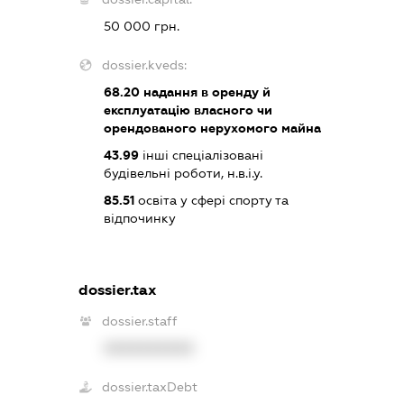
50 000 грн.
dossier.kveds:
68.20
надання в оренду й
експлуатацію власного чи
орендованого нерухомого майна
43.99
інші спеціалізовані
будівельні роботи, н.в.і.у.
85.51
освіта у сфері спорту та
відпочинку
dossier.tax
dossier.staff
XXXXXXXXXX
dossier.taxDebt