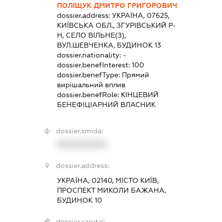
ПОЛІЩУК ДМИТРО ГРИГОРОВИЧ
dossier.address:
УКРАЇНА, 07625,
КИЇВСЬКА ОБЛ., ЗГУРІВСЬКИЙ Р-
Н, СЕЛО ВІЛЬНЕ(З),
ВУЛ.ШЕВЧЕНКА, БУДИНОК 13
dossier.nationality:
-
dossier.benefInterest:
100
dossier.benefType:
Прямий
вирішальний вплив
dossier.benefRole:
КІНЦЕВИЙ
БЕНЕФІЦІАРНИЙ ВЛАСНИК
dossier.smida:
XXXXXXXXXX
dossier.address:
УКРАЇНА, 02140, МІСТО КИЇВ,
ПРОСПЕКТ МИКОЛИ БАЖАНА,
БУДИНОК 10
dossier.capital: