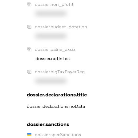
dossier.non_profit
XXXXXXXXXX
dossier.budget_dotation
XXXXXXXXXX
dossier.palne_akciz
dossier.notInList
dossier.bigTaxPayerReg
XXXXXXXXXX
dossier.declarations.title
dossier.declarations.noData
dossier.sanctions
dossier.specSanctions