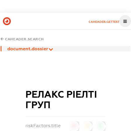
CAHEADER.GETTEST
CAHEADER.SEARCH
document.dossier
РЕЛАКС РІЕЛТІ
ГРУП
riskFactors.title
0
0
0