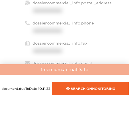
dossier.commercial_info.postal_address
XXXXXXXXXX
dossier.commercial_info.phone
XXXXXXXXXX
dossier.commercial_info.fax
XXXXXXXXXX
dossier.commercial_info.email
freemium.actualData
XXXXXXXXXX
dossier.commercial_info.website
document.dueToDate
10.11.22
SEARCH.ONMONITORING
XXXXXXXXXX
dossier.commercial_info.activity
XXXXXXXXXX