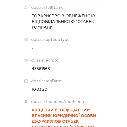
dossier.fullName:
ТОВАРИСТВО З ОБМЕЖЕНОЮ
ВІДПОВІДАЛЬНІСТЮ "ОТАБЕК
КОМПАНІ"
dossier.opfSubType:
-
dossier.edrpo:
43561563
dossier.regDate:
10.03.20
dossier.foundersAndBenef:
КІНЦЕВИЙ БЕНЕФІЦІАРНИЙ
ВЛАСНИК ЮРИДИЧНОЇ ОСОБИ -
ДЖУРАКУЛОВ ОТАБЕК