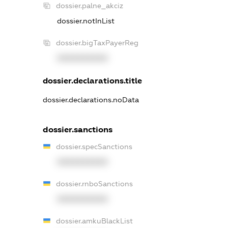
dossier.palne_akciz
dossier.notInList
dossier.bigTaxPayerReg
XXXXXXXXXX
dossier.declarations.title
dossier.declarations.noData
dossier.sanctions
dossier.specSanctions
XXXXXXXXXX
dossier.rnboSanctions
XXXXXXXXXX
dossier.amkuBlackList