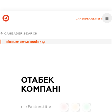
CAHEADER.GETTEST
CAHEADER.SEARCH
document.dossier
ОТАБЕК
КОМПАНІ
riskFactors.title
0
0
0