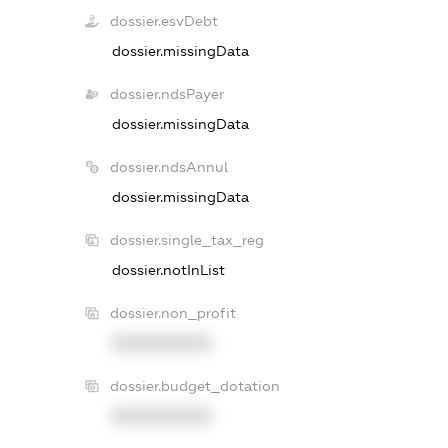
dossier.esvDebt
dossier.missingData
dossier.ndsPayer
dossier.missingData
dossier.ndsAnnul
dossier.missingData
dossier.single_tax_reg
dossier.notInList
dossier.non_profit
XXXXXXXXXX
dossier.budget_dotation
XXXXXXXXXX