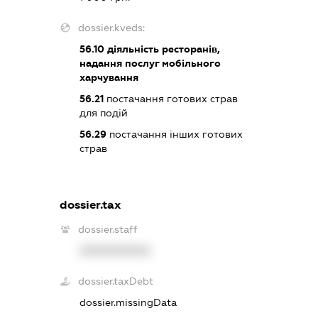
dossier.kveds:
56.10
діяльність ресторанів,
надання послуг мобільного
харчування
56.21
постачання готових страв
для подій
56.29
постачання інших готових
страв
dossier.tax
dossier.staff
XXXXXXXXXX
dossier.taxDebt
dossier.missingData