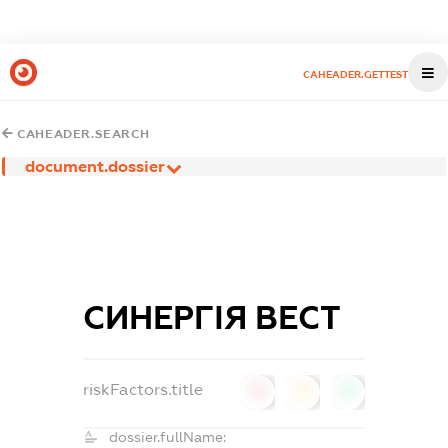
CAHEADER.GETTEST
CAHEADER.SEARCH
document.dossier
СИНЕРГІЯ ВЕСТ
riskFactors.title
0
0
0
dossier.fullName: