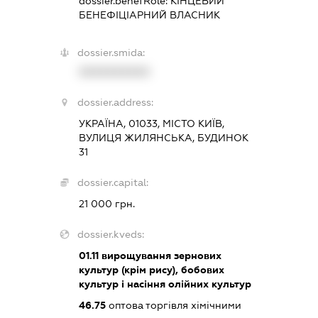
dossier.benefRole:
КІНЦЕВИЙ
БЕНЕФІЦІАРНИЙ ВЛАСНИК
dossier.smida:
XXXXXXXXXX
dossier.address:
УКРАЇНА, 01033, МІСТО КИЇВ,
ВУЛИЦЯ ЖИЛЯНСЬКА, БУДИНОК
31
dossier.capital:
21 000 грн.
dossier.kveds:
01.11
вирощування зернових
культур (крім рису), бобових
культур і насіння олійних культур
46.75
оптова торгівля хімічними