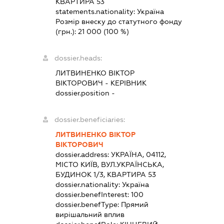
КВАРТИРА 53
statements.nationality:
Україна
Розмір внеску до статутного фонду
(грн.):
21 000
(100 %)
dossier.heads:
ЛИТВИНЕНКО ВІКТОР
ВІКТОРОВИЧ
-
КЕРІВНИК
dossier.position -
dossier.beneficiaries:
ЛИТВИНЕНКО ВІКТОР
ВІКТОРОВИЧ
dossier.address:
УКРАЇНА, 04112,
МІСТО КИЇВ, ВУЛ.УКРАЇНСЬКА,
БУДИНОК 1/3, КВАРТИРА 53
dossier.nationality:
Україна
dossier.benefInterest:
100
dossier.benefType:
Прямий
вирішальний вплив