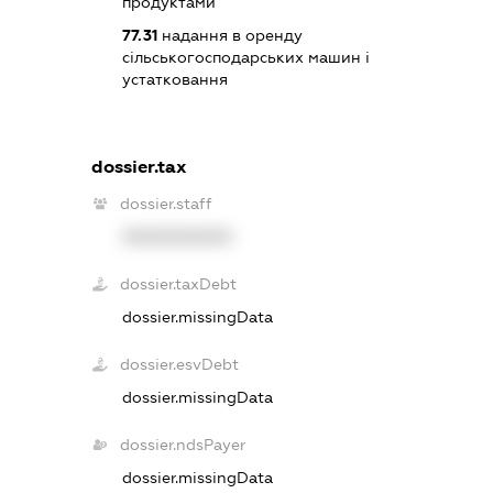
продуктами
77.31
надання в оренду
сільськогосподарських машин і
устатковання
dossier.tax
dossier.staff
XXXXXXXXXX
dossier.taxDebt
dossier.missingData
dossier.esvDebt
dossier.missingData
dossier.ndsPayer
dossier.missingData