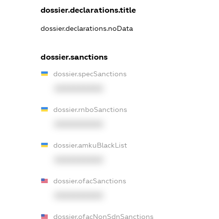
dossier.declarations.title
dossier.declarations.noData
dossier.sanctions
dossier.specSanctions
XXXXXXXXXX
dossier.rnboSanctions
XXXXXXXXXX
dossier.amkuBlackList
XXXXXXXXXX
dossier.ofacSanctions
XXXXXXXXXX
dossier.ofacNonSdnSanctions