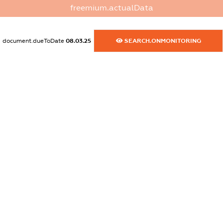
dossier.commercial_info.website
freemium.actualData
XXXXXXXXXX
dossier.commercial_info.activity
document.dueToDate
08.03.25
SEARCH.ONMONITORING
XXXXXXXXXX
freemium.exampleText_1
freemium.exampleText_2
freemium.anonymousPerSearch2
FREEMIUM.DETAILS
FREEMIUM.REGISTER