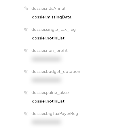
dossier.ndsAnnul
dossier.missingData
dossier.single_tax_reg
dossier.notInList
dossier.non_profit
XXXXXXXXXX
dossier.budget_dotation
XXXXXXXXXX
dossier.palne_akciz
dossier.notInList
dossier.bigTaxPayerReg
XXXXXXXXXX