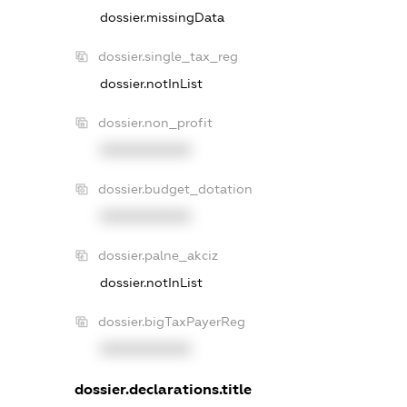
dossier.missingData
dossier.single_tax_reg
dossier.notInList
dossier.non_profit
XXXXXXXXXX
dossier.budget_dotation
XXXXXXXXXX
dossier.palne_akciz
dossier.notInList
dossier.bigTaxPayerReg
XXXXXXXXXX
dossier.declarations.title