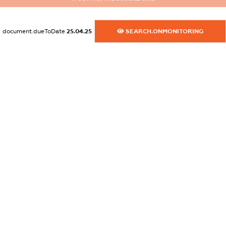
dossier.commercial_info.activity
XXXXXXXXXX
document.dueToDate
25.04.25
SEARCH.ONMONITORING
freemium.exampleText_1
freemium.exampleText_2
freemium.anonymousPerSearch2
FREEMIUM.DETAILS
FREEMIUM.REGISTER