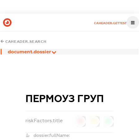
CAHEADER.GETTEST
CAHEADER.SEARCH
document.dossier
ПЕРМОУЗ ГРУП
riskFactors.title
0
0
0
dossier.fullName: