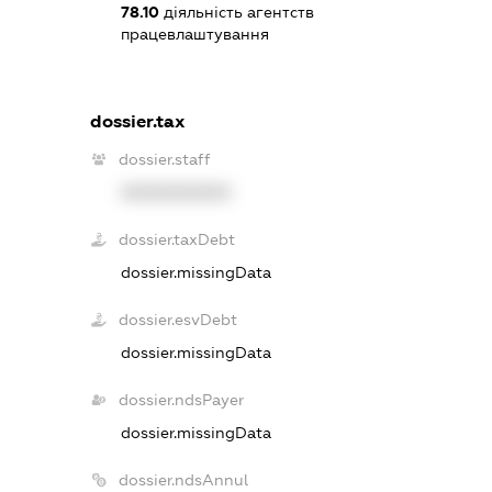
78.10
діяльність агентств
працевлаштування
dossier.tax
dossier.staff
XXXXXXXXXX
dossier.taxDebt
dossier.missingData
dossier.esvDebt
dossier.missingData
dossier.ndsPayer
dossier.missingData
dossier.ndsAnnul